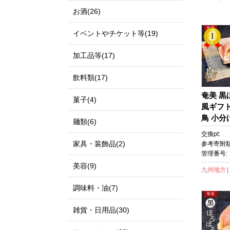
お酒(26)
イベントやチケット等(19)
加工品等(17)
飲料類(17)
奄美 黒
菓子(4)
風ギフト
鳥 小分
麺類(6)
さみ 手
交換pt:
枚 、 
家具・装飾品(2)
参考寄附額
芭蕉布 
管理番号:
の女王 
美容(9)
九州地方
ウ 鶏肉
島県 与
調味料・油(7)
ルメ 】
雑貨・日用品(30)