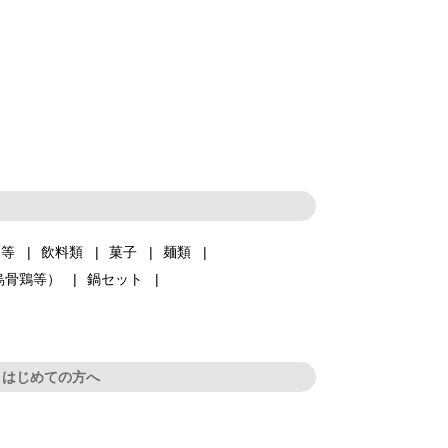
品等
飲料類
菓子
麺類
烏骨鶏等）
鍋セット
はじめての方へ