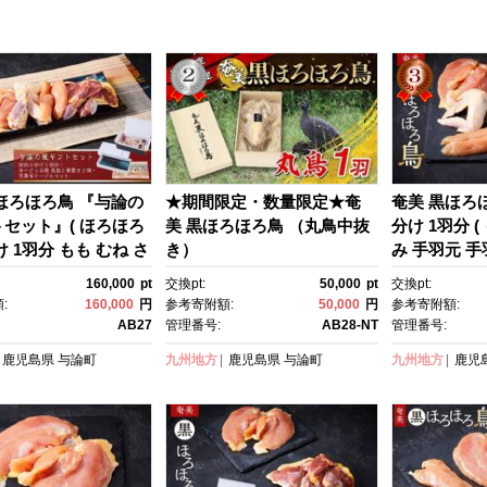
ほろほろ鳥 『与論の
★期間限定・数量限定★奄
奄美 黒ほろ
セット』( ほろほろ
美 黒ほろほろ鳥 （丸鳥中抜
分け 1羽分 (
け 1羽分 もも むね さ
き）
み 手羽元 手
羽元 手羽先 各2
【 ほろほろ
160,000
pt
交換pt:
50,000
pt
交換pt:
あーどぅる焼き 長皿 、
チョウ 鶏肉
:
160,000
円
参考寄附額:
50,000
円
参考寄附額:
) 【 ほろほろ鳥 食鳥
く 鳥 鶏 鹿
AB27
管理番号:
AB28-NT
管理番号:
国産 ホロホロチョ
ロン ご当地 
鹿児島県
与論町
九州地方
鹿児島県
与論町
九州地方
鹿児
 とりにく 鳥 鶏 鹿児
論島 ヨロン ご当地 グ