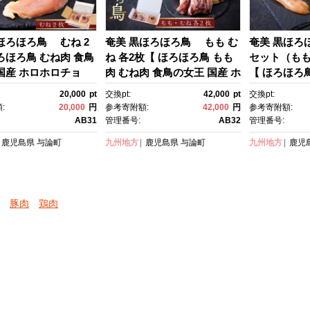
ほろほろ鳥 むね 2
奄美 黒ほろほろ鳥 もも む
奄美 黒ほろ
ろほろ鳥 むね肉 食鳥
ね 各2枚【 ほろほろ鳥 もも
セット（もも
国産 ホロホロチョ
肉 むね肉 食鳥の女王 国産 ホ
【 ほろほろ鳥
 とりにく 鳥 鶏 鹿児
ロホロチョウ 鶏肉 とりに
さみ肉 食鳥
20,000
pt
交換pt:
42,000
pt
交換pt:
論島 ヨロン ご当地 グ
く 鳥 鶏 鹿児島県 与論島 ヨ
ホロチョウ 
:
20,000
円
参考寄附額:
42,000
円
参考寄附額:
ロン ご当地 グルメ 】
く 鳥 鶏 鹿
AB31
管理番号:
AB32
管理番号:
ロン ご当地 
鹿児島県
与論町
九州地方
鹿児島県
与論町
九州地方
鹿児
豚肉
鶏肉