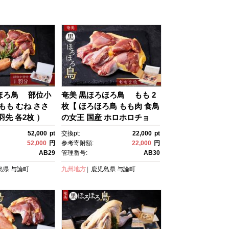
ほろ鳥 部位小
奄美 黒ほろほろ鳥 もも 2
 もも むね ささ
枚【 ほろほろ鳥 もも肉 食鳥
羽先 各2枚 ）
の女王 国産 ホロホロチョ
鳥 国産 ホロホロ
ウ 鶏肉 とりにく 鳥 鶏 鹿児
52,000
pt
交換pt:
22,000
pt
 とりに
島県 与論島 ヨロン ご当
52,000
円
参考寄附額:
22,000
円
児島県 与論島 ヨ
地 グルメ 】
AB29
管理番号:
AB30
グルメ 】
島県
与論町
九州地方
鹿児島県
与論町