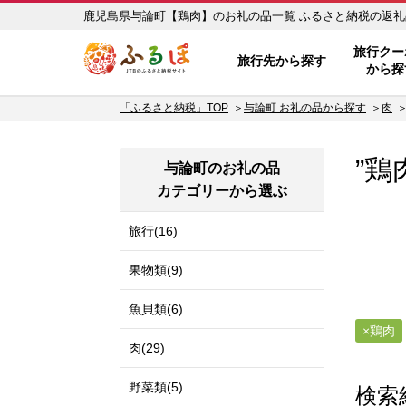
鹿児島県与論町【鶏肉】のお礼
ふるぽ JTBのふるさと納税サイ
旅行クー
旅行先から探す
から探
「ふるさと納税」TOP
与論町 お礼の品から探す
肉
”鶏
与論町のお礼の品
カテゴリーから選ぶ
旅行(16)
果物類(9)
魚貝類(6)
鶏肉
肉(29)
野菜類(5)
検索