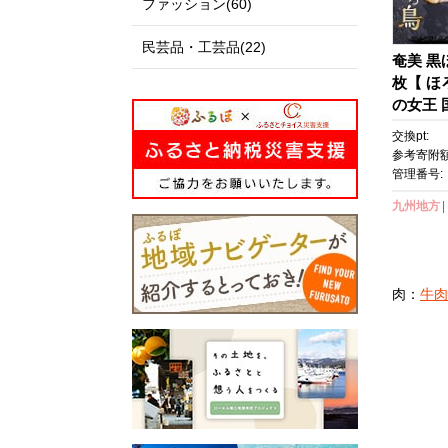
ファッション(60)
民芸品・工芸品(22)
奄美 黒
枚【 ほ
の女王 
ウ 鶏肉
交換pt:
島県 与
参考寄附額
ルメ 】
管理番号:
九州地方
肉：
牛肉