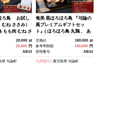
ほろ鳥 お試し
奄美 黒ほろほろ鳥 『与論の
 むね ささみ）
風プレミアムギフトセッ
 もも肉 むね さ
ト』( ほろほろ鳥 丸鶏 、 あ
の女王 国産 ホロ
ーどぅる焼き 長皿 、芭蕉
20,000
pt
交換pt:
180,000
pt
鶏肉 とりに
布 ) 【 ほろほろ鳥 食鳥の女
20,000
円
参考寄附額:
180,000
円
児島県 与論島 ヨ
王 国産 ホロホロチョウ 鶏
AB33
管理番号:
AB34
グルメ 】
肉 とりにく 鳥 鶏 鹿児島
島県
与論町
九州地方
鹿児島県
与論町
県 与論島 ヨロン ご当地 グ
ルメ 】