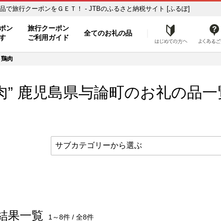
の品一覧 ふるさと納税の返礼品で旅行クーポンをＧＥＴ！ - JTBのふるさと納税サイト [ふるぽ]
ト
ポン
旅行クーポン
全てのお礼の品
はじめ
す
ご利用ガイド
鶏肉
肉” 鹿児島県
与論町
のお礼の品一
結果一覧
1～8件 / 全8件