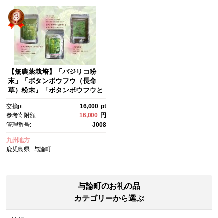
【無農薬栽培】「バジリコ粉
末」「ボタンボウフウ（長命
草）粉末」「ボタンボウフウと
大崖石榴茶 （長命草とオオイ
交換pt:
16,000
pt
タビハーブティー）」 3袋セッ
参考寄附額:
16,000
円
ト
管理番号:
J008
九州地方
鹿児島県
与論町
与論町のお礼の品
カテゴリーから選ぶ