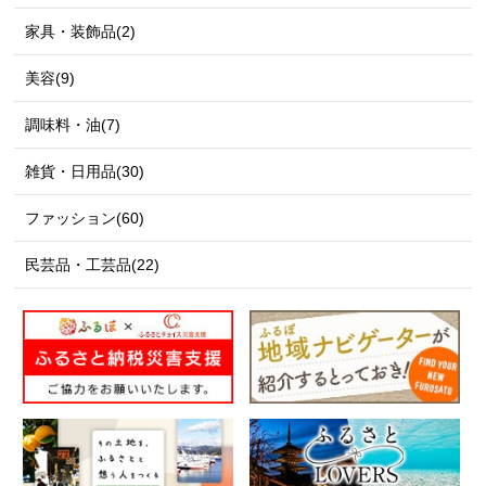
家具・装飾品(2)
美容(9)
調味料・油(7)
雑貨・日用品(30)
ファッション(60)
民芸品・工芸品(22)