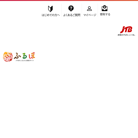
はじめての方へ
よくあるご質問
マイページ
寄附する
ふるぽ JTBのふるさと納税サイト
「ふるさと納税」TOP
与論町 お礼の品から探す
加工品等
乾物
その他乾物
”その他乾物” 鹿児島県
与論町
のお礼の
品一覧
さらに検索条件を絞り込む
その他乾物