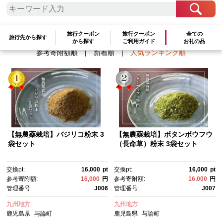
検索結果一覧
1～3件 / 全3件
旅行クーポン
旅行クーポン
全ての
旅行先から探す
から探す
ご利用ガイド
お礼の品
参考寄附額順
|
新着順
|
人気ランキング順
【無農薬栽培】バジリコ粉末 3
【無農薬栽培】ボタンボウフウ
袋セット
（長命草）粉末 3袋セット
交換pt:
16,000
pt
交換pt:
16,000
pt
参考寄附額:
16,000
円
参考寄附額:
16,000
円
管理番号:
J006
管理番号:
J007
九州地方
九州地方
鹿児島県
与論町
鹿児島県
与論町