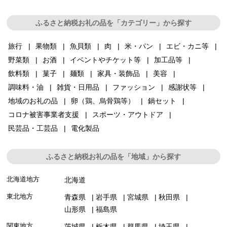
ふるさと納税お礼の品を「カテゴリー」から探す
旅行
果物類
魚貝類
肉
米・パン
エビ・カニ等
野菜類
お酒
イベントやチケット等
加工品等
飲料類
菓子
麺類
家具・装飾品
美容
調味料・油
雑貨・日用品
ファッション
感謝状等
地域のお礼の品
卵（鶏、烏骨鶏等）
鍋セット
コロナ被害事業者支援
スポーツ・アウトドア
民芸品・工芸品
電化製品
ふるさと納税お礼の品を「地域」から探す
北海道地方
北海道
東北地方
青森県
岩手県
宮城県
秋田県
山形県
福島県
関東地方
茨城県
栃木県
群馬県
埼玉県