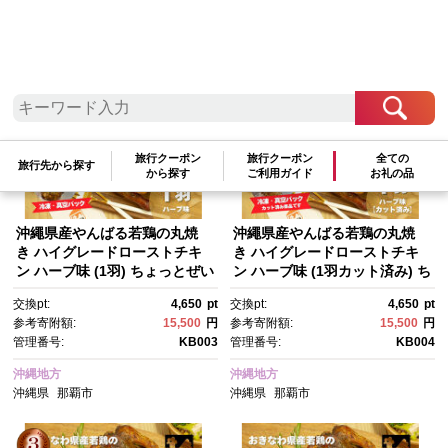
検索結果一覧
1～10件 / 全10件
参考寄附額順
|
新着順
|
人気ランキング順
旅行クーポン
旅行クーポン
全ての
旅行先から探す
から探す
ご利用ガイド
お礼の品
沖繩県産やんばる若鶏の丸焼
沖繩県産やんばる若鶏の丸焼
き ハイグレードローストチキ
き ハイグレードローストチキ
ン ハーブ味 (1羽) ちょっとぜい
ン ハーブ味 (1羽カット済み) ち
たく チキンハウス 鶏肉 肉 に
ょっとぜいたく チキンハウ
交換pt:
4,650
pt
交換pt:
4,650
pt
く 丸焼き 青森産ニンニク オリ
ス 鶏肉 肉 にく 丸焼き 青森産
参考寄附額:
15,500
円
参考寄附額:
15,500
円
ーブオイルを使用 ギフト お祝
ニンニク オリーブオイルを使
管理番号:
KB003
管理番号:
KB004
い パーティ 沖縄県 那覇市
用 ギフト お祝い パーティ 沖縄
県 那覇市
沖縄地方
沖縄地方
沖縄県
那覇市
沖縄県
那覇市