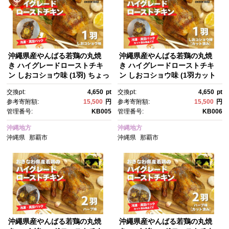
沖繩県産やんばる若鶏の丸焼
沖繩県産やんばる若鶏の丸焼
き ハイグレードローストチキ
き ハイグレードローストチキ
ン しおコショウ味 (1羽) ちょっ
ン しおコショウ味 (1羽カット
とぜいたく チキンハウス 鶏
済み) ちょっとぜいたく チキン
交換pt:
4,650
pt
交換pt:
4,650
pt
肉 肉 にく 丸焼き 青森産ニンニ
ハウス 鶏肉 肉 にく 丸焼き 青
参考寄附額:
15,500
円
参考寄附額:
15,500
円
ク オリーブオイルを使用 ギフ
森産ニンニク オリーブオイル
管理番号:
KB005
管理番号:
KB006
ト お祝い パーティ 沖縄県 那覇
を使用 ギフト お祝い パーテ
市
ィ 沖縄県 那覇市
沖縄地方
沖縄地方
沖縄県
那覇市
沖縄県
那覇市
沖繩県産やんばる若鶏の丸焼
沖繩県産やんばる若鶏の丸焼