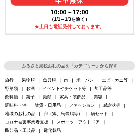
年中無休
10:00～17:00
（1/1～1/3を除く）
★土日も電話受付しております。
ふるさと納税お礼の品を「カテゴリー」から探す
旅行
果物類
魚貝類
肉
米・パン
エビ・カニ等
野菜類
お酒
イベントやチケット等
加工品等
飲料類
菓子
麺類
家具・装飾品
美容
調味料・油
雑貨・日用品
ファッション
感謝状等
地域のお礼の品
卵（鶏、烏骨鶏等）
鍋セット
コロナ被害事業者支援
スポーツ・アウトドア
民芸品・工芸品
電化製品