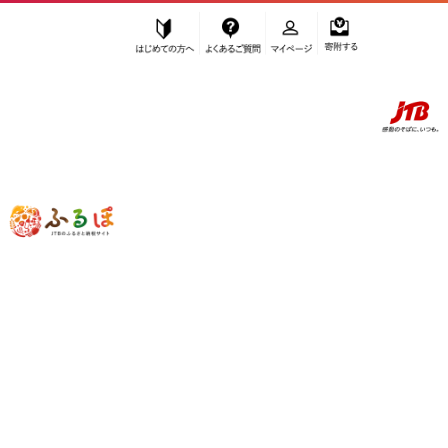
はじめての方へ
よくあるご質問
マイページ
寄附する
ふるぽ JTBのふるさと納税サイト
「ふるさと納税」TOP
那覇市 お礼の品から探す
肉
鶏肉
セット
”セット” 沖縄県
那覇市
のお礼の品一覧
さらに検索条件を絞り込む
セット