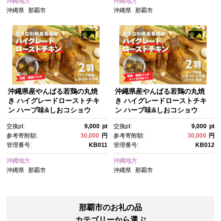
沖縄地方
沖縄地方
沖縄県
那覇市
沖縄県
那覇市
沖繩県産やんばる若鶏の丸焼
沖繩県産やんばる若鶏の丸焼
き ハイグレードローストチキ
き ハイグレードローストチキ
ン ハーブ味&しおコショウ
ン ハーブ味&しおコショウ
味 (2羽) ちょっとぜいたく チキ
味 (2羽カット済み) ちょっとぜ
交換pt:
9,000
pt
交換pt:
9,000
pt
ンハウス 鶏肉 肉 にく 丸焼
いたく チキンハウス 鶏肉 肉 に
参考寄附額:
30,000
円
参考寄附額:
30,000
円
き 青森産ニンニク オリーブオ
く 丸焼き 青森産ニンニク オリ
管理番号:
KB011
管理番号:
KB012
イルを使用 ギフト お祝い パー
ーブオイルを使用 ギフト お祝
ティ 沖縄県 那覇市
い パーティ 沖縄県 那覇市
沖縄地方
沖縄地方
沖縄県
那覇市
沖縄県
那覇市
那覇市のお礼の品
カテゴリーから選ぶ