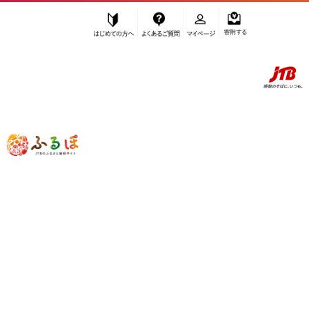
はじめての方へ
よくあるご質問
マイページ
寄附する
ふるぽ JTBのふるさと納税サイト
「ふるさと納税」TOP
那覇市 お礼の品から探す
飲料類
”飲料類” 沖縄県
那覇市
のお礼の品一覧
さらに検索条件を絞り込む
飲料類
検索結果一覧
1～7件 / 全7件