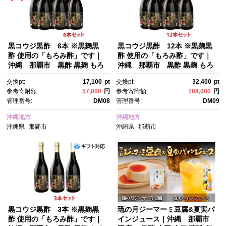
黒コウジ黒酢 6本 ※黒麹黒
黒コウジ黒酢 12本 ※黒麹黒
酢 使用の「もろみ酢」です｜
酢 使用の「もろみ酢」です｜
沖縄 那覇市 黒酢 黒麹 もろ
沖縄 那覇市 黒酢 黒麹 もろ
み酢 食品 加工食品 人気健康 酢
み酢 食品 加工食品 人気健康 酢
交換pt:
17,100
pt
交換pt:
32,400
pt
参考寄附額:
57,000
円
参考寄附額:
108,000
円
管理番号:
DM08
管理番号:
DM09
沖縄地方
沖縄地方
沖縄県
那覇市
沖縄県
那覇市
黒コウジ黒酢 3本 ※黒麹黒
琉の月ジーマーミ豆腐&夏実パ
酢 使用の「もろみ酢」です｜
インジュース｜沖縄 那覇市