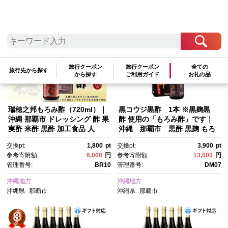
参考寄附額順
|
新着順
|
人気ランキング順
旅行クーポン
旅行クーポン
全ての
旅行先から探す
から探す
ご利用ガイド
お礼の品
瑞穂之邦もろみ酢（720ml）｜
黒コウジ黒酢 1本 ※黒麹黒
沖縄 那覇市 ドレッシング 酢 果
酢 使用の「もろみ酢」です｜
実酢 米酢 黒酢 加工食品 人
沖縄 那覇市 黒酢 黒麹 もろ
気 瑞穂 もろみ 健康 美容
み酢 食品 加工食品 人気健康 酢
交換pt:
1,800
pt
交換pt:
3,900
pt
参考寄附額:
6,000
円
参考寄附額:
13,000
円
管理番号:
BR10
管理番号:
DM07
沖縄地方
沖縄地方
沖縄県
那覇市
沖縄県
那覇市