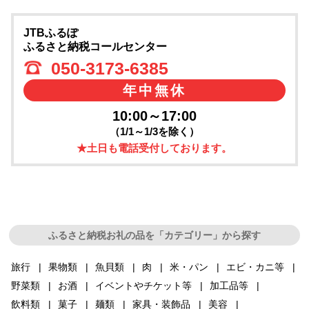
JTBふるぽ
ふるさと納税コールセンター
050-3173-6385
年中無休
10:00～17:00
（1/1～1/3を除く）
★土日も電話受付しております。
ふるさと納税お礼の品を「カテゴリー」から探す
旅行
果物類
魚貝類
肉
米・パン
エビ・カニ等
野菜類
お酒
イベントやチケット等
加工品等
飲料類
菓子
麺類
家具・装飾品
美容