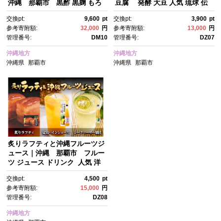
沖縄 那覇市 黒酢 黒麹 もろ
豆腐 発酵 大豆 人気 琉球 伝
み酢 食品 加工食品 人気健康 酢
統料理 ジーマーミ豆腐
交換pt:
9,600
pt
交換pt:
3,900
pt
参考寄附額:
32,000
円
参考寄附額:
13,000
円
管理番号:
DM10
管理番号:
DZ07
沖縄地方
沖縄地方
沖縄県
那覇市
沖縄県
那覇市
炙りラフティと沖縄フルーツジ
ュース｜沖縄 那覇市 フルー
ツ ジュース ドリンク 人気 洋
食 惣菜 レトルト ラフティ
交換pt:
4,500
pt
参考寄附額:
15,000
円
管理番号:
DZ08
沖縄地方