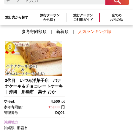
検索結果一覧
旅行クーポン
旅行クーポン
全ての
1～1件 / 全1件
旅行先から探す
から探す
ご利用ガイド
お礼の品
参考寄附額順
|
新着順
|
人気ランキング順
3代目 いづみ洋菓子店 バナ
ナケーキ＆チョコレートケーキ
｜沖縄 那覇市 菓子 おか
し スイーツ デザート 人気 チ
交換pt:
4,500
pt
ョコレートケーキ 焼菓子 ケー
参考寄附額:
15,000
円
キ パウンドケーキ 洋菓子
管理番号:
DQ01
沖縄地方
沖縄県
那覇市