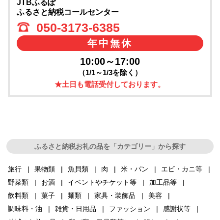
JTBふるぽ
ふるさと納税コールセンター
050-3173-6385
年中無休
10:00～17:00
（1/1～1/3を除く）
★土日も電話受付しております。
ふるさと納税お礼の品を「カテゴリー」から探す
旅行
果物類
魚貝類
肉
米・パン
エビ・カニ等
野菜類
お酒
イベントやチケット等
加工品等
飲料類
菓子
麺類
家具・装飾品
美容
調味料・油
雑貨・日用品
ファッション
感謝状等