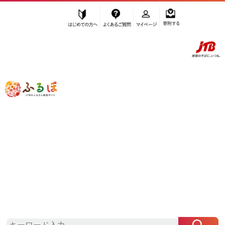
はじめての方へ
よくあるご質問
マイページ
寄附する
ふるぽ JTBのふるさと納税サイト
「ふるさと納税」TOP
那覇市 お礼の品から探す
菓子
ケーキ・カステラ
スポンジケーキ
”スポンジケーキ” 沖縄県
那覇市
のお礼
の品一覧
さらに検索条件を絞り込む
スポンジケーキ