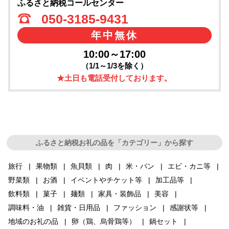
ふるさと納税コールセンター
050-3185-9431
年中無休
10:00～17:00
（1/1～1/3を除く）
★土日も電話受付しております。
ふるさと納税お礼の品を「カテゴリー」から探す
旅行
果物類
魚貝類
肉
米・パン
エビ・カニ等
野菜類
お酒
イベントやチケット等
加工品等
飲料類
菓子
麺類
家具・装飾品
美容
調味料・油
雑貨・日用品
ファッション
感謝状等
地域のお礼の品
卵（鶏、烏骨鶏等）
鍋セット