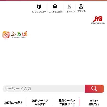
はじめての方へ
よくあるご質問
マイページ
寄附する
ふるぽ JTBのふるさと納税サイト
「ふるさと納税」TOP
豊見城市 お礼の品から探す
ファッション
カバン
”カバン” 沖縄県
豊見城市
のお礼の品一
覧
さらに検索条件を絞り込む
旅行クーポン
旅行クーポン
全ての
カバン
旅行先から探す
から探す
ご利用ガイド
お礼の品