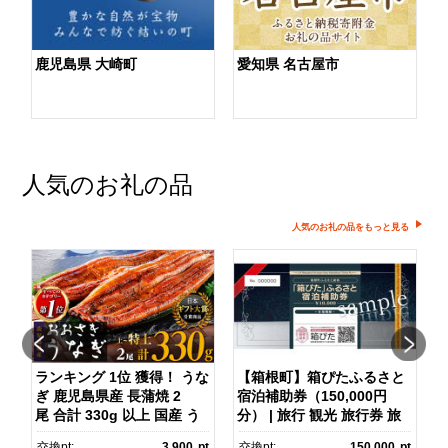
鹿児島県 大崎町
愛知県 名古屋市
人気のお礼の品
人気のお礼の品をもっと見る
ランキング 1位 獲得！ うな
【箱根町】箱ぴたふるさと
ぎ 鹿児島県産 長蒲焼 2
宿泊補助券（150,000円
マ
尾 合計 330g 以上 国産 う
分） | 旅行 観光 旅行券 旅
なぎ 鰻 ウナギ 蒲焼き 蒲
行クーポン クーポン 箱根
pt
交換pt:
3,900
pt
交換pt:
150,000
pt