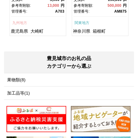
焼 かばやき 魚 魚介 魚貝 海
町ふるさと納税 神奈川県ふ
円
参考寄附額:
13,000
円
参考寄附額:
500,000
円
鮮 うな重 ひつまぶし 蒲
るさと納税 神奈川県 箱根
1
管理番号:
A703
管理番号:
AM875
焼 訳あり ギフト 人気 おす
町
すめ 鹿児島県 大崎町 大隅
九州地方
関東地方
半島 A703
鹿児島県
大崎町
神奈川県
箱根町
豊見城市のお礼の品
カテゴリーから選ぶ
果物類(8)
加工品等(1)