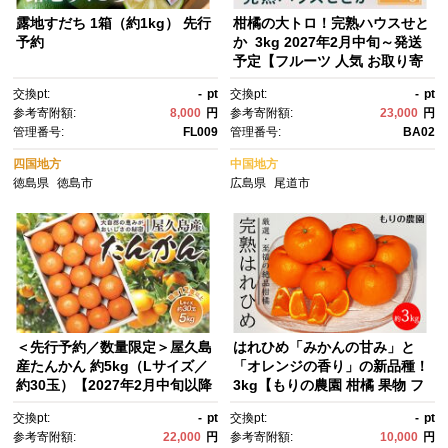
露地すだち 1箱（約1kg） 先行
柑橘の大トロ！完熟ハウスせと
予約
か 3kg 2027年2月中旬～発送
予定【フルーツ 人気 お取り寄
せ 産地直送 もりの農園 ドルチ
交換pt:
-
pt
交換pt:
-
pt
ェみかん みかん せとか 柑橘 果
参考寄附額:
8,000
円
参考寄附額:
23,000
円
物 フルーツ 産地直送 人気 おす
管理番号:
FL009
管理番号:
BA02
すめ 瀬戸内 広島県 尾道市】
四国地方
中国地方
徳島県
徳島市
広島県
尾道市
＜先行予約／数量限定＞屋久島
はれひめ「みかんの甘み」と
産たんかん 約5kg（Lサイズ／
「オレンジの香り」の新品種！
約30玉）【2027年2月中旬以降
3kg【もりの農園 柑橘 果物 フ
お届け】
ルーツ 人気 おすすめ 瀬戸内 広
交換pt:
-
pt
交換pt:
-
pt
島県 尾道市】
参考寄附額:
22,000
円
参考寄附額:
10,000
円