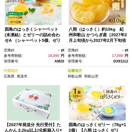
因島のはっさくシャーベット
八朔（はっさく）約10kg 紀
(未凍結）とゼリーの詰め合わ
州和歌山 かつらぎ産［2027年2
せA （シャーベット5個、ゼリ
月上旬頃から2027年2月下旬頃
ー12個）【17個セット ひろし
に順次発送］［UT19］
交換pt:
-
pt
交換pt:
-
pt
ま銘菓 八朔 はっさくゼリー ス
参考寄附額:
18,000
円
参考寄附額:
17,500
円
ウィーツ 菓子 贈り物 土産 広島
管理番号:
AM20
管理番号:
DX91112
県 尾道市】
中国地方
近畿地方
広島県
尾道市
和歌山県
和歌山市
【2027年発送分 先行受付】た
因島のはっさくゼリー（78g×1
んかん 2.2kg以上(化粧箱入り×
2個）【八朔 はっさく ゼリ