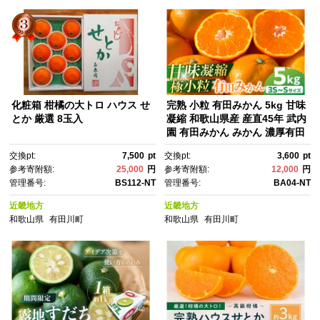
ん ミカン みかん ミカン みか
ん ミカン みかん ミカン】
化粧箱 柑橘の大トロ ハウス せ
完熟 小粒 有田みかん 5kg 甘味
とか 厳選 8玉入
凝縮 和歌山県産 産直45年 武内
園 有田みかん みかん 濃厚有田
みかん 濃厚みかん みかん 小粒
交換pt:
7,500
pt
交換pt:
3,600
pt
みかん 小さいみかん みかん オ
参考寄附額:
25,000
円
参考寄附額:
12,000
円
レンジロードYY 産直 みかん 和
管理番号:
BS112-NT
管理番号:
BA04-NT
歌山みかん 和歌山県産みか
ん みかん みかん 有田みかん 数
近畿地方
近畿地方
量限定【みかん ミカン みか
和歌山県
有田川町
和歌山県
有田川町
ん mikan みかん ミカン みか
ん ミカン みかん ミカン みか
ん ミカン みかん ミカン】