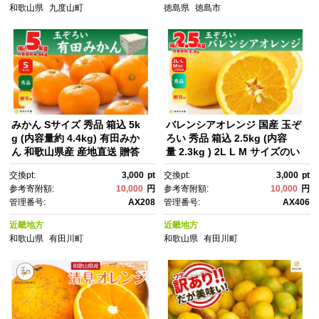
和歌山県
九度山町
徳島県
徳島市
みかん Sサイズ 秀品 箱込 5k
バレンシアオレンジ 国産 玉ぞ
g (内容量約 4.4kg) 有田みか
ろい 秀品 箱込 2.5kg (内容
ん 和歌山県産 産地直送 贈答
量 2.3kg ) 2L L M サイズのい
用 ［2026年11月中旬より順次
ずれか 和歌山県産 産地直送
交換pt:
3,000
pt
交換pt:
3,000
pt
出荷予定］［みかんの会］
【みかんの会】
参考寄附額:
10,000
円
参考寄附額:
10,000
円
管理番号:
AX208
管理番号:
AX406
近畿地方
近畿地方
和歌山県
有田川町
和歌山県
有田川町