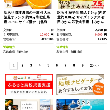
訳あり 森本農園の手選別 大玉
訳あり 極早生 箱込 7.5kg (内容
清見オレンジ 約9kg 和歌山県
量約 6.8kg) サイズミックス 有
産 2L~4Lサイズ混合 ［北海
田みかん 和歌山県産 【みかん
道・沖縄・離島配送不可］［20
の会】［2026年10月上旬頃よ
交換pt:
-
pt
交換pt:
2,700
pt
27年2月上旬から順次発送予
り順次発送予定］
参考寄附額:
10,000
円
参考寄附額:
9,000
円
定］［RN104］
管理番号:
JE90104
管理番号:
AX185
近畿地方
近畿地方
和歌山県
和歌山市
和歌山県
有田川町
1
2
3
4
5
6
7
8
9
次へ »