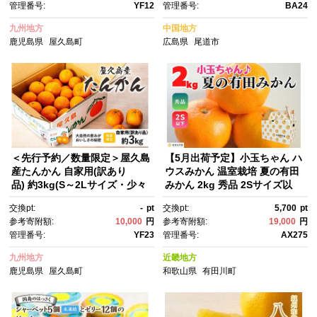
管理番号:
YF12
管理番号:
BA24
九州地方
中国地方
鹿児島県
屋久島町
広島県
尾道市
＜先行予約／数量限定＞屋久島
【5月出荷予定】小玉ちゃん ハ
産たんかん 自家用(訳あり
ウスみかん 温室栽培 夏の有田
品) 約3kg(S～2Lサイズ・少々
みかん 2kg 秀品 2Sサイズ以
キズあり)【2027年2月中旬以
下 和歌山県 産地直送 みかんの
交換pt:
-
pt
交換pt:
5,700
pt
降お届け】
会
参考寄附額:
10,000
円
参考寄附額:
19,000
円
管理番号:
YF23
管理番号:
AX275
九州地方
近畿地方
鹿児島県
屋久島町
和歌山県
有田川町