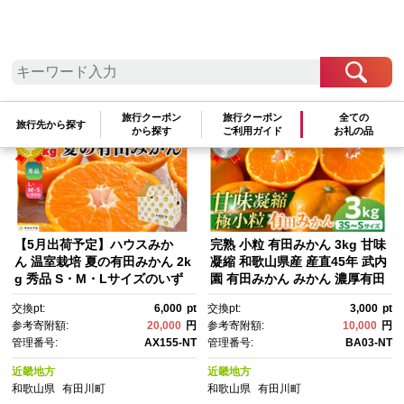
検索結果一覧
1～20件 / 全2174件
参考寄附額順
|
新着順
|
人気ランキング順
旅行クーポン
旅行クーポン
全ての
旅行先から探す
から探す
ご利用ガイド
お礼の品
【5月出荷予定】ハウスみか
完熟 小粒 有田みかん 3kg 甘味
ん 温室栽培 夏の有田みかん 2k
凝縮 和歌山県産 産直45年 武内
g 秀品 S・M・Lサイズのいず
園 有田みかん みかん 濃厚有田
れか 和歌山県 産地直送 みかん
みかん 濃厚みかん みかん 小粒
交換pt:
6,000
pt
交換pt:
3,000
pt
の会
みかん 小さいみかん みかん オ
参考寄附額:
20,000
円
参考寄附額:
10,000
円
レンジロードYY 産直 みかん 和
管理番号:
AX155-NT
管理番号:
BA03-NT
歌山みかん 和歌山県産みか
ん みかん みかん 有田みかん 数
近畿地方
近畿地方
量限定【みかん ミカン みか
和歌山県
有田川町
和歌山県
有田川町
ん mikan みかん ミカン みか