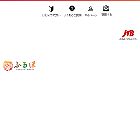
はじめての方へ
よくあるご質問
マイページ
寄附する
ふるぽ JTBのふるさと納税サイト
「ふるさと納税」TOP
お礼の品から探す
果物類
みかん・柑橘類
その他みかん・柑橘類
”その他みかん・柑橘類” のお礼の品一
覧
さらに検索条件を絞り込む
その他みかん・柑橘類