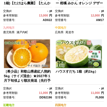
1箱)【たけはら農園】【たんか
ー 柑橘 みかん オレンジ デザー
ん, 南国フルーツ, 柑橘類, 果物
ト スイーツ 人気 おすすめ 広島
交換pt:
-
pt
交換pt:
-
pt
類, フルーツ, くだもの, 詰め合
県 尾道市】
参考寄附額:
13,000
円
参考寄附額:
12,000
円
わせ,甘い, ジューシー, 季節限
管理番号:
AD022
管理番号:
AM17
定, フレッシュ, 健康, ビタミン
C, 旬の味覚, 産地直送, フルー
九州地方
中国地方
ツギフト, 贈り物, 鹿児島県, 奄
鹿児島県
瀬戸内町
広島県
尾道市
美大島, 瀬戸内町, AD022】
［希少品］和歌山県産紅八朔約
ハウスすだち 1箱（約1kg）
5kg（サイズ混合）★2027年１
月下旬頃より順次発送［先行予
約］［TM88］
交換pt:
-
pt
交換pt:
-
pt
参考寄附額:
11,000
円
参考寄附額:
11,000
円
管理番号:
DD92196
管理番号:
FL008
近畿地方
四国地方