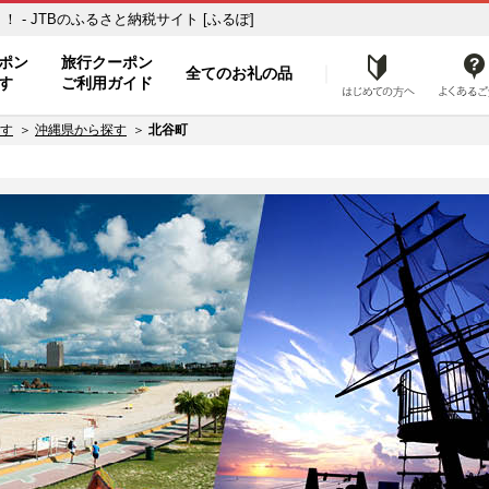
- JTBのふるさと納税サイト [ふるぽ]
ト
ポン
旅行クーポン
全てのお礼の品
はじめ
す
ご利用ガイド
す
沖縄県から探す
北谷町