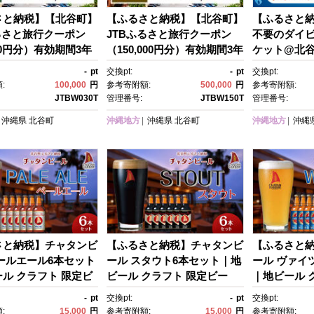
さと納税】【北谷町】
【ふるさと納税】【北谷町】
【ふるさと
るさと旅行クーポン
JTBふるさと旅行クーポン
不要のダイ
000円分）有効期間3年
（150,000円分）有効期間3年
ケット@北谷町
ル発行）｜旅行 トラ
（Eメール発行）｜旅行 トラ
行 クーポン 
-
pt
交換pt:
-
pt
交換pt:
 国内旅行 JTB 宿
ベル 予約 国内旅行 JTB 宿
ベル 人気 
:
100,000
円
参考寄附額:
500,000
円
参考寄附額:
 体験 旅行券 宿泊
泊 観光 体験 旅行券 宿泊
ト チケット 
JTBW030T
管理番号:
JTBW150T
管理番号:
予約 温泉 ホテル 旅
券 旅行予約 温泉 ホテル 旅
すすめ 送料
沖縄県
北谷町
沖縄地方
沖縄県
北谷町
沖縄地方
沖縄
ット 子供 子連れ カッ
館 チケット 子供 子連れ カッ
族 人気 おすすめ 旅行
プル 家族 人気 おすすめ 旅行
 店頭 オンライン ネ
クーポン 店頭 オンライン ネ
 電話 有効期間3年
ット予約 電話 有効期間3年
さと納税】チャタンビ
【ふるさと納税】チャタンビ
【ふるさと
ールエール6本セット
ール スタウト6本セット｜地
ール ヴァイ
ル クラフト 限定ビ
ビール クラフト 限定ビー
｜地ビール 
縄 北谷 チャタンビー
ル 沖縄 北谷 チャタンビー
ール 沖縄 
-
pt
交換pt:
-
pt
交換pt:
ート 旅行 トラベル セ
ル リゾート 旅行 トラベル セ
ル リゾート 
:
15,000
円
参考寄附額:
15,000
円
参考寄附額: