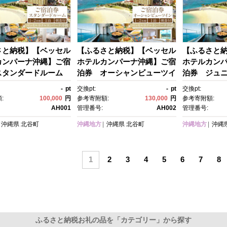
さと納税】【ベッセル
【ふるさと納税】【ベッセル
【ふるさと
カンパーナ沖縄】ご宿
ホテルカンパーナ沖縄】ご宿
ホテルカン
スタンダードルーム
泊券 オーシャンビューツイ
泊券 ジュ
様1泊朝食付 | 沖
ン 1～2名様1泊朝食付 | 沖
ム １～2名様
-
pt
交換pt:
-
pt
交換pt:
 観光 クーポン トラベ
縄 旅行 観光 クーポン トラベ
縄 旅行 観光
:
100,000
円
参考寄附額:
130,000
円
参考寄附額:
 おすすめ ホテル リゾ
ル 人気 おすすめ ホテル リゾ
ル 人気 おす
AH001
管理番号:
AH002
管理番号:
ケット 旅行券 トラベ
ート チケット 旅行券 トラベ
ート チケッ
沖縄県
北谷町
沖縄地方
沖縄県
北谷町
沖縄地方
沖縄
ン トラベル 北谷 ち
ルクーポン トラベル 北谷 ち
ルクーポン 
おすすめ 送料無料
ゃたん おすすめ 送料無料
ゃたん おす
1
2
3
4
5
6
7
8
ふるさと納税お礼の品を「カテゴリー」から探す