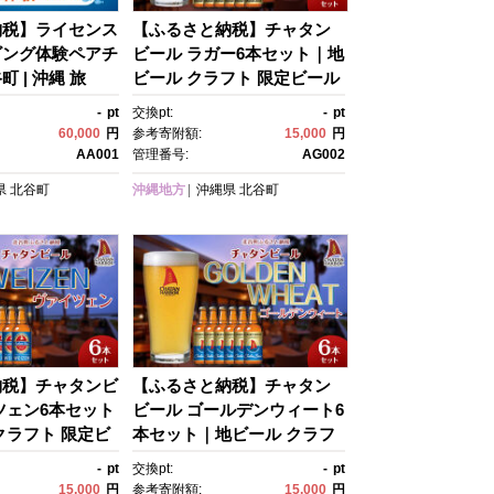
納税】ライセンス
【ふるさと納税】チャタン
ビング体験ペアチ
ビール ラガー6本セット｜地
 | 沖縄 旅
ビール クラフト 限定ビール
ホテル 体験 トラ
｜地ビール クラフト 限定ビ
-
pt
交換pt:
-
pt
おすすめ リゾー
ール 沖縄 北谷 チャタンビー
60,000
円
参考寄附額:
15,000
円
北谷 ちゃたん お
ル リゾート 旅行 トラベ
AA001
管理番号:
AG002
無料
ル セットギフト プレゼン
県
北谷町
沖縄地方
沖縄県
北谷町
ト 風景 人気 息抜き おすす
め
納税】チャタンビ
【ふるさと納税】チャタン
ツェン6本セット
ビール ゴールデンウィート6
クラフト 限定ビ
本セット｜地ビール クラフ
北谷 チャタンビー
ト 限定ビール 沖縄 北谷 チ
-
pt
交換pt:
-
pt
旅行 トラベル セ
ャタンビール リゾート 旅
15,000
円
参考寄附額:
15,000
円