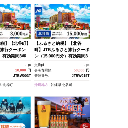
納税】【北谷町】
【ふるさと納税】【北谷
と旅行クーポン
町】JTBふるさと旅行クーポ
分）有効期間3年
ン（15,000円分）有効期間3
行）｜旅行 トラ
年（Eメール発行）｜旅
-
pt
交換pt:
-
pt
内旅行 JTB 宿
行 トラベル 予約 国内旅行 J
10,000
円
参考寄附額:
50,000
円
 旅行券 宿泊
TB 宿泊 観光 体験 旅行券 宿
JTBW003T
管理番号:
JTBW015T
温泉 ホテル 旅
泊券 旅行予約 温泉 ホテ
県
北谷町
沖縄地方
沖縄県
北谷町
子供 子連れ カッ
ル 旅館 チケット 子供 子連
気 おすすめ 旅行
れ カップル 家族 人気 おす
頭 オンライン ネ
すめ 旅行クーポン 店頭 オン
話 有効期間3年
ライン ネット予約 電話 有効
期間3年