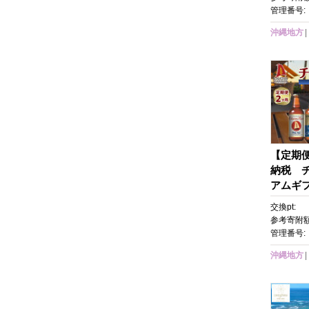
ットギフ
管理番号:
景 人気
沖縄地方
【定期
納税 
アムギ
ール ク
交換pt:
縄 北谷
参考寄附額
ート 旅
管理番号:
フト プ
沖縄地方
抜き お