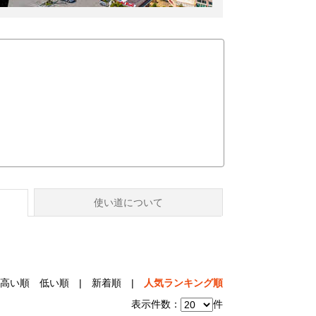
使い道について
高い順
低い順
|
新着順
|
人気ランキング順
表示件数：
件