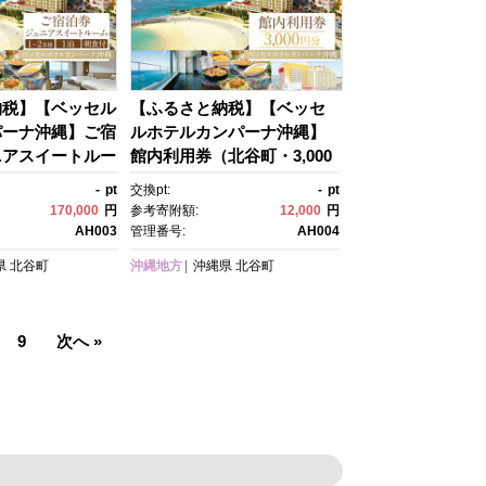
納税】【ベッセル
【ふるさと納税】【ベッセ
パーナ沖縄】ご宿
ルホテルカンパーナ沖縄】
ニアスイートルー
館内利用券（北谷町・3,000
1泊朝食付 | 沖
円分） | 沖縄 旅行 観光 クー
-
pt
交換pt:
-
pt
 クーポン トラベ
ポン トラベル 人気 おすす
170,000
円
参考寄附額:
12,000
円
すめ ホテル リゾ
め ホテル リゾート チケッ
AH003
管理番号:
AH004
ト 旅行券 トラベ
ト 旅行券 トラベルクーポ
県
北谷町
沖縄地方
沖縄県
北谷町
トラベル 北谷 ち
ン トラベル 北谷 ちゃた
すめ 送料無料
ん おすすめ 送料無料
9
次へ »