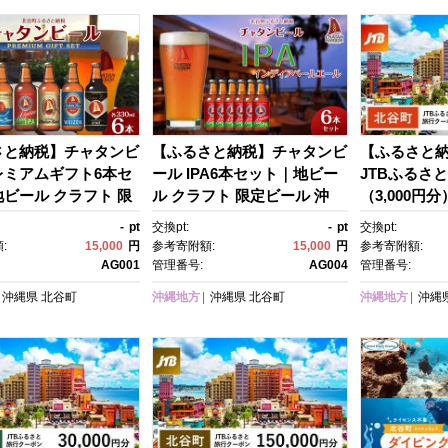
さと納税】チャタンビ
【ふるさと納税】チャタンビ
【ふるさと
レミアムギフト6本セ
ール IPA6本セット｜地ビー
JTBふるさ
ビール クラフト 限
ル クラフト 限定ビール 沖
（3,000円
 沖縄 北谷 チャタン
縄 北谷 チャタンビール リゾ
（Eメール発
-
pt
交換pt:
-
pt
交換pt:
リゾート 旅行 トラベ
ート 旅行 トラベル セットギ
ベル 予約 国
:
15,000
円
参考寄附額:
15,000
円
参考寄附額:
トギフト プレゼン
フト プレゼント 風景 人気 息
泊 観光 体験
AG001
管理番号:
AG004
管理番号:
 人気 息抜き おすす
抜き おすすめ
券 旅行予約 
沖縄県
北谷町
沖縄地方
沖縄県
北谷町
沖縄地方
沖縄
無料
館 チケット 
プル 家族 人
クーポン 店
ット予約 電