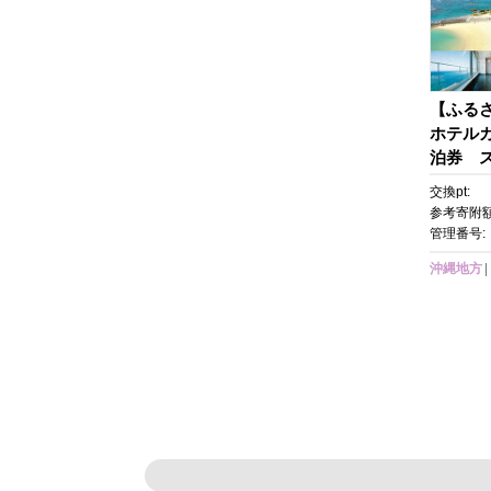
【ふる
ホテル
泊券 
１～2名
交換pt:
縄 旅行
参考寄附額
ル 人気
管理番号:
ート チ
沖縄地方
ルクーポ
ゃたん 