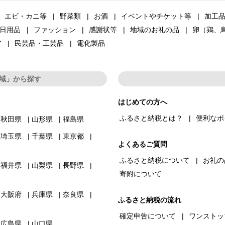
エビ・カニ等
野菜類
お酒
イベントやチケット等
加工
日用品
ファッション
感謝状等
地域のお礼の品
卵（鶏、
ア
民芸品・工芸品
電化製品
域」から探す
はじめての方へ
ふるさと納税とは？
便利なポ
秋田県
山形県
福島県
埼玉県
千葉県
東京都
よくあるご質問
ふるさと納税について
お礼の
福井県
山梨県
長野県
寄附について
大阪府
兵庫県
奈良県
ふるさと納税の流れ
確定申告について
ワンストッ
広島県
山口県