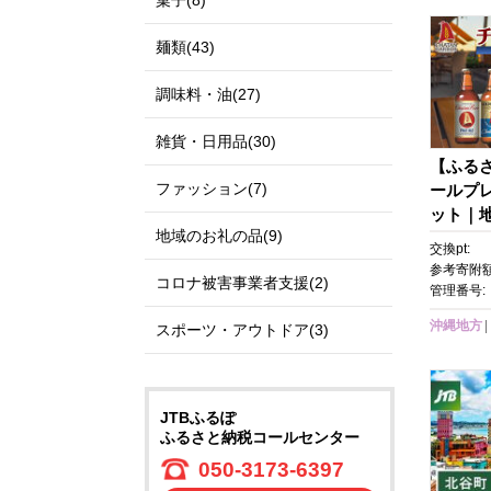
菓子(8)
麺類(43)
調味料・油(27)
雑貨・日用品(30)
【ふる
ファッション(7)
ールプ
ット｜地
地域のお礼の品(9)
定ビール
交換pt:
ビール 
参考寄附額
コロナ被害事業者支援(2)
ル セッ
管理番号:
ト 風景
沖縄地方
スポーツ・アウトドア(3)
め 送料
JTBふるぽ
ふるさと納税コールセンター
050-3173-6397