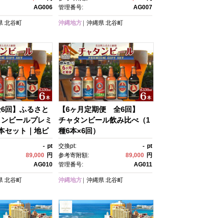
プレゼント 風
行 トラベル セットギフト プ
AG006
管理番号:
AG007
き おすすめ
レゼント 風景 人気 息抜
県
北谷町
沖縄地方
沖縄県
北谷町
き おすすめ
6回】ふるさと
【6ヶ月定期便 全6回】
タンビールプレミ
チャタンビール飲み比べ（1
本セット｜地ビ
種6本×6回）
ト 限定ビール 沖
-
pt
交換pt:
-
pt
ャタンビール リゾ
89,000
円
参考寄附額:
89,000
円
トラベル セットギ
AG010
管理番号:
AG011
ト 風景 人気 息
県
北谷町
沖縄地方
沖縄県
北谷町
め 送料無料