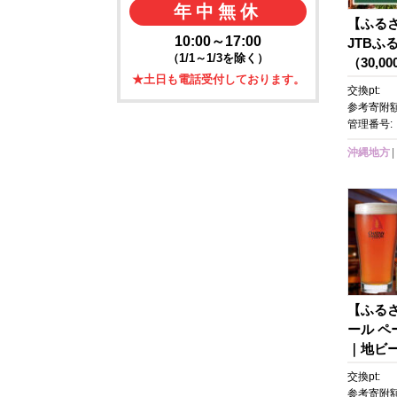
年中無休
【ふる
10:00～17:00
JTBふ
（1/1～1/3を除く）
（30,
★土日も電話受付しております。
（Eメー
交換pt:
ベル 予約
参考寄附額
泊 観光
管理番号:
券 旅行
沖縄地方
館 チケ
プル 家
クーポン
ット予約
【ふる
ール ペ
｜地ビー
ール 沖
交換pt:
ル リゾ
参考寄附額