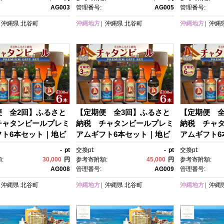
ト プレゼント 風
ットギフト プレゼント 風
ットギフト 
AG003
管理番号:
AG005
管理番号:
 息抜き おすすめ
景 人気 息抜き おすすめ
景 人気 息抜
沖縄県
北谷町
沖縄地方
沖縄県
北谷町
沖縄地方
沖縄
便 全2回】ふるさと
【定期便 全3回】ふるさと
【定期便 全
チャタンビールプレミ
納税 チャタンビールプレミ
納税 チャ
フト6本セット｜地ビ
アムギフト6本セット｜地ビ
アムギフト6
ラフト 限定ビール 沖
ール クラフト 限定ビール 沖
ール クラフ
-
pt
交換pt:
-
pt
交換pt:
 チャタンビール リゾ
縄 北谷 チャタンビール リゾ
縄 北谷 チ
:
30,000
円
参考寄附額:
45,000
円
参考寄附額:
行 トラベル セットギ
ート 旅行 トラベル セットギ
ート 旅行 
AG008
管理番号:
AG009
管理番号:
レゼント 風景 人気 息
フト プレゼント 風景 人気 息
フト プレゼン
沖縄県
北谷町
沖縄地方
沖縄県
北谷町
沖縄地方
沖縄
すすめ 送料無料
抜き おすすめ 送料無料
抜き おすす