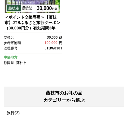
＜ポイント交換専用＞【藤枝
市】JTBふるさと旅行クーポン
（30,000円分）有効期間3年
（Eメール発行）｜旅行 トラベ
交換pt:
30,000
pt
ル 予約 国内旅行 JTB 宿泊 観
参考寄附額:
100,000
円
光 体験 旅行券 宿泊券 旅行予
管理番号:
JTBW030T
約 ホテル 旅館 チケット 子
供 子連れ カップル 家族 人
中部地方
気 おすすめ 旅行クーポン 店
静岡県
藤枝市
頭 オンライン ネット予約 電
話 有効期間3年
藤枝市のお礼の品
カテゴリーから選ぶ
旅行(3)