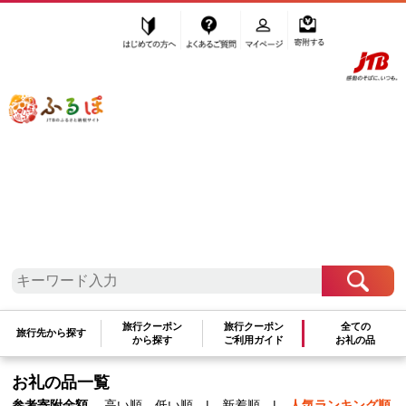
はじめての方へ
よくあるご質問
マイページ
寄附する
ふるぽ JTBのふるさと納税サイト
「ふるさと納税」TOP
地域から探す
中部地方から探す
静岡県から探す
藤枝市
静岡県
藤枝市
旅行クーポン
旅行クーポン
全ての
旅行先から探す
自治体情報
使い道について
お礼の品一覧
から探す
ご利用ガイド
お礼の品
お礼の品一覧
参考寄附金額
高い順
低い順
|
新着順
|
人気ランキング順