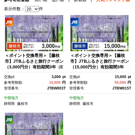
表示件数：
件
＜ポイント交換専用＞【藤枝
＜ポイント交換専用＞【藤枝
市】JTBふるさと旅行クーポン
市】JTBふるさと旅行クーポン
（3,000円分）有効期間3年（E
（15,000円分）有効期間3年
メール発行）｜旅行 トラベ
（Eメール発行）｜旅行 トラベ
交換pt:
3,000
pt
交換pt:
15,000
pt
ル 予約 国内旅行 JTB 宿泊 観
ル 予約 国内旅行 JTB 宿泊 観
参考寄附額:
10,000
円
参考寄附額:
50,000
円
光 体験 旅行券 宿泊券 旅行予
光 体験 旅行券 宿泊券 旅行予
管理番号:
JTBW003T
管理番号:
JTBW015T
約 ホテル 旅館 チケット 子
約 ホテル 旅館 チケット 子
供 子連れ カップル 家族 人
供 子連れ カップル 家族 人
中部地方
中部地方
気 おすすめ 旅行クーポン 店
気 おすすめ 旅行クーポン 店
静岡県
藤枝市
静岡県
藤枝市
頭 オンライン ネット予約 電
頭 オンライン ネット予約 電
話 有効期間3年
話 有効期間3年