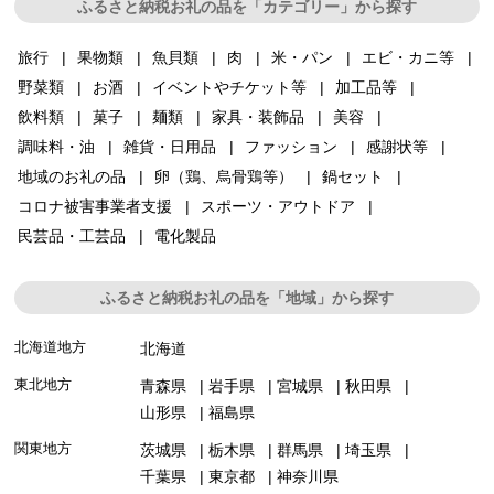
ふるさと納税お礼の品を「カテゴリー」から探す
旅行
果物類
魚貝類
肉
米・パン
エビ・カニ等
野菜類
お酒
イベントやチケット等
加工品等
飲料類
菓子
麺類
家具・装飾品
美容
調味料・油
雑貨・日用品
ファッション
感謝状等
地域のお礼の品
卵（鶏、烏骨鶏等）
鍋セット
コロナ被害事業者支援
スポーツ・アウトドア
民芸品・工芸品
電化製品
ふるさと納税お礼の品を「地域」から探す
北海道地方
北海道
東北地方
青森県
岩手県
宮城県
秋田県
山形県
福島県
関東地方
茨城県
栃木県
群馬県
埼玉県
千葉県
東京都
神奈川県