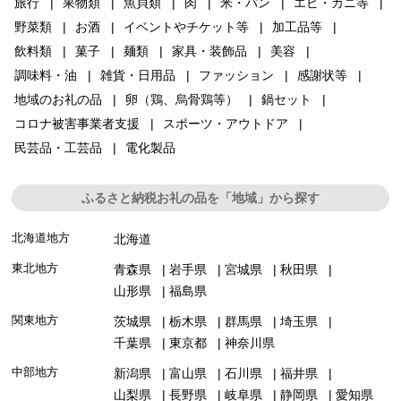
旅行
果物類
魚貝類
肉
米・パン
エビ・カニ等
野菜類
お酒
イベントやチケット等
加工品等
飲料類
菓子
麺類
家具・装飾品
美容
調味料・油
雑貨・日用品
ファッション
感謝状等
地域のお礼の品
卵（鶏、烏骨鶏等）
鍋セット
コロナ被害事業者支援
スポーツ・アウトドア
民芸品・工芸品
電化製品
ふるさと納税お礼の品を「地域」から探す
北海道地方
北海道
東北地方
青森県
岩手県
宮城県
秋田県
山形県
福島県
関東地方
茨城県
栃木県
群馬県
埼玉県
千葉県
東京都
神奈川県
中部地方
新潟県
富山県
石川県
福井県
山梨県
長野県
岐阜県
静岡県
愛知県