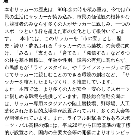
進
本市サッカーの歴史は、90年余の時を積み重ね、今では市
民の生活にサッカーが染み込み、市民の価値観の根幹をな
し競技者のみならず多くの人がサッカーに親しみ、一つの
スポーツという枠を超えた市の文化として根付いていま
す。 本市では、このサッカーを「市の宝」とし、歴
史・誇り・夢あふれる「サッカーのまち藤枝」の実現に向
け、「みる」「支える」「育てる」「発信する」など６つ
の柱を基本目標に、年齢や性別、障害の有無に関わらず、
市民誰もが「ライフスタイル」や「ライフステージ」に応
じてサッカーに親しむことのできる環境の創出など、「サ
ッカーを核としたまちづくり」を推進しています。
また、本市では、より多くの人が安全・安心してスポーツ
に親しめる環境を提供しています。藤枝総合運動公園に
は、サッカー専用スタジアムや陸上競技場、野球場、人工
芝化された多目的広場等が設置されており、多くの大会等
が開催されています。また、ライフル射撃場でもあるスポ
ーツ・パル高根の郷には、平成26年から国際基準の電子標
的が設置され、国内の主要大会等の開催によりオリンピッ