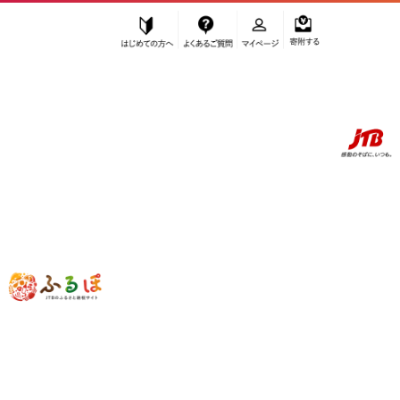
はじめての方へ
よくあるご質問
マイページ
寄附する
ふるぽ JTBのふるさと納税サイト
「ふるさと納税」TOP
地域から探す
中部地方から探す
静岡県から探す
藤枝市
静岡県
藤枝市
自治体情報
お礼の品一覧
使い道について
静岡県藤枝市 ふるさと納税の活用