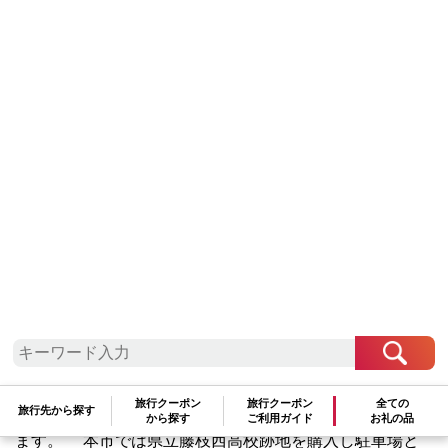
方法
1.藤枝の“宝” 魅力あふれる「蓮華寺池公園」の整
備を中心とした魅力ある都市・交流空間の創造
蓮華寺池公園は、年間120万人以上の方が、行楽や散策、
旅行クーポン
旅行クーポン
全ての
旅行先から探す
健康維持、ボランティア活動など様々な目的で利用してい
から探す
ご利用ガイド
お礼の品
ます。 本市では県立藤枝西高校跡地を購入し駐車場と