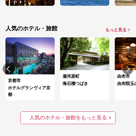
人気のホテル・旅館
もっと見る
由布市
湯河原町
京都市
由布院玉
海石榴つばき
ホテルグランヴィア京
都
人気のホテル・旅館をもっと見る