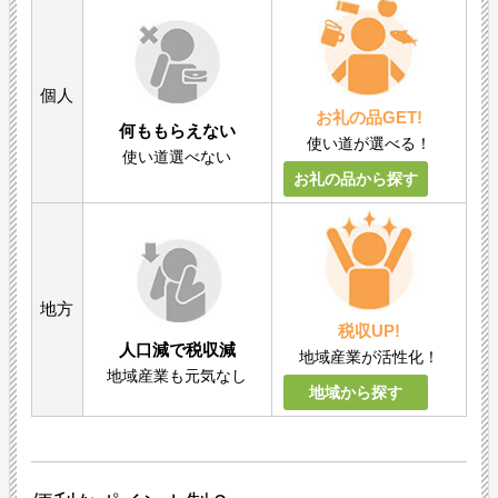
個人
お礼の品GET!
何ももらえない
使い道が選べる！
使い道選べない
お礼の品から探す
地方
税収UP!
人口減で税収減
地域産業が活性化！
地域産業も元気なし
地域から探す