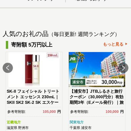
人気のお礼の品
（毎日更新! 週間ランキング）
寄附額 5万円以上
もっと見る
SK-II フェイシャル トリート
【浦安市】JTBふるさと旅行
メント エッセンス 230mL｜
クーポン（30,000円分）有効
SKII SK2 SK-2 SK エスケー
期間3年（Eメール発行）｜旅
ツー エスケーツ エスケｰ ピテ
行 トラベル 予約 国内旅
参考寄附額:
105,000
円
参考寄附額:
100,000
円
ラ スキンケア 化粧品 ｺｽﾒ フ
行 JTB 宿泊 観光 体験 旅行
ェイシャルトリートメントエ
券 宿泊券 旅行予約 ホテ
近畿地方
関東地方
ッセンス フェイシャルトリー
ル 旅館 チケット 子供 子連
滋賀県
野洲市
千葉県
浦安市
トメント トリートメントエッ
れ カップル 家族 人気 おすす