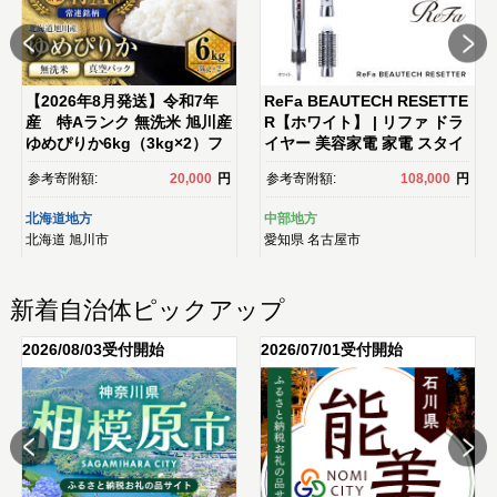
【2026年8月発送】令和7年
ReFa BEAUTECH RESETTE
産 特Aランク 無洗米 旭川産
R【ホワイト】 | リファ ドラ
ゆめぴりか6kg（3kg×2）フ
イヤー 美容家電 家電 スタイ
レッシュ真空パック 【 白
リング 多機能 速乾 ヘア ギフ
参考寄附額:
20,000
円
参考寄附額:
108,000
円
米 精米 ご飯 ごはん 米 お
ト プレゼント 送料無料 名古
米 ゆめぴりか 旭川産 旬 旭川
屋市
北海道地方
中部地方
市ふるさと納税 北海道ふるさ
北海道
旭川市
愛知県
名古屋市
と納税 特A ふるさと納税 旭
川市 北海道 真空パック 保
存 】_00404
新着自治体ピックアップ
2026/08/03受付開始
2026/07/01受付開始