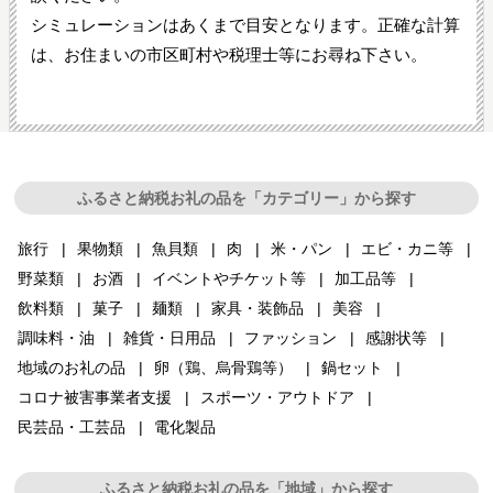
シミュレーションはあくまで目安となります。正確な計算
は、お住まいの市区町村や税理士等にお尋ね下さい。
ふるさと納税お礼の品を「カテゴリー」から探す
旅行
果物類
魚貝類
肉
米・パン
エビ・カニ等
野菜類
お酒
イベントやチケット等
加工品等
飲料類
菓子
麺類
家具・装飾品
美容
調味料・油
雑貨・日用品
ファッション
感謝状等
地域のお礼の品
卵（鶏、烏骨鶏等）
鍋セット
コロナ被害事業者支援
スポーツ・アウトドア
民芸品・工芸品
電化製品
ふるさと納税お礼の品を「地域」から探す