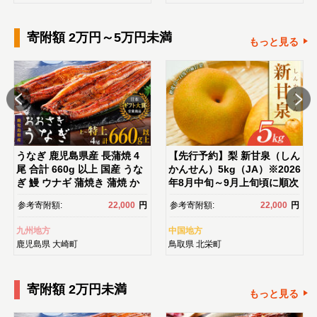
センス 化粧水｜
め 旅行クーポン 店頭 オンラ
イン ネット予約 電話 有効期
寄附額 2万円～5万円未満
間3年
もっと見る
うなぎ 鹿児島県産 長蒲焼 4
【先行予約】梨 新甘泉（しん
尾 合計 660g 以上 国産 うな
かんせん）5kg（JA）※2026
ぎ 鰻 ウナギ 蒲焼き 蒲焼 か
年8月中旬～9月上旬頃に順次
ばやき 魚 魚介 魚貝 海鮮 う
発送予定【梨 なし ナシ 新甘
参考寄附額:
22,000
円
参考寄附額:
22,000
円
な重 ひつまぶし 蒲焼 訳あ
泉 フルーツ 果物 鳥取県 北栄
り ギフト 人気 おすすめ 鹿児
町 おすすめ 人気】
九州地方
中国地方
島県 大崎町 大隅半島 鰻 うな
鹿児島県
大崎町
鳥取県
北栄町
ぎ ウナギ 鰻 人気 ウナギ う
なぎ おすすめ ランキング う
なぎ おいしい unagi うな
寄附額 2万円未満
ぎ 【うなぎ蒲焼 国産 うな
もっと見る
ぎ unagi 鰻 ウナギ うなぎ蒲
焼】