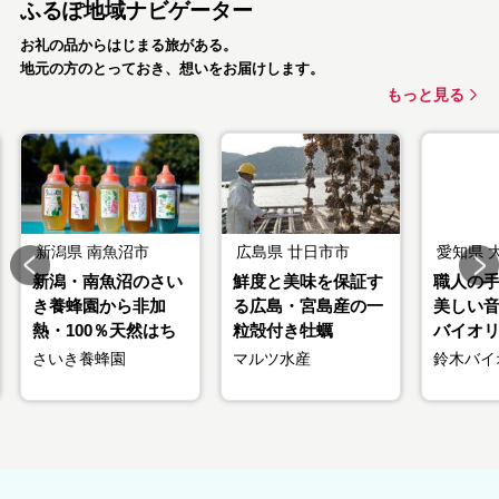
ふるぽ地域ナビゲーター
お礼の品からはじまる旅がある。
地元の方のとっておき、想いをお届けします。
もっと見る
新潟県
南魚沼市
広島県
廿日市市
愛知県
新潟・南魚沼のさい
鮮度と美味を保証す
職人の
き養蜂園から非加
る広島・宮島産の一
美しい
熱・100％天然はち
粒殻付き牡蠣
バイオリン
みつ
ズ
さいき養蜂園
マルツ水産
鈴木バイ