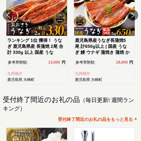
ランキング 1位 獲得！ うな
鹿児島県産うなぎ長蒲焼5
ぎ 鹿児島県産 長蒲焼 2尾 合
尾 計650g以上 | 国産 うな
計 330g 以上 国産 うな
ぎ 鰻 ウナギ 蒲焼き 蒲焼 か
ぎ 鰻 ウナギ 蒲焼き 蒲焼 か
ばやき unagi うなぎ蒲焼 土
参考寄附額:
13,000
円
参考寄附額:
18,000
円
ばやき 魚 魚介 魚貝 海鮮 う
用丑の日 土用の丑の日 丑の
な重 ひつまぶし 蒲焼 訳あ
日 魚 魚介 魚貝 海鮮 うな
九州地方
九州地方
り ギフト 人気 おすすめ 鹿児
重 蒲焼 訳あり ギフト 人
鹿児島県
大崎町
鹿児島県
大崎町
島県 大崎町 大隅半島 A703
気 おすすめ 鹿児島県 大崎
町 大隅半島 A995G 【会員限
定のお礼の品】【うなぎ蒲
受付終了間近のお礼の品
（毎日更新! 週間ラン
焼 国産 うなぎ unagi 鰻 ウナ
ギ うなぎ蒲焼】
キング）
受付終了間近のお礼の品をもっと見る