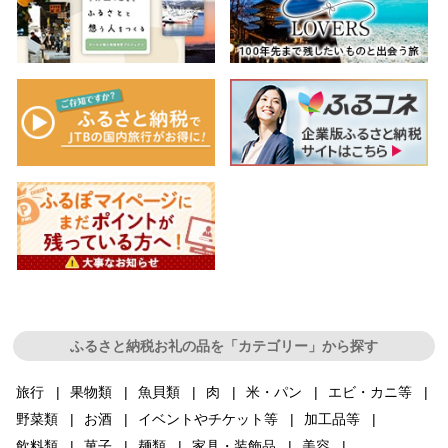
ふるさと納税お礼の品を「カテゴリー」から探す
旅行
果物類
魚貝類
肉
米・パン
エビ・カニ等
野菜類
お酒
イベントやチケット等
加工品等
飲料類
菓子
麺類
家具・装飾品
美容