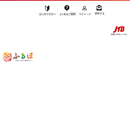
はじめての方へ
よくあるご質問
マイページ
寄附する
ふるぽ JTBのふるさと納税サイト
「ふるさと納税」TOP
地域から探す
近畿地方から探す
滋賀県
北海道
東北
関東
中部
近畿
中国