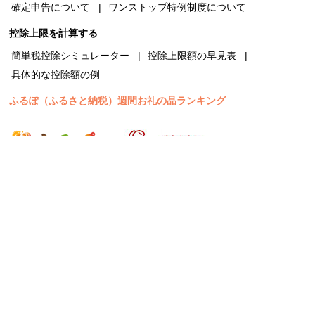
確定申告について
ワンストップ特例制度について
控除上限を計算する
簡単税控除シミュレーター
控除上限額の早見表
具体的な控除額の例
ふるぽ（ふるさと納税）週間お礼の品ランキング
株式会社JTB ふるさと開発事業部
〒530-0004 大阪市北区堂島浜1-1-27 大阪堂島浜タワー6階