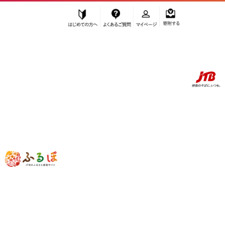
はじめての方へ
よくあるご質問
マイページ
寄附する
ふるぽ JTBのふるさと納税サイト
「ふるさと納税」TOP
地域から探す
関東地方から探す
神奈川県から探す
川崎市
神奈川県
川崎市
現在、こちらからの寄附は受け付けておりません。
自治体情報
お礼の品一覧
使い道について