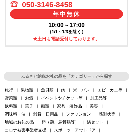
050-3146-8458
年中無休
10:00～17:00
（1/1～1/3を除く）
★土日も電話受付しております。
ふるさと納税お礼の品を「カテゴリー」から探す
旅行
果物類
魚貝類
肉
米・パン
エビ・カニ等
野菜類
お酒
イベントやチケット等
加工品等
飲料類
菓子
麺類
家具・装飾品
美容
調味料・油
雑貨・日用品
ファッション
感謝状等
地域のお礼の品
卵（鶏、烏骨鶏等）
鍋セット
コロナ被害事業者支援
スポーツ・アウトドア