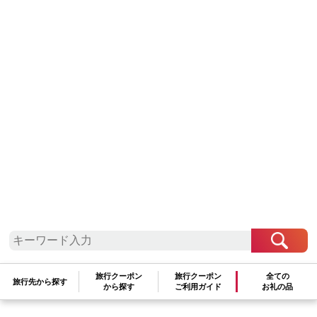
川崎市のふるさと納税の活用方法
市長おまかせ
旅行クーポン
旅行クーポン
全ての
旅行先から探す
から探す
ご利用ガイド
お礼の品
市政全般に対する寄附とさせていただきます。