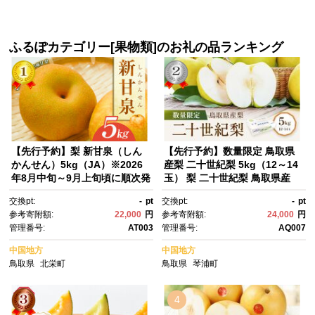
ふるぽカテゴリー[果物類]のお礼の品ランキング
【先行予約】梨 新甘泉（しん
【先行予約】数量限定 鳥取県
かんせん）5kg（JA）※2026
産梨 二十世紀梨 5kg（12～14
年8月中旬～9月上旬頃に順次発
玉） 梨 二十世紀梨 鳥取県産
送予定【梨 なし ナシ 新甘泉 フ
梨 梨5kg 梨5キロ 二十世紀梨5
交換pt:
-
pt
交換pt:
-
pt
ルーツ 果物 鳥取県 北栄町 おす
kg 鳥取県産二十世紀梨 新鮮 先
参考寄附額:
22,000
円
参考寄附額:
24,000
円
すめ 人気】
行予約 美味しい おいしい 人
管理番号:
AT003
管理番号:
AQ007
気 甘い おすすめ 梨 梨先行予
約 鳥取 鳥取県産 琴浦町 梨
中国地方
中国地方
鳥取県
北栄町
鳥取県
琴浦町
4