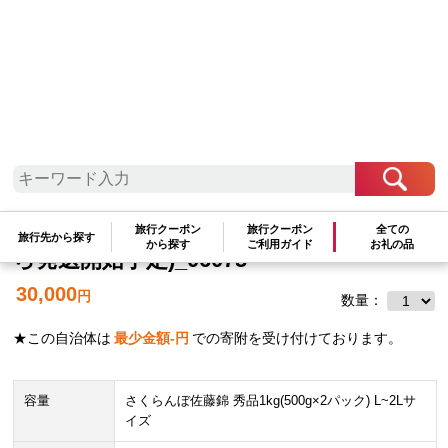
北海道地方
北海道
旭川市
さくらんぼ佐藤錦 秀品 1kg(500g×2パッ
ク) L~2Lサイズ 手詰め (2026年7月中旬か
旅行クーポン
旅行クーポン
全ての
旅行先から探す
から探す
ご利用ガイド
お礼の品
ら発送開始予定)_06075
30,000
円
数量：
★この自治体は
最少金額
-
円
での寄附を受け付けております。
容量
さくらんぼ佐藤錦 秀品1kg(500g×2パック) L~2Lサ
イズ