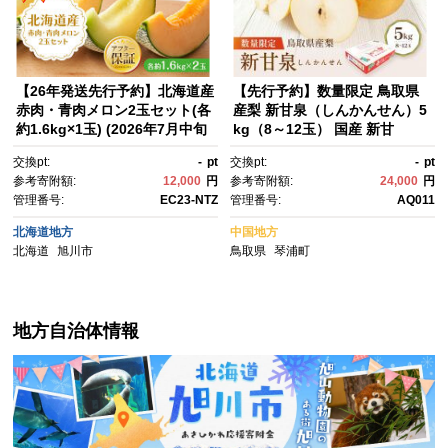
【26年発送先行予約】北海道産
【先行予約】数量限定 鳥取県
赤肉・青肉メロン2玉セット(各
産梨 新甘泉（しんかんせん）5
約1.6kg×1玉) (2026年7月中旬
kg（8～12玉） 国産 新甘
から発送開始予定) 【メロン 赤
泉 梨 国産梨 国産新甘泉 梨5k
交換pt:
-
pt
交換pt:
-
pt
肉 赤肉メロン 青肉 レッドメロ
g 新甘泉5kg 新甘泉 鳥取県産
参考寄附額:
12,000
円
参考寄附額:
24,000
円
ン グリーンメロン めろん mer
新甘泉 鳥取県産梨 梨先行予
管理番号:
EC23-NTZ
管理番号:
AQ011
on melon 国産 デザート 産地
約 新甘泉先行予約 新鮮 旬 フル
直送 果物 フルーツ 糖度 甘
ーツ 果物 くだもの 人気 おすす
北海道地方
中国地方
い 旬 2玉 デザート 旭川市ふる
め 鳥取 琴浦町 送料無料
北海道
旭川市
鳥取県
琴浦町
さと納税 北海道ふるさと納
税 旭川市 北海道】_02062
地方自治体情報