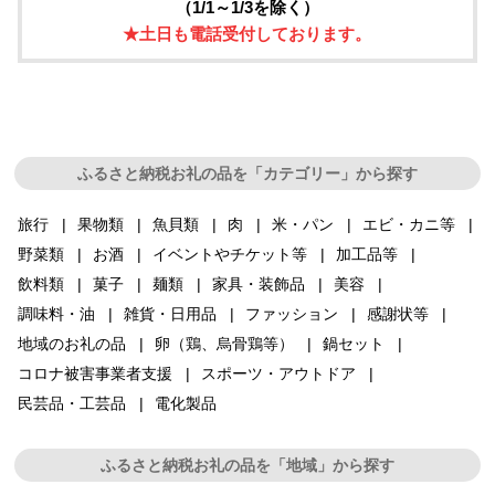
（1/1～1/3を除く）
★土日も電話受付しております。
ふるさと納税お礼の品を「カテゴリー」から探す
旅行
果物類
魚貝類
肉
米・パン
エビ・カニ等
野菜類
お酒
イベントやチケット等
加工品等
飲料類
菓子
麺類
家具・装飾品
美容
調味料・油
雑貨・日用品
ファッション
感謝状等
地域のお礼の品
卵（鶏、烏骨鶏等）
鍋セット
コロナ被害事業者支援
スポーツ・アウトドア
民芸品・工芸品
電化製品
ふるさと納税お礼の品を「地域」から探す