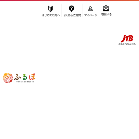
はじめての方へ
よくあるご質問
マイページ
寄附する
ふるぽ JTBのふるさと納税サイト
「ふるさと納税」TOP
お礼の品から探す
果物類
その他果物
さくらんぼ佐藤錦 秀品 1kg(500g×2パック) L~2Lサイズ 手詰め (2026年
7月中旬から発送開始予定)_06075
受付終了