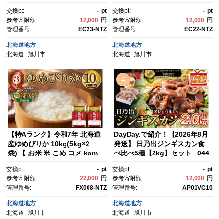
から発送開始予定) 【メロン 赤
定) 【 果物 くだもの フルー
交換pt:
-
pt
交換pt:
-
pt
肉 赤肉メロン 青肉 レッドメロ
ツ メロン 赤肉 赤肉メロン めろ
参考寄附額:
12,000
円
参考寄附額:
12,000
円
ン グリーンメロン めろん mer
ん meron melon 国産 デザー
管理番号:
EC23-NTZ
管理番号:
EC22-NTZ
on melon 国産 デザート 産地
ト 産地直送 旬 お取り寄せ 甘
直送 果物 フルーツ 糖度 甘
い 北海道産 旭川市 北海道 】_
北海道地方
北海道地方
い 旬 2玉 デザート 旭川市ふる
02061
北海道
旭川市
北海道
旭川市
さと納税 北海道ふるさと納
税 旭川市 北海道】_02062
4
【特Aランク】令和7年 北海道
DayDay.で紹介！【2026年8月
産ゆめぴりか 10kg(5kg×2
発送】 日乃出ジンギスカン食
袋) 【 お米 米 こめ コメ kom
べ比べ5種【2kg】セット _044
e come ライス らいす rice 特
40
交換pt:
-
pt
交換pt:
-
pt
A 北海道産 白米 精米 ご飯 ごは
参考寄附額:
22,000
円
参考寄附額:
12,000
円
ん 5kg お米 旭川市 北海道 】_
管理番号:
FX008-NTZ
管理番号:
AP01VC10
04806 ●
北海道地方
北海道地方
北海道
旭川市
北海道
旭川市