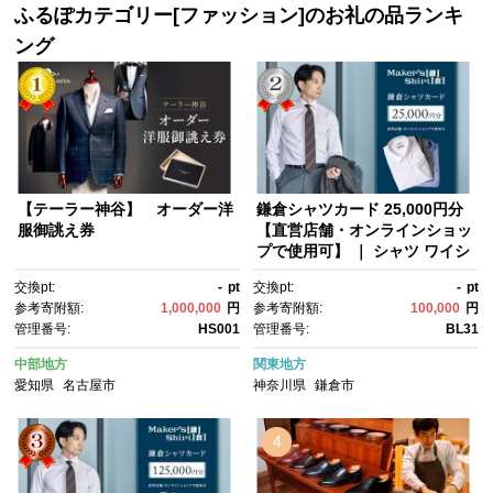
ふるぽカテゴリー[ファッション]のお礼の品ランキ
ング
【テーラー神谷】 オーダー洋
鎌倉シャツカード 25,000円分
服御誂え券
【直営店舗・オンラインショッ
プで使用可】 ｜ シャツ ワイシ
ャツ メンズ オーダー シャツ 人
交換pt:
-
pt
交換pt:
-
pt
気 おすすめ ギフトカード 紳士
参考寄附額:
1,000,000
円
参考寄附額:
100,000
円
服 レディースシャツ カジュア
管理番号:
HS001
管理番号:
BL31
ルシャツ ビジネスシャツ 贈答
用 送料無料 神奈川 鎌倉
中部地方
関東地方
愛知県
名古屋市
神奈川県
鎌倉市
4