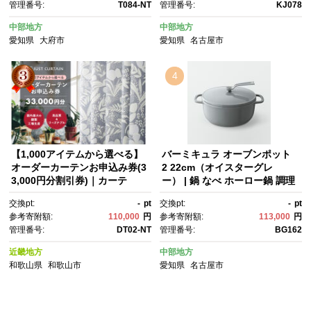
管理番号:
T084-NT
管理番号:
KJ078
ヴ ギフト 三つ折り エアウィー
ブ しんぐ mattress airweav
中部地方
中部地方
e エアウィーブマットレス エア
愛知県
大府市
愛知県
名古屋市
ウィーヴ エアウィーヴ エアウ
ィーヴ エアウィーブ エアウィ
ーブ マットレス 】
4
【1,000アイテムから選べる】
バーミキュラ オーブンポット
オーダーカーテンお申込み券(3
2 22cm（オイスターグレ
3,000円分割引券)｜カーテ
ー） | 鍋 なべ ホーロー鍋 調理
ン 割引券 利用券 金券 チケッ
器具 キッチン用品 VERMICUL
交換pt:
-
pt
交換pt:
-
pt
ト インテリア カーテン オーダ
AR ガス火 ガス IH IH対応 エナ
参考寄附額:
110,000
円
参考寄附額:
113,000
円
ーメイド 窓装飾 人気 おすす
メル加工 高級感 おしゃれ 無水
管理番号:
DT02-NT
管理番号:
BG162
め カーテン生地 遮光 防音 採
調理 煮込み 蒸し 焼き 長持
寸 リビング 寝室 送料無料
ち ギフト プレゼント 人気 おす
近畿地方
中部地方
すめ 送料無料
和歌山県
和歌山市
愛知県
名古屋市