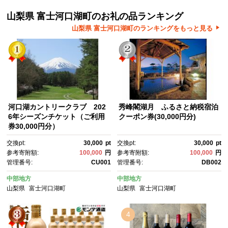
山梨県 富士河口湖町のお礼の品ランキング
山梨県 富士河口湖町のランキングをもっと見る
河口湖カントリークラブ 202
秀峰閣湖月 ふるさと納税宿泊
6年シーズンチケット（ご利用
クーポン券(30,000円分)
券30,000円分）
交換pt:
30,000
pt
交換pt:
30,000
pt
参考寄附額:
100,000
円
参考寄附額:
100,000
円
管理番号:
CU001
管理番号:
DB002
中部地方
中部地方
山梨県
富士河口湖町
山梨県
富士河口湖町
4