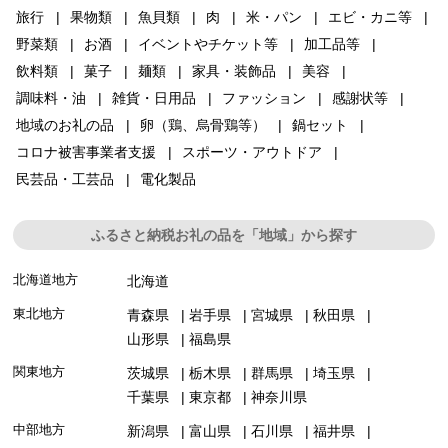
旅行
果物類
魚貝類
肉
米・パン
エビ・カニ等
野菜類
お酒
イベントやチケット等
加工品等
飲料類
菓子
麺類
家具・装飾品
美容
調味料・油
雑貨・日用品
ファッション
感謝状等
地域のお礼の品
卵（鶏、烏骨鶏等）
鍋セット
コロナ被害事業者支援
スポーツ・アウトドア
民芸品・工芸品
電化製品
ふるさと納税お礼の品を「地域」から探す
北海道地方
北海道
東北地方
青森県
岩手県
宮城県
秋田県
山形県
福島県
関東地方
茨城県
栃木県
群馬県
埼玉県
千葉県
東京都
神奈川県
中部地方
新潟県
富山県
石川県
福井県