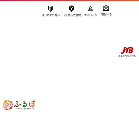
はじめての方へ
よくあるご質問
マイページ
寄附する
ふるぽ JTBのふるさと納税サイト
「ふるさと納税」TOP
お礼の品から探す
ファッション
小物
その他小物
槙田商店 折りたたみ傘スティグリンドベリ【HERBARIUM】グリーン
(ハーバリウム) 晴雨兼用