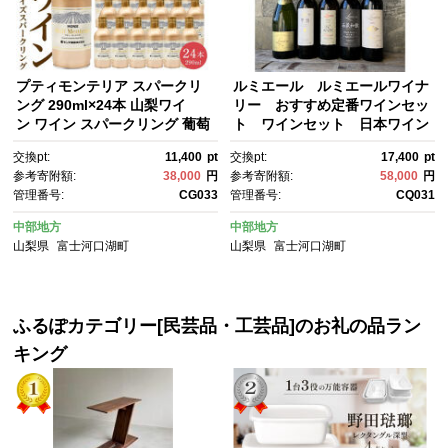
プティモンテリア スパークリ
ルミエール ルミエールワイナ
ング 290ml×24本 山梨ワイ
リー おすすめ定番ワインセッ
ン ワイン スパークリング 葡萄
ト ワインセット 日本ワイン
酒 ホームパーティー アウトド
交換pt:
11,400
pt
交換pt:
17,400
pt
ア キャンプ お家飲み 宅飲み ス
参考寄附額:
38,000
円
参考寄附額:
58,000
円
トック 富士 富士河口湖町 モン
管理番号:
CG033
管理番号:
CQ031
デ酒造
中部地方
中部地方
山梨県
富士河口湖町
山梨県
富士河口湖町
ふるぽカテゴリー[民芸品・工芸品]のお礼の品ラン
キング