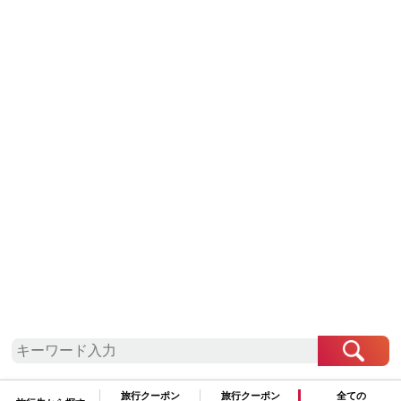
中部地方
山梨県
富士河口湖町
槙田商店 折りたたみ傘スティグリンドベ
リ【HERBARIUM】グリーン(ハーバリウ
ム) 晴雨兼用
22,800
76,000
ポイント
(参考寄附額：
円
)と交換可能
数量：
★この自治体は
最少金額
2,000
円
から、
1,000
円単位
での寄附を受
け付けております。
旅行クーポン
旅行クーポン
全ての