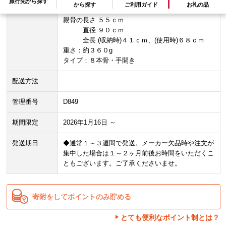
旅行先から探す
から探す
ご利用ガイド
お礼の品
容量
傘生地：ポリエステル１００％
親骨の長さ ５５ｃｍ
直径 ９０ｃｍ
全長 (収納時)４１ｃｍ、(使用時)６８ｃｍ
重さ：約３６０g
タイプ：８本骨・手開き
配送方法
管理番号
D849
期間限定
2026年1月16日 ～
発送期日
◆通常１～３週間で発送。メーカー欠品時や注文が
集中した場合は１～２ヶ月前後お時間をいただくこ
ともございます。ご了承くださいませ。
寄附をしてポイントのみ貯める
とても便利なポイント制とは？