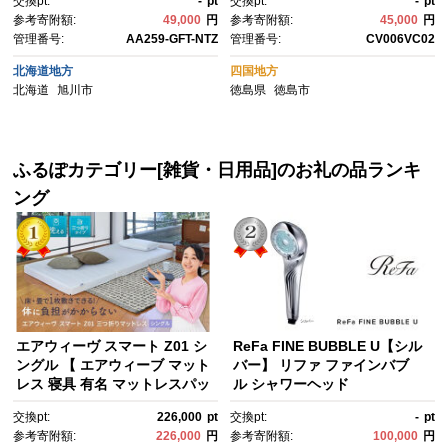
交換pt:
-
pt
交換pt:
-
pt
参考寄附額:
49,000
円
参考寄附額:
45,000
円
管理番号:
AA259-GFT-NTZ
管理番号:
CV006VC02
北海道地方
四国地方
北海道
旭川市
徳島県
徳島市
ふるぽカテゴリー[雑貨・日用品]のお礼の品ランキ
ング
エアウィーヴ スマート Z01 シ
ReFa FINE BUBBLE U【シル
ングル 【 エアウィーブ マット
バー】 リファ ファインバブ
レス 寝具 有名 マットレスパッ
ル シャワーヘッド
ド エアウィーヴ 通気性抜群 エ
交換pt:
226,000
pt
交換pt:
-
pt
アウィーヴ まっとれす 洗え
参考寄附額:
226,000
円
参考寄附額:
100,000
円
る エアウイーヴ エアーウィー