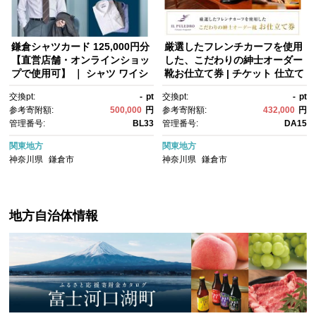
鎌倉シャツカード 125,000円分
厳選したフレンチカーフを使用
【直営店舗・オンラインショッ
した、こだわりの紳士オーダー
プで使用可】 ｜ シャツ ワイシ
靴お仕立て券 | チケット 仕立て
ャツ メンズ オーダー シャツ 人
券 くつ シューズ 革靴 メン
交換pt:
-
pt
交換pt:
-
pt
気 おすすめ ギフトカード 紳士
ズ 紳士靴 ビジネスシューズ オ
参考寄附額:
500,000
円
参考寄附額:
432,000
円
服 レディースシャツ カジュア
ーダーメイド おしゃれ 送料無
管理番号:
BL33
管理番号:
DA15
ルシャツ ビジネスシャツ 贈答
料 神奈川 鎌倉
用 送料無料 神奈川 鎌倉
関東地方
関東地方
神奈川県
鎌倉市
神奈川県
鎌倉市
地方自治体情報