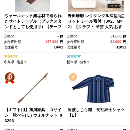
ウォールナット無垢材で造られ
野田琺瑯 レクタングル深型4点
たサイドテーブル（ブックスタ
セット シール蓋付（S×2、M×
ンドとしても使用可）【テーブ
2）【クラフト 民芸 人気 おす
ル 家具 インテリア 机 おすす
すめ 】
交換pt:
-
pt
交換pt:
31,000
pt
め 広島県 尾道市】
参考寄附額:
167,000
円
参考寄附額:
31,000
円
管理番号:
BP01
管理番号:
J1051
中国地方
関東地方
広島県
尾道市
栃木県
栃木市
4
【ギフト用】旭川家具 コサイ
阿波しじら織 長袖紳士シャツ
ン 靴べら(Ｌ) ウォルナット_0
【L】
3293