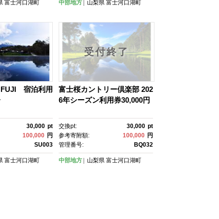
県
富士河口湖町
中部地方
山梨県
富士河口湖町
受付終了
E FUJI 宿泊利用
富士桜カントリー倶楽部 202
分
6年シーズン利用券30,000円
30,000
pt
交換pt:
30,000
pt
100,000
円
参考寄附額:
100,000
円
SU003
管理番号:
BQ032
県
富士河口湖町
中部地方
山梨県
富士河口湖町