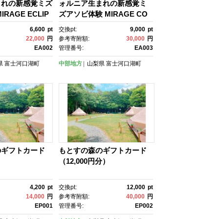
まれの新感覚ミズ
ォルニア生まれの新感覚ミ
RAGE ECLIP
ズアソビ体験 MIRAGE CO
足漕ぎSUP)
MPASS DUO(2人乗り足漕
6,600
pt
交換pt:
9,000
pt
ぎカヤック)
22,000
円
参考寄附額:
30,000
円
EA002
管理番号:
EA003
県
富士河口湖町
中部地方
山梨県
富士河口湖町
のギフトカード
もとすの森のギフトカード
）
（12,000円分）
4,200
pt
交換pt:
12,000
pt
14,000
円
参考寄附額:
40,000
円
EP001
管理番号:
EP002