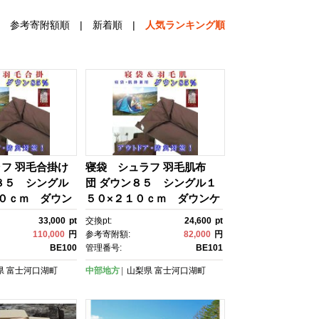
参考寄附額順
|
新着順
|
人気ランキング順
フ 羽毛合掛け
寝袋 シュラフ 羽毛肌布
８５ シングル
団 ダウン８５ シングル１
０ｃｍ ダウン
５０×２１０ｃｍ ダウンケ
トドア 防災対策
ット アウトドア 防災対策
33,000
pt
交換pt:
24,600
pt
110,000
円
参考寄附額:
82,000
円
BE100
管理番号:
BE101
県
富士河口湖町
中部地方
山梨県
富士河口湖町