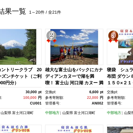
結果一覧
1～20件 / 全21件
ントリークラブ 20
雄大な富士山をバックにカナ
寝袋 シュラ
ーズンチケット（ご利
ディアンカヌーで湖を満
布団 ダウン
000円分）
喫！ 富士山 河口湖 カヌー 満
１５０×２１
喫 自然 体験 子供 大人 カナ
ケット アウ
30,000
pt
交換pt:
6,600
pt
交換pt:
ディアンカヌー 湖
:
100,000
円
参考寄附額:
22,000
円
参考寄附額:
CU001
管理番号:
AN002
管理番号:
山梨県
富士河口湖町
中部地方
山梨県
富士河口湖町
中部地方
山梨