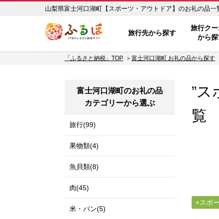
ふるぽ JTBのふるさと納税サイ
旅行クー
旅行先から探す
から探
「ふるさと納税」TOP
富士河口湖町 お礼の品から探す
”ス
富士河口湖町のお礼の品
カテゴリーから選ぶ
覧
旅行(99)
果物類(4)
魚貝類(8)
肉(45)
スポ
米・パン(5)