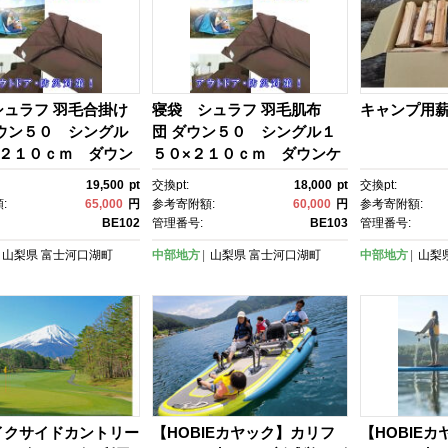
シュラフ 羽毛合掛け
寝袋 シュラフ 羽毛肌布
キャンプ用
ダウン５０ シングル
団 ダウン５０ シングル１
×２１０ｃｍ ダウン
５０×２１０ｃｍ ダウンケ
アウトドア 防災対策
ット アウトドア 防災対策
19,500
pt
交換pt:
18,000
pt
交換pt:
:
65,000
円
参考寄附額:
60,000
円
参考寄附額:
BE102
管理番号:
BE103
管理番号:
山梨県
富士河口湖町
中部地方
山梨県
富士河口湖町
中部地方
山梨
イクサイドカントリー
【HOBIEカヤック】カリフ
【HOBIE