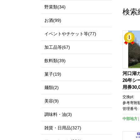
野菜類(34)
検索
お酒(99)
イベントやチケット等(77)
加工品等(67)
飲料類(39)
河口湖カ
菓子(19)
26年シ
用券30,
麺類(2)
交換pt:
美容(9)
参考寄附額
管理番号:
調味料・油(3)
中部地方
雑貨・日用品(327)