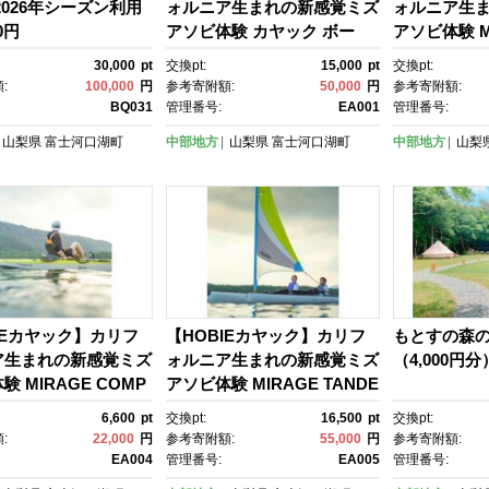
2026年シーズン利用
ォルニア生まれの新感覚ミズ
ォルニア生
0円
アソビ体験 カヤック ボー
アソビ体験 MI
ト 水遊び 体験 自然 富士
SE(1人乗り
30,000
pt
交換pt:
15,000
pt
交換pt:
山 湖 アクティビティ レジャ
:
100,000
円
参考寄附額:
50,000
円
参考寄附額:
ー カヤック ボート 水遊び 体
BQ031
管理番号:
EA001
管理番号:
験 自然 富士山 湖 アクティビ
山梨県
富士河口湖町
中部地方
山梨県
富士河口湖町
中部地方
山梨
ティ レジャー カヤック ボー
ト 水遊び 体験 自然 富士
山 湖 アクティビティ レジャ
ー
IEカヤック】カリフ
【HOBIEカヤック】カリフ
もとすの森
ア生まれの新感覚ミズ
ォルニア生まれの新感覚ミズ
（4,000円分
 MIRAGE COMP
アソビ体験 MIRAGE TANDE
1人乗り足漕ぎカヤッ
M ISLAND(2人乗りセーリン
6,600
pt
交換pt:
16,500
pt
交換pt:
グカヤック)
:
22,000
円
参考寄附額:
55,000
円
参考寄附額:
EA004
管理番号:
EA005
管理番号: