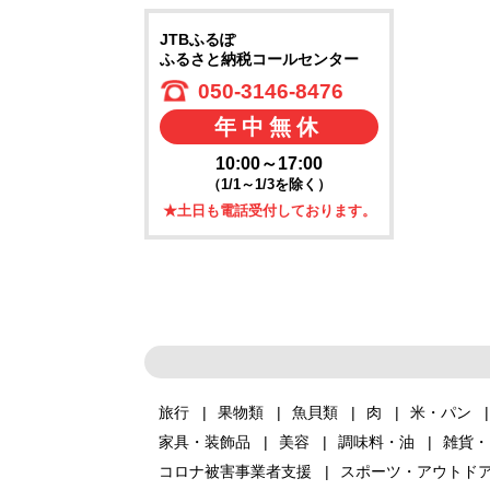
JTBふるぽ
ふるさと納税コールセンター
050-3146-8476
年中無休
10:00～17:00
（1/1～1/3を除く）
★土日も電話受付しております。
旅行
果物類
魚貝類
肉
米・パン
家具・装飾品
美容
調味料・油
雑貨・
コロナ被害事業者支援
スポーツ・アウトド