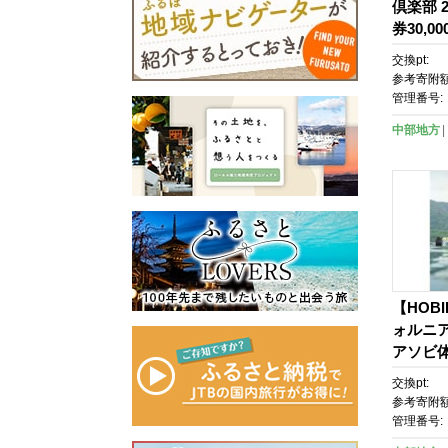
倶楽部 
券30,00
交換pt:
参考寄附額
管理番号:
中部地方
【HOB
ォルニ
アソビ体験
ASS(
交換pt:
ク)
参考寄附額
管理番号: