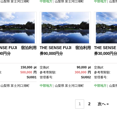
山梨県
富士河口湖町
中部地方
山梨県
富士河口湖町
中部地方
山梨
ENSE FUJI 宿泊利用
THE SENSE FUJI 宿泊利用
THE SENS
000円分
券90,000円分
券30,000円
150,000
pt
交換pt:
90,000
pt
交換pt:
:
500,000
円
参考寄附額:
300,000
円
参考寄附額:
SU001
管理番号:
SU002
管理番号:
山梨県
富士河口湖町
中部地方
山梨県
富士河口湖町
中部地方
山梨
1
2
次へ »