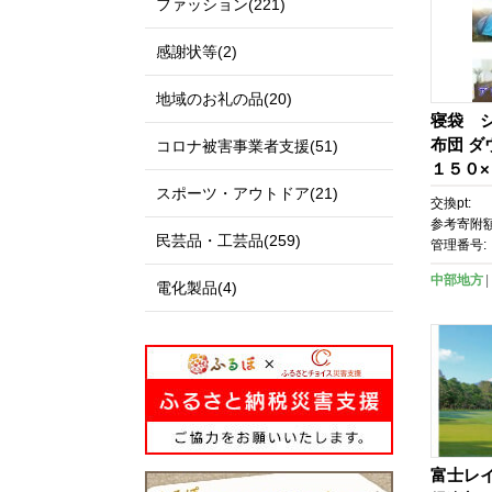
ファッション(221)
感謝状等(2)
地域のお礼の品(20)
寝袋 
布団 
コロナ被害事業者支援(51)
１５０
ケット 
スポーツ・アウトドア(21)
交換pt:
参考寄附額
民芸品・工芸品(259)
管理番号:
中部地方
電化製品(4)
富士レ