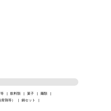
品等
飲料類
菓子
麺類
烏骨鶏等）
鍋セット