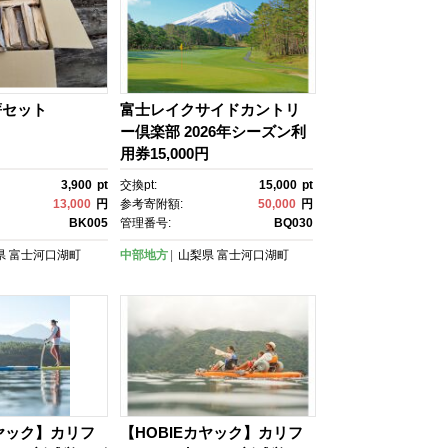
薪セット
富士レイクサイドカントリ
ー倶楽部 2026年シーズン利
用券15,000円
3,900
pt
交換pt:
15,000
pt
13,000
円
参考寄附額:
50,000
円
BK005
管理番号:
BQ030
県
富士河口湖町
中部地方
山梨県
富士河口湖町
カヤック】カリフ
【HOBIEカヤック】カリフ