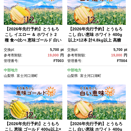
【2026年先行予約】とうもろ
【2026年先行予約】とうもろ
こし イエロー ＆ ホワイト 2
こし 白い恵味 ホワイト 400g
種 食べ比べ 恵味ゴールド 白い
以上×12本 計4.8kg以上 高糖
恵味 400g以上 各6本 計12
度 トウモロコシ スイートコー
交換pt:
5,700
pt
交換pt:
5,700
pt
本 野菜 おやつ 旬 産地直送 送
ン 玉蜀黍 白 夏野菜 ジューシ
参考寄附額:
19,000
円
参考寄附額:
19,000
円
料無料 湖南野菜出荷組合 山梨
ー 野菜 おやつ 甘い 旬 産地直
管理番号:
FT003
管理番号:
FT004
県 富士河口湖町
送 送料無料 湖南野菜出荷組
合 山梨県 富士河口湖町
中部地方
中部地方
山梨県
富士河口湖町
山梨県
富士河口湖町
【2026年先行予約】とうもろ
【2026年先行予約】とうもろ
こし 恵味 ゴールド 400g以上×
こし 白い恵味 ホワイト 400g