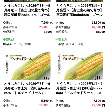
とうもろこし ＜2026年8月～9
とうもろこし ＜2026年8月～9
月発送＞【富士山の麓で育つ】
月発送＞【富士山の麓で育つ】
河口湖町産Inakakara「ゴール
河口湖町産Inakakara「ゴール
ドラッシュ」10本 野菜 やさ
ドラッシュ」20本 野菜 やさ
交換pt:
7,500
pt
交換pt:
13,800
pt
い とうもろこし トウモロコ
い とうもろこし トウモロコ
参考寄附額:
25,000
円
参考寄附額:
46,000
円
シ コーン 先行予約 ゴールドラ
シ コーン 先行予約 ゴールドラ
管理番号:
EE008
管理番号:
EE009
ッシュ Inakakara 河口湖町
ッシュ Inakakara 河口湖町
産 地元特産品 産地直送 新鮮地
産 地元特産品 産地直送 新鮮地
中部地方
中部地方
元味覚 伝統食品 日本食材 食卓
元味覚 伝統食品 日本食材 食卓
山梨県
富士河口湖町
山梨県
富士河口湖町
彩り お取り寄せ グルメギフ
彩り お取り寄せ グルメギフ
ト 地域特産品
ト 地域特産品
とうもろこし ＜2026年8月～9
とうもろこし ＜2026年8月～9
月発送＞富士河口湖町産Inaka
月発送＞富士河口湖町産Inaka
kara「ドルチェドリーム」6
kara「ドルチェドリーム」10
本 野菜 やさい とうもろこし ト
本 野菜 やさい とうもろこし ト
交換pt:
5,100
pt
交換pt:
7,500
pt
ウモロコシ コーン 先行予約 ド
ウモロコシ コーン 先行予約 ド
参考寄附額:
17,000
円
参考寄附額:
25,000
円
ルチェドリーム 地元産 新鮮 コ
ルチェドリーム 地元産 新鮮 コ