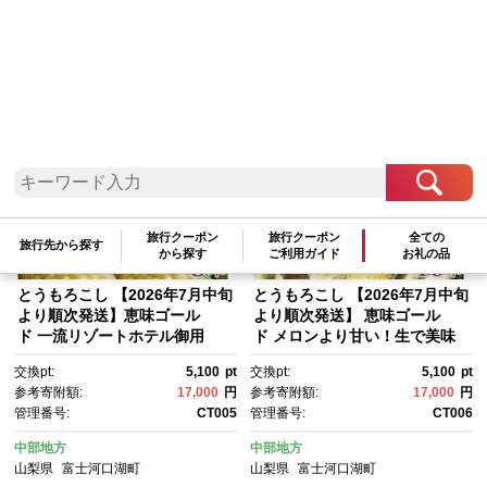
検索結果一覧
1～14件 / 全14件
参考寄附額順
|
新着順
|
人気ランキング順
旅行クーポン
旅行クーポン
全ての
旅行先から探す
から探す
ご利用ガイド
お礼の品
とうもろこし 【2026年7月中旬
とうもろこし 【2026年7月中旬
より順次発送】恵味ゴール
より順次発送】 恵味ゴール
ド 一流リゾートホテル御用
ド メロンより甘い！生で美味
達 糖度１８度超え とうもろこ
しいとうもろこし富士恵味１０
交換pt:
5,100
pt
交換pt:
5,100
pt
し 富士恵味プレミアム ６本
本セット【先行予約・数量限
参考寄附額:
17,000
円
参考寄附額:
17,000
円
【先行受付・数量限定】 スイ
定】 スイートコーン とうもろ
管理番号:
CT005
管理番号:
CT006
ートコーン とうもろこし 富士
こし 富士恵味 ふじめぐみ トウ
恵味 ふじめぐみ プレミアム ト
モロコシ 糖度 生食 産地直送 お
中部地方
中部地方
ウモロコシ 糖度 生食 産地直
取り寄せ 山梨県 野菜 甘み 農産
山梨県
富士河口湖町
山梨県
富士河口湖町
送 お取り寄せ 山梨県 甘み 農産
物 新鮮 旬の味 夏野菜 国産