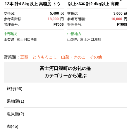
12本 計4.8kg以上 高糖度 トウ
以上×6本 計2.4kg以上 高糖
モロコシ スイートコーン 玉蜀
度 トウモロコシ スイートコー
交換pt:
5,400
pt
交換pt:
3,000
pt
黍 イエローコーン 黄 夏野菜 甘
ン 玉蜀黍 白 夏野菜 ジューシ
参考寄附額:
18,000
円
参考寄附額:
10,000
円
い ジューシー 野菜 おや
ー 野菜 おやつ 甘い 旬 産地直
管理番号:
FT006
管理番号:
FT008
つ 旬 産地直送 送料無料 湖南野
送 送料無料 湖南野菜出荷組
菜出荷組合 山梨県 富士河口湖
合 山梨県 富士河口湖町
中部地方
中部地方
町
山梨県
富士河口湖町
山梨県
富士河口湖町
野菜類：
豆類
とうもろこし
山菜・きのこ
その他
富士河口湖町のお礼の品
カテゴリーから選ぶ
旅行(96)
果物類(1)
魚貝類(2)
肉(45)