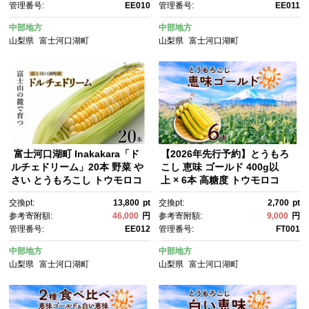
管理番号:
EE010
管理番号:
EE011
ーン 夏野菜 農産物 国産
ーン 夏野菜 農産物 国産
中部地方
中部地方
山梨県
富士河口湖町
山梨県
富士河口湖町
富士河口湖町 Inakakara「ド
【2026年先行予約】とうもろ
ルチェドリーム」20本 野菜 や
こし 恵味 ゴールド 400g以
さい とうもろこし トウモロコ
上 × 6本 高糖度 トウモロコ
シ コーン 先行予約 ドルチェド
シ スイートコーン 玉蜀黍 イエ
交換pt:
13,800
pt
交換pt:
2,700
pt
リーム 地元産 新鮮 コーン 夏
ローコーン 黄 夏野菜 甘い ジュ
参考寄附額:
46,000
円
参考寄附額:
9,000
円
野菜 農産物 国産
ーシー 野菜 おやつ 旬 産地直
管理番号:
EE012
管理番号:
FT001
送 湖南野菜出荷組合 山梨県 富
士河口湖町
中部地方
中部地方
山梨県
富士河口湖町
山梨県
富士河口湖町