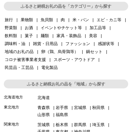
ふるさと納税お礼の品を「カテゴリー」から探す
旅行
果物類
魚貝類
肉
米・パン
エビ・カニ等
野菜類
お酒
イベントやチケット等
加工品等
飲料類
菓子
麺類
家具・装飾品
美容
調味料・油
雑貨・日用品
ファッション
感謝状等
地域のお礼の品
卵（鶏、烏骨鶏等）
鍋セット
コロナ被害事業者支援
スポーツ・アウトドア
民芸品・工芸品
電化製品
ふるさと納税お礼の品を「地域」から探す
北海道地方
北海道
東北地方
青森県
岩手県
宮城県
秋田県
山形県
福島県
関東地方
茨城県
栃木県
群馬県
埼玉県
千葉県
東京都
神奈川県