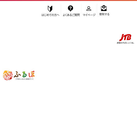
はじめての方へ
よくあるご質問
マイページ
寄附する
ふるぽ JTBのふるさと納税サイト
「ふるさと納税」TOP
富士河口湖町 お礼の品から探す
野菜類
とうもろこし
”とうもろこし” 山梨県
富士河口湖町
の
お礼の品一覧
さらに検索条件を絞り込む
とうもろこし