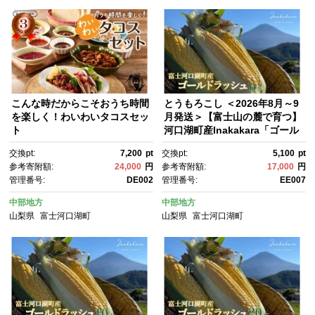
物 新鮮 旬の味 夏野菜 新鮮 国
産
こんな時だからこそおうち時間
とうもろこし ＜2026年8月～9
を楽しく！わいわいタコスセッ
月発送＞【富士山の麓で育つ】
ト
河口湖町産Inakakara「ゴール
ドラッシュ」6本 野菜 やさ
交換pt:
7,200
pt
交換pt:
5,100
pt
い とうもろこし トウモロコ
参考寄附額:
24,000
円
参考寄附額:
17,000
円
シ コーン 先行予約
管理番号:
DE002
管理番号:
EE007
中部地方
中部地方
山梨県
富士河口湖町
山梨県
富士河口湖町