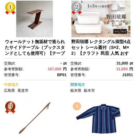
ウォールナット無垢材で造られ
野田琺瑯 レクタングル深型4点
たサイドテーブル（ブックスタ
セット シール蓋付（S×2、M×
ンドとしても使用可）【テーブ
2）【クラフト 民芸 人気 おす
ル 家具 インテリア 机 おすす
すめ 】
交換pt:
-
pt
交換pt:
31,000
pt
め 広島県 尾道市】
参考寄附額:
167,000
円
参考寄附額:
31,000
円
管理番号:
BP01
管理番号:
J1051
中国地方
関東地方
広島県
尾道市
栃木県
栃木市
4