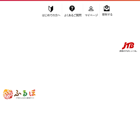
はじめての方へ
よくあるご質問
マイページ
寄附する
ふるぽ JTBのふるさと納税サイト
「ふるさと納税」TOP
お礼の品から探す
民芸品・工芸品
織物・繊維品
【harukii】変りギンガム長綿ガーゼストール (レッド) | ショール ガー
ゼ 綿 チェック 赤 おしゃれ 贈答用 送料無料 東京 八王子