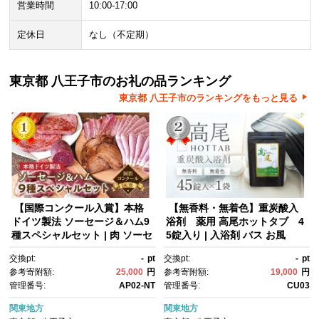
営業時間
10:00-17:00
定休日
なし（不定期）
東京都 八王子市のお礼の品ランキング
東京都 八王子市のランキングをもっと見る
【国際コンクール入賞】本格
【無香料・無着色】重炭酸入
ドイツ製法 ソーセージ＆ハム9
浴剤 薬用 高尾ホットタブ 4
種スペシャルセット | 肉 ソーセ
5錠入り | 入浴剤 バス お風
ージ ハム ドイツ 美味しい ギフ
呂 リラックス 美容 送料無料 東
交換pt:
-
pt
交換pt:
-
pt
ト おすすめ 送料無料 東京 八王
京 八王子
参考寄附額:
25,000
円
参考寄附額:
19,000
円
子
管理番号:
AP02-NT
管理番号:
CU03
関東地方
関東地方