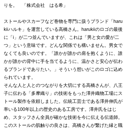
りを。 「株式会社 はる希」
ストールやスカーフなど巻物を専門に扱うブランド「haru
kiiハルキ」を運営している高橋さん。harukiiのロゴの最後
に「i」が二つ並んでいますが、これは「男と女の愛が二
つ」という意味です。どんな関係でも構いません。男女で
なくても良いのです。「誰かが誰かの肩を抱くように、誰
かが誰かの背中に手を当てるように、温かさと安心が伝わ
るブランドでありたい。」そういう想いがこのロゴに込め
られています。
そんな人と人とのつながりを大切にする高橋さんが、八王
子に伝わる「多摩織り」の技術をもった澤井織物工場にス
トール製作を依頼しました。伝統工芸士である澤井伸氏が
率いる100年以上の歴史のある工房です。澤井氏をはじ
め、スタッフさん全員が確かな技術を今に伝える伝道師。
このストールの肌触りの良さは、高橋さんが繋げた縁と職