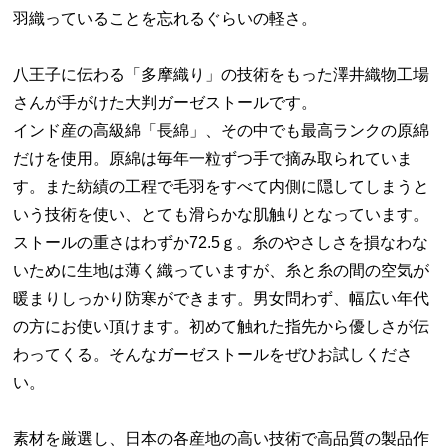
羽織っていることを忘れるぐらいの軽さ。
八王子に伝わる「多摩織り」の技術をもった澤井織物工場
さんが手がけた大判ガーゼストールです。
インド産の高級綿「長綿」、その中でも最高ランクの原綿
だけを使用。原綿は毎年一粒ずつ手で摘み取られていま
す。また紡績の工程で毛羽をすべて内側に隠してしまうと
いう技術を使い、とても滑らかな肌触りとなっています。
ストールの重さはわずか72.5ｇ。糸のやさしさを損なわな
いために生地は薄く織っていますが、糸と糸の間の空気が
暖まりしっかり防寒ができます。男女問わず、幅広い年代
の方にお使い頂けます。初めて触れた指先から優しさが伝
わってくる。そんなガーゼストールをぜひお試しくださ
い。
素材を厳選し、日本の各産地の高い技術で高品質の製品作