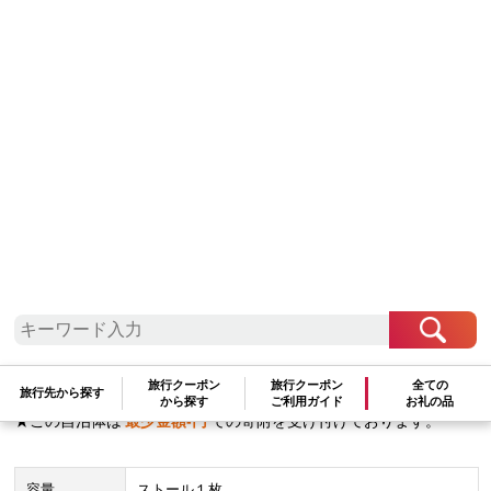
関東地方
東京都
八王子市
【harukii】変りギンガム長綿ガーゼスト
ール (レッド) | ショール ガーゼ 綿 チェ
ック 赤 おしゃれ 贈答用 送料無料 東京 八
王子
91,000
円
数量：
旅行クーポン
旅行クーポン
全ての
旅行先から探す
から探す
ご利用ガイド
お礼の品
★この自治体は
最少金額
-
円
での寄附を受け付けております。
容量
ストール１枚