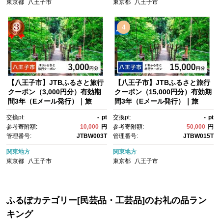
東京都
八王子市
東京都
八王子市
4
【八王子市】JTBふるさと旅行
【八王子市】JTBふるさと旅行
クーポン（3,000円分）有効期
クーポン（15,000円分）有効期
間3年（Eメール発行）｜旅
間3年（Eメール発行）｜旅
行 トラベル 予約 国内旅行 JT
行 トラベル 予約 国内旅行 JT
交換pt:
-
pt
交換pt:
-
pt
B 宿泊 観光 体験 旅行券 宿泊
B 宿泊 観光 体験 旅行券 宿泊
参考寄附額:
10,000
円
参考寄附額:
50,000
円
券 旅行予約 ホテル 旅館 チケ
券 旅行予約 ホテル 旅館 チケ
管理番号:
JTBW003T
管理番号:
JTBW015T
ット 子供 子連れ カップル 家
ット 子供 子連れ カップル 家
族 人気 おすすめ 旅行クーポ
族 人気 おすすめ 旅行クーポ
関東地方
関東地方
ン 店頭 オンライン ネット予
ン 店頭 オンライン ネット予
東京都
八王子市
東京都
八王子市
約 東京 八王子
約 東京 八王子
ふるぽカテゴリー[民芸品・工芸品]のお礼の品ラン
キング