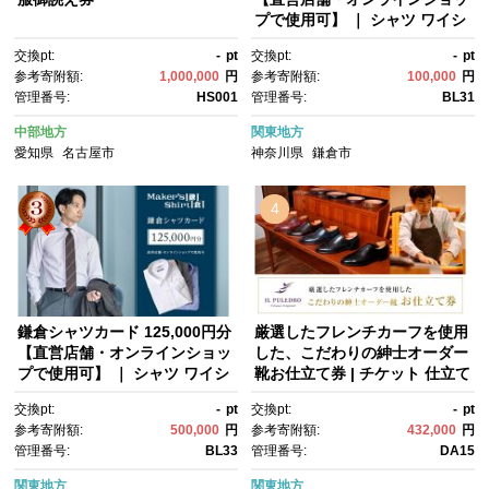
プで使用可】 ｜ シャツ ワイシ
ャツ メンズ オーダー シャツ 人
交換pt:
-
pt
交換pt:
-
pt
気 おすすめ ギフトカード 紳士
参考寄附額:
1,000,000
円
参考寄附額:
100,000
円
服 レディースシャツ カジュア
管理番号:
HS001
管理番号:
BL31
ルシャツ ビジネスシャツ 贈答
用 送料無料 神奈川 鎌倉
中部地方
関東地方
愛知県
名古屋市
神奈川県
鎌倉市
4
鎌倉シャツカード 125,000円分
厳選したフレンチカーフを使用
【直営店舗・オンラインショッ
した、こだわりの紳士オーダー
プで使用可】 ｜ シャツ ワイシ
靴お仕立て券 | チケット 仕立て
ャツ メンズ オーダー シャツ 人
券 くつ シューズ 革靴 メン
交換pt:
-
pt
交換pt:
-
pt
気 おすすめ ギフトカード 紳士
ズ 紳士靴 ビジネスシューズ オ
参考寄附額:
500,000
円
参考寄附額:
432,000
円
服 レディースシャツ カジュア
ーダーメイド おしゃれ 送料無
管理番号:
BL33
管理番号:
DA15
ルシャツ ビジネスシャツ 贈答
料 神奈川 鎌倉
用 送料無料 神奈川 鎌倉
関東地方
関東地方