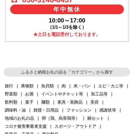
年中無休
10:00～17:00
（1/1～1/3を除く）
★土日も電話受付しております。
ふるさと納税お礼の品を「カテゴリー」から探す
旅行
果物類
魚貝類
肉
米・パン
エビ・カニ等
野菜類
お酒
イベントやチケット等
加工品等
飲料類
菓子
麺類
家具・装飾品
美容
調味料・油
雑貨・日用品
ファッション
感謝状等
地域のお礼の品
卵（鶏、烏骨鶏等）
鍋セット
コロナ被害事業者支援
スポーツ・アウトドア