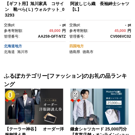
【ギフト用】旭川家具 コサイ
阿波しじら織 長袖紳士シャツ
ン 靴べら(Ｌ) ウォルナット_0
【L】
3293
交換pt:
-
pt
交換pt:
-
pt
参考寄附額:
49,000
円
参考寄附額:
45,000
円
管理番号:
AA259-GFT-NTZ
管理番号:
CV006VC02
北海道地方
四国地方
北海道
旭川市
徳島県
徳島市
ふるぽカテゴリー[ファッション]のお礼の品ランキ
ング
【テーラー神谷】 オーダー洋
鎌倉シャツカード 25,000円分
服御誂え券
【直営店舗・オンラインショッ