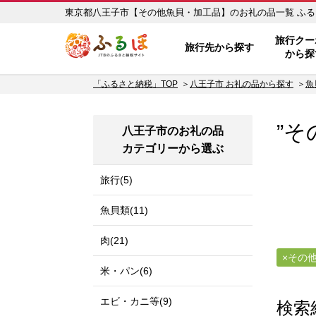
東京都
ふるぽ JTBのふるさと納税サイ
旅行クー
旅行先から探す
から探
「ふるさと納税」TOP
八王子市 お礼の品から探す
魚
”そ
八王子市のお礼の品
カテゴリーから選ぶ
旅行(5)
魚貝類(11)
肉(21)
その
米・パン(6)
エビ・カニ等(9)
検索