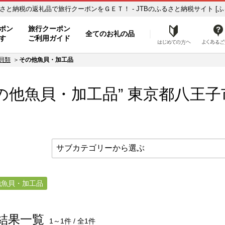
八王子市【その他魚貝・加工品】のお礼の品一覧 ふるさと納税の返礼品で旅行クーポンをＧＥＴ！ - JTBのふるさと納税サイト [
ト
ポン
旅行クーポン
全てのお礼の品
はじめ
す
ご利用ガイド
貝類
その他魚貝・加工品
の他魚貝・加工品” 東京都
八王子
他魚貝・加工品
結果一覧
1～1件 / 全1件