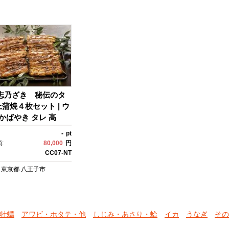
志乃ざき 秘伝のタ
蒲焼４枚セット | ウ
 かばやき タレ 高
 贈答用 おいしい 送料
-
pt
京 八王子
:
80,000
円
CC07-NT
東京都
八王子市
牡蠣
アワビ・ホタテ・他
しじみ・あさり・蛤
イカ
うなぎ
その