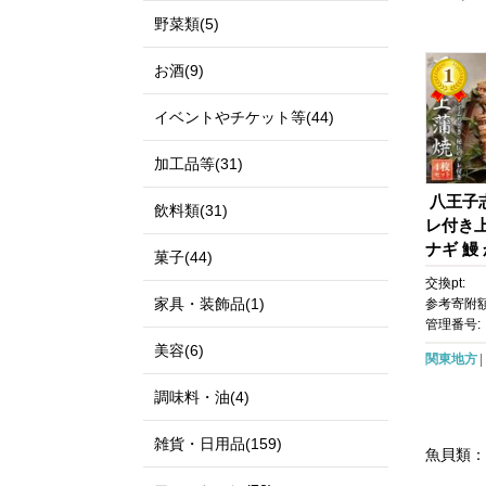
野菜類(5)
お酒(9)
イベントやチケット等(44)
加工品等(31)
八王子
飲料類(31)
レ付き上
ナギ 鰻
菓子(44)
級 和食
交換pt:
無料 東
家具・装飾品(1)
参考寄附額
管理番号:
美容(6)
関東地方
調味料・油(4)
雑貨・日用品(159)
魚貝類：