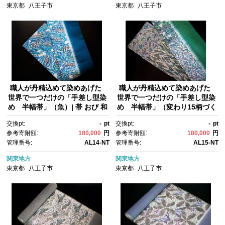
東京都
八王子市
東京都
八王子市
職人が丹精込めて染めあげた
職人が丹精込めて染めあげた
世界で一つだけの「手差し型染
世界で一つだけの「手差し型染
め 半幅帯」（魚）| 帯 おび 和
め 半幅帯」（変わり15柄づく
装 着物 一点物 伝統 送料無
し）| 帯 おび 和装 着物 一点
交換pt:
-
pt
交換pt:
-
pt
料 東京 八王子
物 伝統工芸 送料無料 東京 八王
参考寄附額:
180,000
円
参考寄附額:
180,000
円
子
管理番号:
AL14-NT
管理番号:
AL15-NT
関東地方
関東地方
東京都
八王子市
東京都
八王子市