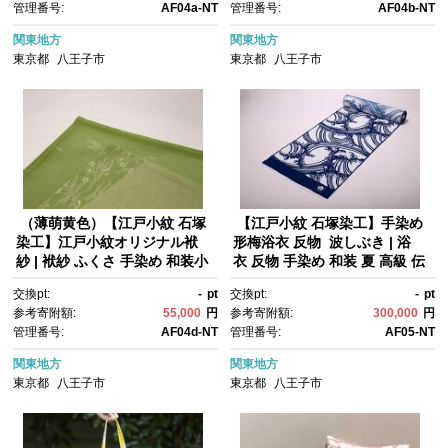
管理番号:
AF04a-NT
管理番号:
AF04b-NT
関東地方
関東地方
東京都
八王子市
東京都
八王子市
（薄萌黄色）【江戸小紋 石塚
【江戸小紋 石塚染工】手染め
染工】江戸小紋オリジナル袱
形梅浴衣 反物 波しぶき | 浴
紗 | 袱紗 ふくさ 手染め 和装小
衣 反物 手染め 和装 夏 高級 伝
物 贈答 冠婚葬祭 高級 伝統 送
統工芸 送料無料 東京 八王子
交換pt:
-
pt
交換pt:
-
pt
料無料 東京 八王子
参考寄附額:
55,000
円
参考寄附額:
300,000
円
管理番号:
AF04d-NT
管理番号:
AF05-NT
関東地方
関東地方
東京都
八王子市
東京都
八王子市