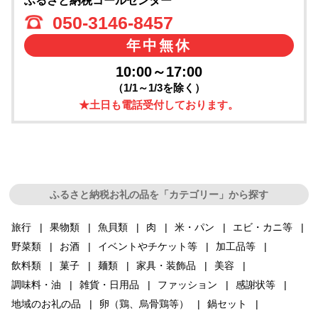
ふるさと納税コールセンター
050-3146-8457
年中無休
10:00～17:00
（1/1～1/3を除く）
★土日も電話受付しております。
ふるさと納税お礼の品を「カテゴリー」から探す
旅行
果物類
魚貝類
肉
米・パン
エビ・カニ等
野菜類
お酒
イベントやチケット等
加工品等
飲料類
菓子
麺類
家具・装飾品
美容
調味料・油
雑貨・日用品
ファッション
感謝状等
地域のお礼の品
卵（鶏、烏骨鶏等）
鍋セット