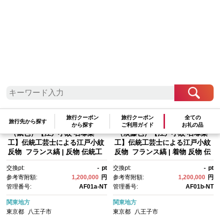
検索結果一覧
1～20件 / 全30件
参考寄附額順
|
新着順
|
人気ランキング順
旅行クーポン
旅行クーポン
全ての
旅行先から探す
から探す
ご利用ガイド
お礼の品
（鼠色）【江戸小紋 石塚染
（淡藤色）【江戸小紋 石塚染
工】伝統工芸士による江戸小紋
工】伝統工芸士による江戸小紋
反物 フランス縞 | 反物 伝統工
反物 フランス縞 | 着物 反物 伝
芸 手染め 和装 着物 高級 送料
統工芸 手染め 和装 高級 送料無
交換pt:
-
pt
交換pt:
-
pt
無料 東京 八王子
料 東京 八王子
参考寄附額:
1,200,000
円
参考寄附額:
1,200,000
円
管理番号:
AF01a-NT
管理番号:
AF01b-NT
関東地方
関東地方
東京都
八王子市
東京都
八王子市