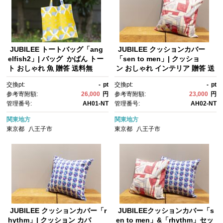
JUBILEE トートバッグ「ang
JUBILEE クッションカバー
elfish2」| バッグ かばん トー
「sen to men」| クッショ
ト おしゃれ 魚 贈答 送料無
ン おしゃれ インテリア 贈答 送
料 東京 八王子
料無料 東京 八王子
交換pt:
-
pt
交換pt:
-
pt
参考寄附額:
26,000
円
参考寄附額:
23,000
円
管理番号:
AH01-NT
管理番号:
AH02-NT
関東地方
関東地方
東京都
八王子市
東京都
八王子市
JUBILEE クッションカバー「r
JUBILEEクッションカバー「s
hythm」| クッション カバ
en to men」&「rhythm」セッ