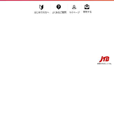
はじめての方へ
よくあるご質問
マイページ
寄附する
ふるぽ JTBのふるさと納税サイト
「ふるさと納税」TOP
お礼の品から探す
ファッション
カバン
トートバッグ
「鞄工房 香」二色トートバッグ 鳥