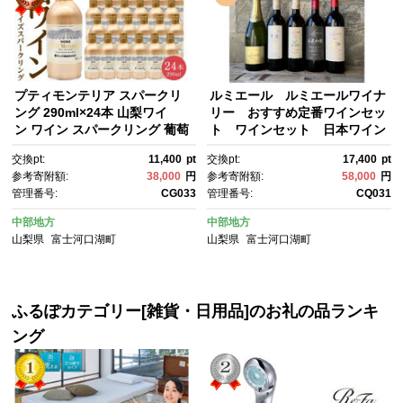
プティモンテリア スパークリ
ルミエール ルミエールワイナ
ング 290ml×24本 山梨ワイ
リー おすすめ定番ワインセッ
ン ワイン スパークリング 葡萄
ト ワインセット 日本ワイン
酒 ホームパーティー アウトド
交換pt:
11,400
pt
交換pt:
17,400
pt
ア キャンプ お家飲み 宅飲み ス
参考寄附額:
38,000
円
参考寄附額:
58,000
円
トック 富士 富士河口湖町 モン
管理番号:
CG033
管理番号:
CQ031
デ酒造
中部地方
中部地方
山梨県
富士河口湖町
山梨県
富士河口湖町
ふるぽカテゴリー[雑貨・日用品]のお礼の品ランキ
ング