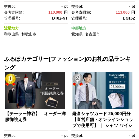
ン 割引券 利用券 金券 チケッ
器具 キッチン用品 VERMICUL
交換pt:
-
pt
交換pt:
-
pt
ト インテリア カーテン オーダ
AR ガス火 ガス IH IH対応 エナ
参考寄附額:
110,000
円
参考寄附額:
113,000
円
ーメイド 窓装飾 人気 おすす
メル加工 高級感 おしゃれ 無水
管理番号:
DT02-NT
管理番号:
BG162
め カーテン生地 遮光 防音 採
調理 煮込み 蒸し 焼き 長持
寸 リビング 寝室 送料無料
ち ギフト プレゼント 人気 おす
近畿地方
中部地方
すめ 送料無料
和歌山県
和歌山市
愛知県
名古屋市
ふるぽカテゴリー[ファッション]のお礼の品ランキ
ング
【テーラー神谷】 オーダー洋
鎌倉シャツカード 25,000円分
服御誂え券
【直営店舗・オンラインショッ
プで使用可】 ｜ シャツ ワイシ
ャツ メンズ オーダー シャツ 人
交換pt:
-
pt
交換pt:
-
pt
気 おすすめ ギフトカード 紳士