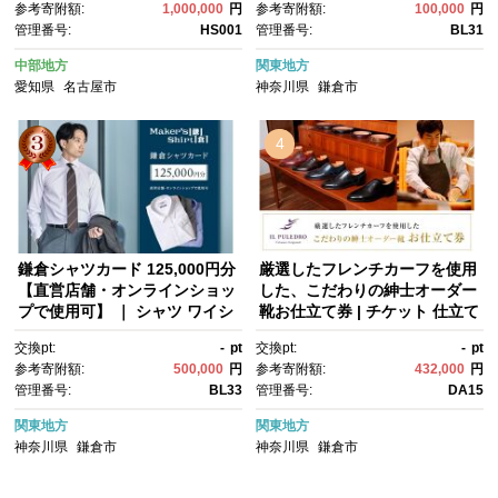
参考寄附額:
1,000,000
円
参考寄附額:
100,000
円
服 レディースシャツ カジュア
管理番号:
HS001
管理番号:
BL31
ルシャツ ビジネスシャツ 贈答
用 送料無料 神奈川 鎌倉
中部地方
関東地方
愛知県
名古屋市
神奈川県
鎌倉市
4
鎌倉シャツカード 125,000円分
厳選したフレンチカーフを使用
【直営店舗・オンラインショッ
した、こだわりの紳士オーダー
プで使用可】 ｜ シャツ ワイシ
靴お仕立て券 | チケット 仕立て
ャツ メンズ オーダー シャツ 人
券 くつ シューズ 革靴 メン
交換pt:
-
pt
交換pt:
-
pt
気 おすすめ ギフトカード 紳士
ズ 紳士靴 ビジネスシューズ オ
参考寄附額:
500,000
円
参考寄附額:
432,000
円
服 レディースシャツ カジュア
ーダーメイド おしゃれ 送料無
管理番号:
BL33
管理番号:
DA15
ルシャツ ビジネスシャツ 贈答
料 神奈川 鎌倉
用 送料無料 神奈川 鎌倉
関東地方
関東地方
神奈川県
鎌倉市
神奈川県
鎌倉市