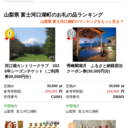
山梨県 富士河口湖町のお礼の品ランキング
山梨県 富士河口湖町のランキングをもっと見る
河口湖カントリークラブ 202
秀峰閣湖月 ふるさと納税宿泊
6年シーズンチケット（ご利用
クーポン券(30,000円分)
券30,000円分）
交換pt:
30,000
pt
交換pt:
30,000
pt
参考寄附額:
100,000
円
参考寄附額:
100,000
円
管理番号:
CU001
管理番号:
DB002
中部地方
中部地方
山梨県
富士河口湖町
山梨県
富士河口湖町
4