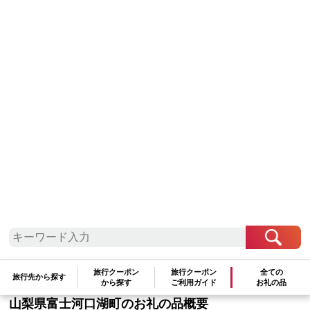
内側ファスナーポケット：幅約１９ｃｍ×高さ１８
ｃｍ
配送方法
管理番号
D614
期間限定
2026年1月16日 ～
発送期日
※通常は受注後２週間前後で発送。受注が集中した
場合は２ヶ月以上お待たせすることがあります
寄附をしてポイントのみ貯める
とても便利なポイント制とは？
お礼の品を受け取らず寄附のみ行う
旅行クーポン
旅行クーポン
全ての
旅行先から探す
から探す
ご利用ガイド
お礼の品
山梨県富士河口湖町のお礼の品概要