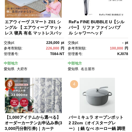
エアウィーヴ スマート Z01 シ
ReFa FINE BUBBLE U【シル
ングル 【 エアウィーブ マット
バー】 リファ ファインバブ
レス 寝具 有名 マットレスパッ
ル シャワーヘッド
ド エアウィーヴ 通気性抜群 エ
交換pt:
226,000
pt
交換pt:
-
pt
アウィーヴ まっとれす 洗え
参考寄附額:
226,000
円
参考寄附額:
100,000
円
る エアウイーヴ エアーウィー
管理番号:
T084-NT
管理番号:
KJ078
ヴ ギフト 三つ折り エアウィー
ブ しんぐ mattress airweav
中部地方
中部地方
e エアウィーブマットレス エア
愛知県
大府市
愛知県
名古屋市
ウィーヴ エアウィーヴ エアウ
ィーヴ エアウィーブ エアウィ
ーブ マットレス 】
4
【1,000アイテムから選べる】
バーミキュラ オーブンポット
オーダーカーテンお申込み券(3
2 22cm（オイスターグレ
3,000円分割引券)｜カーテ
ー） | 鍋 なべ ホーロー鍋 調理