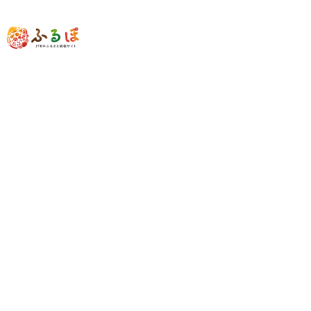
中部地方
山梨県
富士河口湖町
「鞄工房 香」二色トートバッグ 鳥
44,700
149,000
ポイント
(参考寄附額：
円
)と交換可能
数量：
★この自治体は
最少金額
2,000
円
から、
1,000
円単位
での寄附を受
け付けております。
容量
素材：牛革
サイズ：幅約３１ｃｍ、高さ約３６ｃｍ＋取手部２
０ｃｍ、マチ奥行き約５ｃｍ
内側フリーポケット：幅約15ｃｍ×高さ13ｃｍ