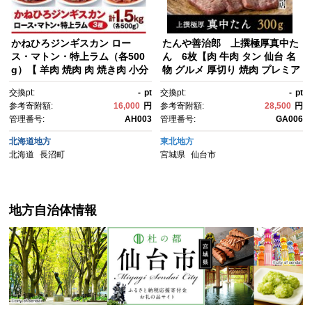
かねひろジンギスカン ロー
たんや善治郎 上撰極厚真中た
ス・マトン・特上ラム（各500
ん 6枚【肉 牛肉 タン 仙台 名
g）【 羊肉 焼肉 肉 焼き肉 小分
物 グルメ 厚切り 焼肉 プレミア
け 焼肉用 焼肉セット ラム ロー
ム バーベキュー ジューシー 柔
交換pt:
-
pt
交換pt:
-
pt
ス お肉 やきにく ラム肉 高評
らかい 食品 人気 ギフト 風味豊
参考寄附額:
16,000
円
参考寄附額:
28,500
円
価 大容量 ランキング おすす
か 旨味 冷凍保存 焼き方簡単 食
管理番号:
AH003
管理番号:
GA006
め 大人気 詰合せ 詰め合わせ タ
べ比べ 高級 贅沢 牛タン に
レ 味付け 小分け 個包装 人
く お肉 BBQ キャンプ アウト
北海道地方
東北地方
気 食べくらべ 長沼町 BBQ バ
ドア 美味しい 仙台牛タン 厚
北海道
長沼町
宮城県
仙台市
ーベキュー 簡単調理 冷凍 北海
切 おすすめ 宮城 冷凍牛タン ぎ
道 キャンプ アウトドア クール
ゅうたん お取り寄せ グルメ 有
便 】
名 牛たん】
地方自治体情報