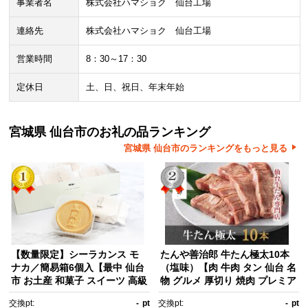
事業者名
株式会社ハマショク 仙台工場
連絡先
株式会社ハマショク 仙台工場
営業時間
8：30～17：30
定休日
土、日、祝日、年末年始
宮城県 仙台市のお礼の品ランキング
宮城県 仙台市のランキングをもっと見る
【数量限定】シーラカンス モ
たんや善治郎 牛たん極太10本
ナカ／簡易箱6個入【最中 仙台
（塩味）【肉 牛肉 タン 仙台 名
市 お土産 和菓子 スイーツ 高級
物 グルメ 厚切り 焼肉 プレミア
菓子 デザート プレミアム 和ス
ム バーベキュー ジューシー 柔
交換pt:
-
pt
交換pt:
-
pt
イーツ ギフト 贈り物】
らかい 食品 人気 ギフト 風味豊