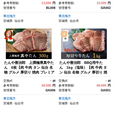
参考寄附額:
13,500
円
参考寄附額:
23,500
円
か 旨味 冷凍保存 焼き方簡単 食
管理番号:
BL008
管理番号:
GA002
べ比べ 高級 贅沢 牛タン に
く お肉 BBQ キャンプ アウト
東北地方
東北地方
ドア 美味しい 仙台牛タン 厚
宮城県
仙台市
宮城県
仙台市
切 おすすめ 宮城 冷凍牛タン ぎ
ゅうたん お取り寄せ グルメ 有
名 牛たん】
4
たんや善治郎 上撰極厚真中た
たんや善治郎 BBQ用牛た
ん 6枚【肉 牛肉 タン 仙台 名
ん 1kg（塩味）【肉 牛肉 タ
物 グルメ 厚切り 焼肉 プレミア
ン 仙台 名物 グルメ 厚切り 焼
ム バーベキュー ジューシー 柔
肉 プレミアム バーベキュー ジ
交換pt:
-
pt
交換pt:
-
pt
らかい 食品 人気 ギフト 風味豊
ューシー 柔らかい 食品 人気 ギ
参考寄附額:
28,500
円
参考寄附額:
60,000
円
か 旨味 冷凍保存 焼き方簡単 食
フト 風味豊か 旨味 冷凍保存 焼
管理番号:
GA006
管理番号:
GA001
べ比べ 高級 贅沢 牛タン に
き方簡単 食べ比べ 高級 贅沢 牛
く お肉 BBQ キャンプ アウト
タン にく お肉 BBQ キャン
東北地方
東北地方
ドア 美味しい 仙台牛タン 厚
プ アウトドア 美味しい 仙台牛
宮城県
仙台市
宮城県
仙台市
切 おすすめ 宮城 冷凍牛タン ぎ
タン 厚切 おすすめ 宮城 冷凍牛
ゅうたん お取り寄せ グルメ 有
タン ぎゅうたん お取り寄せ グ