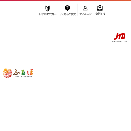
はじめての方へ
よくあるご質問
マイページ
寄附する
ふるぽ JTBのふるさと納税サイト
「ふるさと納税」TOP
お礼の品から探す
肉
牛肉
タン
訳あり 牛タン スライス 200g×５P 【肉 牛肉 タン 仙台 名物 グルメ ス
ライス 焼肉 小分け 個包装 塩だれ 味付け たれ 食品 人気 冷凍 焼くだ
け 薄切り 食べやすい 牛タン にく お肉 バーベキュー BBQ キャンプ ア
ウトドア 仙台牛たん 薄切 おすすめ 宮城 冷凍牛タン 訳アリ ぎゅうた
ん お取り寄せ グルメ ワケアリ 牛たん ギフト 贈答 仙台市】