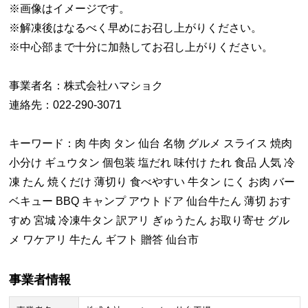
※画像はイメージです。
※解凍後はなるべく早めにお召し上がりください。
※中心部まで十分に加熱してお召し上がりください。
事業者名：株式会社ハマショク
連絡先：022-290-3071
キーワード：肉 牛肉 タン 仙台 名物 グルメ スライス 焼肉
小分け ギュウタン 個包装 塩だれ 味付け たれ 食品 人気 冷
凍 たん 焼くだけ 薄切り 食べやすい 牛タン にく お肉 バー
ベキュー BBQ キャンプ アウトドア 仙台牛たん 薄切 おす
すめ 宮城 冷凍牛タン 訳アリ ぎゅうたん お取り寄せ グル
メ ワケアリ 牛たん ギフト 贈答 仙台市
事業者情報