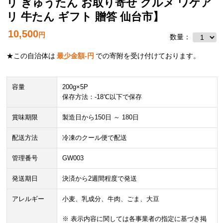
リ ぎゅうたん お取り寄せ グルメ ワケア
リ 牛たん ギフト 贈答 仙台市】
10,500
円
数量：
★この自治体は
最少金額
-
円
での寄附を受け付けております。
容量
200g×5P
保存方法：-18℃以下で保存
賞味期限
製造日から150日 ～ 180日
配送方法
冷凍のクール便で配送
管理番号
GW003
発送期日
決済から2週間程度で発送
アレルギー
小麦、乳成分、牛肉、ごま、大豆
※ 表示内容に関しては各事業者の指定に基づき掲