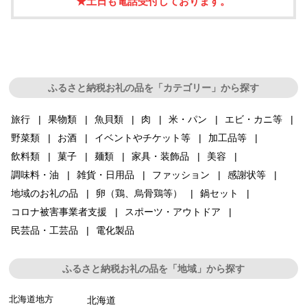
★土日も電話受付しております。
ふるさと納税お礼の品を「カテゴリー」から探す
旅行
果物類
魚貝類
肉
米・パン
エビ・カニ等
野菜類
お酒
イベントやチケット等
加工品等
飲料類
菓子
麺類
家具・装飾品
美容
調味料・油
雑貨・日用品
ファッション
感謝状等
地域のお礼の品
卵（鶏、烏骨鶏等）
鍋セット
コロナ被害事業者支援
スポーツ・アウトドア
民芸品・工芸品
電化製品
ふるさと納税お礼の品を「地域」から探す
北海道地方
北海道