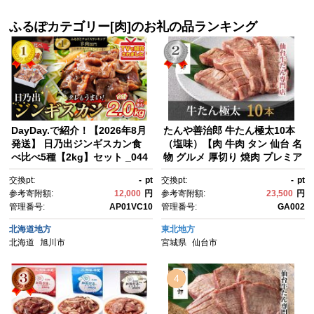
名 牛たん】
ルメ 有名 牛たん 】
ふるぽカテゴリー[肉]のお礼の品ランキング
DayDay.で紹介！【2026年8月
たんや善治郎 牛たん極太10本
発送】 日乃出ジンギスカン食
（塩味）【肉 牛肉 タン 仙台 名
べ比べ5種【2kg】セット _044
物 グルメ 厚切り 焼肉 プレミア
40
ム バーベキュー ジューシー 柔
交換pt:
-
pt
交換pt:
-
pt
らかい 食品 人気 ギフト 風味豊
参考寄附額:
12,000
円
参考寄附額:
23,500
円
か 旨味 冷凍保存 焼き方簡単 食
管理番号:
AP01VC10
管理番号:
GA002
べ比べ 高級 贅沢 牛タン に
く お肉 BBQ キャンプ アウト
北海道地方
東北地方
ドア 美味しい 仙台牛タン 厚
北海道
旭川市
宮城県
仙台市
切 おすすめ 宮城 冷凍牛タン ぎ
ゅうたん お取り寄せ グルメ 有
名 牛たん】
4