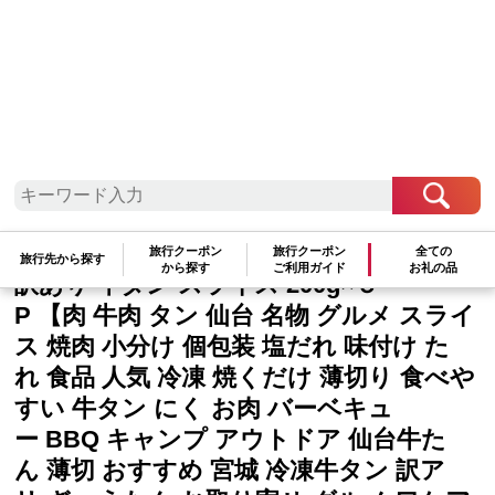
東北地方
宮城県
仙台市
旅行クーポン
旅行クーポン
全ての
旅行先から探す
から探す
ご利用ガイド
お礼の品
訳あり 牛タン スライス 200g×５
P 【肉 牛肉 タン 仙台 名物 グルメ スライ
ス 焼肉 小分け 個包装 塩だれ 味付け た
れ 食品 人気 冷凍 焼くだけ 薄切り 食べや
すい 牛タン にく お肉 バーベキュ
ー BBQ キャンプ アウトドア 仙台牛た
ん 薄切 おすすめ 宮城 冷凍牛タン 訳ア