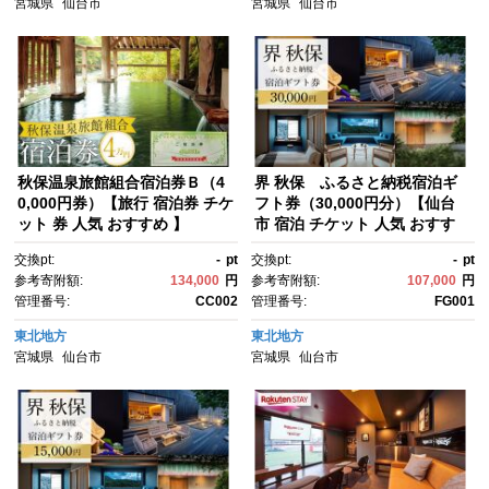
宮城県
仙台市
宮城県
仙台市
年
年
秋保温泉旅館組合宿泊券Ｂ（4
界 秋保 ふるさと納税宿泊ギ
0,000円券）【旅行 宿泊券 チケ
フト券（30,000円分）【仙台
ット 券 人気 おすすめ 】
市 宿泊 チケット 人気 おすす
め 星野リゾート】
交換pt:
-
pt
交換pt:
-
pt
参考寄附額:
134,000
円
参考寄附額:
107,000
円
管理番号:
CC002
管理番号:
FG001
東北地方
東北地方
宮城県
仙台市
宮城県
仙台市