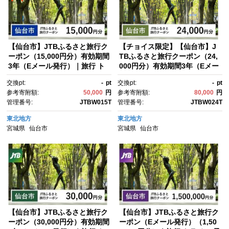
【仙台市】JTBふるさと旅行ク
【チョイス限定】【仙台市】J
ーポン（15,000円分）有効期間
TBふるさと旅行クーポン（24,
3年（Eメール発行）｜旅行 ト
000円分）有効期間3年（Eメー
ラベル 予約 国内旅行 JTB 宿
ル発行）｜旅行 トラベル 予
交換pt:
-
pt
交換pt:
-
pt
泊 観光 体験 旅行券 宿泊券 旅
約 国内旅行 JTB 宿泊 観光 体
参考寄附額:
50,000
円
参考寄附額:
80,000
円
行予約 ホテル 旅館 チケッ
験 旅行券 宿泊券 旅行予約 ホ
管理番号:
JTBW015T
管理番号:
JTBW024T
ト 子供 子連れ カップル 家
テル 旅館 チケット 子供 子連
族 人気 おすすめ 旅行クーポ
れ カップル 家族 人気 おすす
東北地方
東北地方
ン 店頭 オンライン ネット予
め 旅行クーポン 店頭 オンライ
宮城県
仙台市
宮城県
仙台市
約 電話 有効期間3年
ン ネット予約 電話 有効期間3
年
【仙台市】JTBふるさと旅行ク
【仙台市】JTBふるさと旅行ク
ーポン（30,000円分）有効期間
ーポン（Eメール発行）（1,50