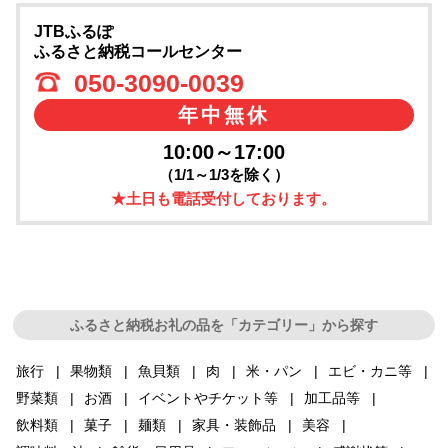
JTBふるぽ
ふるさと納税コールセンター
050-3090-0039
年中無休
10:00～17:00
（1/1～1/3を除く）
★土日も電話受付しております。
ふるさと納税お礼の品を「カテゴリー」から探す
旅行
果物類
魚貝類
肉
米・パン
エビ・カニ等
野菜類
お酒
イベントやチケット等
加工品等
飲料類
菓子
麺類
家具・装飾品
美容