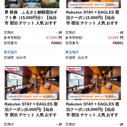
界 秋保 ふるさと納税宿泊ギ
Rakuten STAY × EAGLES 宿
フト券（15,000円分）【仙台
泊クーポン(3,000円)【仙台
市 宿泊 チケット 人気 おすす
市 宿泊 チケット 人気 おすす
め 星野リゾート】
め】
交換pt:
-
pt
交換pt:
-
pt
参考寄附額:
57,000
円
参考寄附額:
12,000
円
管理番号:
FG002
管理番号:
FN001
東北地方
東北地方
宮城県
仙台市
宮城県
仙台市
Rakuten STAY × EAGLES 宿
Rakuten STAY × EAGLES 宿
泊クーポン(6,000円)【仙台
泊クーポン(9,000円)【仙台
市 宿泊 チケット 人気 おすす
市 宿泊 チケット 人気 おすす
め】
め】
交換pt:
-
pt
交換pt:
-
pt