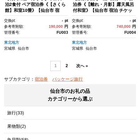
泊2食付 ペア宿泊券《【さくら
泊券《【離れ・月影】露天風呂
館】和室10畳》【仙台市 宿
付和室》【仙台市 宿泊 チケッ
泊 チケット 人気 おすすめ】
ト 人気 おすすめ】
交換pt:
-
pt
交換pt:
-
pt
参考寄附額:
190,000
円
参考寄附額:
740,000
円
管理番号:
FU003
管理番号:
FU004
東北地方
東北地方
宮城県
仙台市
宮城県
仙台市
1
2
次へ »
サブカテゴリ：
宿泊券
パッケージ旅行
仙台市のお礼の品
カテゴリーから選ぶ
旅行(33)
果物類(2)
魚貝類(58)