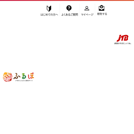
はじめての方へ
よくあるご質問
マイページ
寄附する
ふるぽ JTBのふるさと納税サイト
「ふるさと納税」TOP
仙台市 お礼の品から探す
旅行
”旅行” 宮城県
仙台市
のお礼の品一覧
さらに検索条件を絞り込む
旅行
検索結果一覧
1～20件 / 全33件