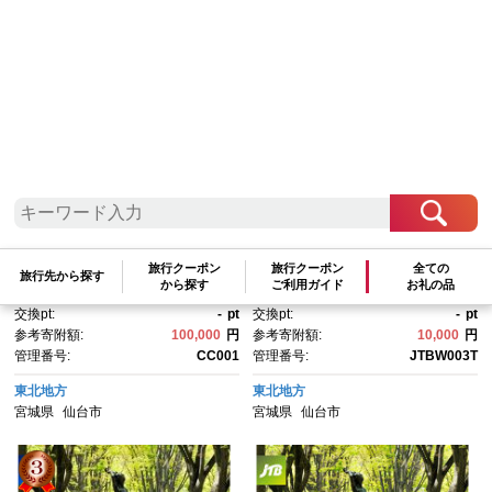
参考寄附額順
|
新着順
|
人気ランキング順
秋保温泉旅館組合宿泊券Ａ（3
【仙台市】JTBふるさと旅行ク
0,000円券）【旅行 宿泊券 チケ
ーポン（3,000円分）有効期間3
旅行クーポン
旅行クーポン
全ての
ット 券 人気 おすすめ 】
年（Eメール発行）｜旅行 トラ
旅行先から探す
から探す
ご利用ガイド
お礼の品
ベル 予約 国内旅行 JTB 宿
交換pt:
-
pt
交換pt:
-
pt
泊 観光 体験 旅行券 宿泊券 旅
参考寄附額:
100,000
円
参考寄附額:
10,000
円
行予約 ホテル 旅館 チケッ
管理番号:
CC001
管理番号:
JTBW003T
ト 子供 子連れ カップル 家
族 人気 おすすめ 旅行クーポ
東北地方
東北地方
ン 店頭 オンライン ネット予
宮城県
仙台市
宮城県
仙台市
約 電話 有効期間3年