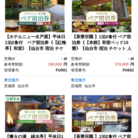
【ホテルニュー水戸屋】平休日
【茶寮宗園 】1泊2食付 ペア宿
1泊2食付 ペア宿泊券《【紅梅
泊券《【本館】和室ベッド15
亭】和室》【仙台市 宿泊 チケ
畳》【仙台市 宿泊 チケット 人
ット 人気 おすすめ】
気 おすすめ】
交換pt:
-
pt
交換pt:
-
pt
参考寄附額:
190,000
円
参考寄附額:
370,000
円
管理番号:
FU001
管理番号:
FU002
東北地方
東北地方
宮城県
仙台市
宮城県
仙台市
【篝火の湯 緑水亭】平休日1
【茶寮宗園 】1泊2食付 ペア宿