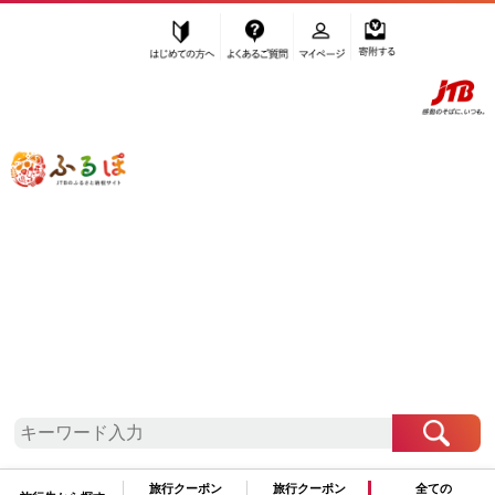
はじめての方へ
よくあるご質問
マイページ
寄附する
ふるぽ JTBのふるさと納税サイト
「ふるさと納税」TOP
仙台市 お礼の品から探す
魚貝類
牡蠣
”牡蠣” 宮城県
仙台市
のお礼の品一覧
さらに検索条件を絞り込む
牡蠣
検索結果一覧
旅行クーポン
旅行クーポン
全ての
1～1件 / 全1件