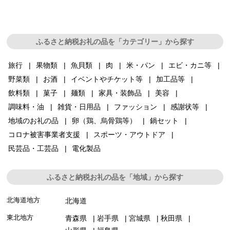
ふるさと納税お礼の品を「カテゴリー」から探す
旅行
果物類
魚貝類
肉
米・パン
エビ・カニ等
野菜類
お酒
イベントやチケット等
加工品等
飲料類
菓子
麺類
家具・装飾品
美容
調味料・油
雑貨・日用品
ファッション
感謝状等
地域のお礼の品
卵（鶏、烏骨鶏等）
鍋セット
コロナ被害事業者支援
スポーツ・アウトドア
民芸品・工芸品
電化製品
ふるさと納税お礼の品を「地域」から探す
北海道地方
北海道
東北地方
青森県
岩手県
宮城県
秋田県