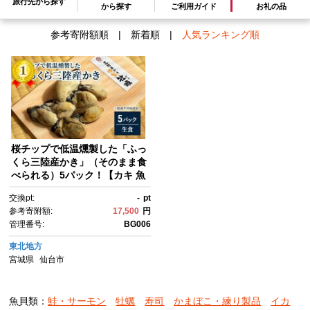
旅行先から探す
から探す
ご利用ガイド
お礼の品
参考寄附額順
|
新着順
|
人気ランキング順
桜チップで低温燻製した「ふっ
くら三陸産かき」（そのまま食
べられる）5パック！【カキ 魚
介類 水産 食品 人気 おすす
交換pt:
-
pt
め 】
参考寄附額:
17,500
円
管理番号:
BG006
東北地方
宮城県
仙台市
魚貝類：
鮭・サーモン
牡蠣
寿司
かまぼこ・練り製品
イカ