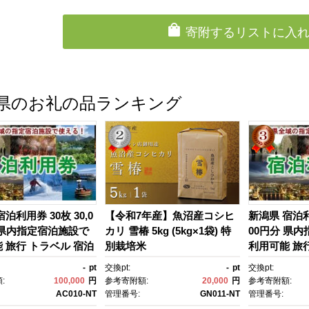
寄附するリストに入
県のお礼の品ランキング
泊利用券 30枚 30,0
【令和7年産】魚沼産コシヒ
新潟県 宿泊利用
 県内指定宿泊施設で
カリ 雪椿 5kg (5kg×1袋) 特
00円分 県
 旅行 トラベル 宿泊
別栽培米
利用可能 旅
行予約 観光 チケッ
予約 旅行予
-
pt
交換pt:
-
pt
交換pt:
旅館 旬 味覚 堪能 家
ト 温泉 旅館
:
100,000
円
参考寄附額:
20,000
円
参考寄附額:
子供連れ ファミリ
族連れ 子供
AC010-NT
管理番号:
GN011-NT
管理番号:
 ペア 2人 国内旅行 新
ー 夫婦 ペア