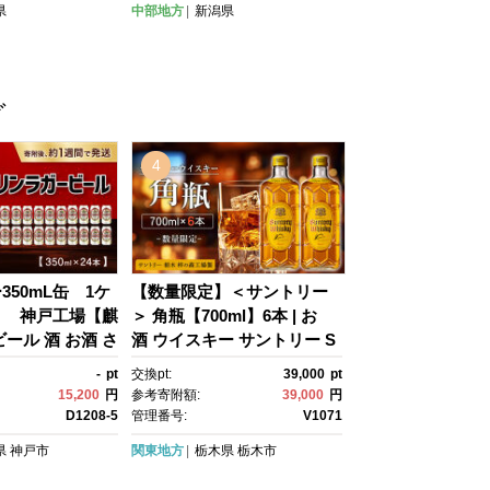
県
中部地方
新潟県
 ふるさと納税 プ
グ
4
350mL缶 1ケ
【数量限定】＜サントリー
） 神戸工場【麒
＞ 角瓶【700ml】6本 | お
缶ビール 酒 お酒 さ
酒 ウイスキー サントリー S
AGER アルコー
UNTORY ハイボール レビュ
-
pt
交換pt:
39,000
pt
せ 人気 おすす
ー 高評価 ロック 水割り さ
15,200
円
参考寄附額:
39,000
円
 BBQ キャン
け 人気 本数選べる おすす
D1208-5
管理番号:
V1071
08-5】
め 栃木 梓の森工場製
県
神戸市
関東地方
栃木県
栃木市