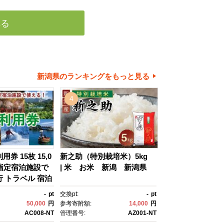
れる
新潟県のランキングをもっと見る
4
券 15枚 15,0
新之助（特別栽培米）5kg
内指定宿泊施設で
| 米 お米 新潟 新潟県
行 トラベル 宿泊
約 観光 チケッ
-
pt
交換pt:
-
pt
 旬 味覚 堪能 家
50,000
円
参考寄附額:
14,000
円
連れ ファミリ
AC008-NT
管理番号:
AZ001-NT
 2人 国内旅行 新