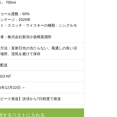
rn」 700ml
コール度数：50%
ンテージ：2025年
ルト・スコッチ・ウイスキーの種類：シングルモ
ト
造者：株式会社新潟小規模蒸溜所
存方法：直射日光の当たらない、風通しの良い涼
い場所、湿気を避けて保存
温配送
23-NT
25年12月22日 ～
スピード発送】決済から7日程度で発送
附するリストに入れる