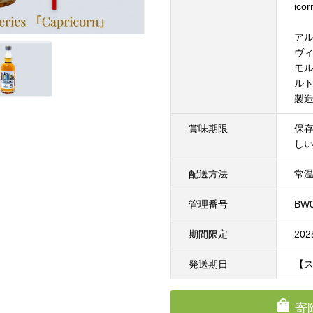
ico
アル
ヴィ
モ
ル
製
賞味期限
保
し
配送方法
常
管理番号
BW0
期間限定
20
発送期日
【
寄