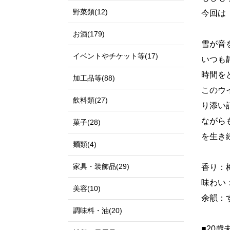
野菜類(12)
今回は「
お酒(179)
雪が音
イベントやチケット等(17)
いつも
時間を
加工品等(88)
このウ
飲料類(27)
り添い
ながら
菓子(28)
を生き
麺類(4)
家具・装飾品(29)
香り：
味わい
美容(10)
余韻：
調味料・油(20)
■20