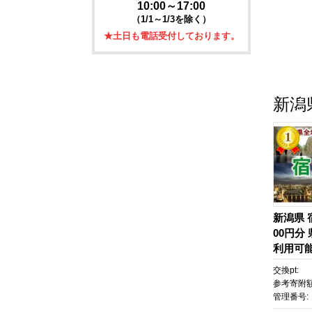
10:00～17:00
（1/1～1/3を除く）
★土日も電話受付しております。
新潟
新潟県 宿
00円分
利用可能
予約 旅
交換pt:
ト 温泉 
参考寄附額
族連れ 
管理番号:
ー 夫婦