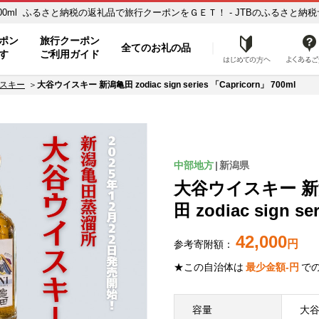
icorn」 700ml ふるさと納税の返礼品で旅行クーポンをＧＥＴ！ - JTBのふるさと納
ポン
旅行クーポン
全てのお礼の品
はじめ
す
ご利用ガイド
スキー
大谷ウイスキー 新潟亀田 zodiac sign series 「Capricorn」 700ml
中部地方
新潟県
大谷ウイスキー 
田 zodiac sign se
42,000
円
参考寄附額：
★この自治体は
最少金額
-
円
で
容量
大谷ウ