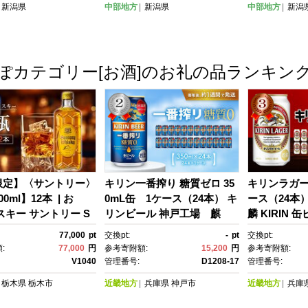
新潟県
中部地方
新潟県
中部地方
新潟
がた ふるさと納税 プ
潟 にいがた
ト
レゼント
ぽカテゴリー[お酒]のお礼の品ランキン
限定】〈サントリー〉
キリン一番搾り 糖質ゼロ 35
キリンラガー
0ml】12本 | お
0mL缶 1ケース（24本） キ
ース（24本
スキー サントリー S
リンビール 神戸工場 麒
麟 KIRIN 
RY ハイボール レビュ
麟 KIRIN 酒 一番絞り D1208
け 詰合せ L
77,000
pt
交換pt:
-
pt
交換pt:
価 ロック 水割り さ
-17
ル お取り寄
:
77,000
円
参考寄附額:
15,200
円
参考寄附額:
 本数選べる おすす
め アウトドア
V1040
管理番号:
D1208-17
管理番号:
 梓の森工場製
プ 兵庫県D12
栃木県
栃木市
近畿地方
兵庫県
神戸市
近畿地方
兵庫