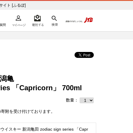
税サイト [ふるぽ]
よくあるご質問
マイページ
寄附するリスト
検索
ての方へ
新潟亀
ries 「Capricorn」 700ml
数量：
の寄附を受け付けております。
イスキー 新潟亀田 zodiac sign series 「Capr