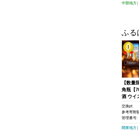
中部地方
潟 にい
レゼン
ふる
【数量
角瓶【70
酒 ウイ
UNTO
交換pt:
ー 高評
参考寄附額
け 人気
管理番号:
め 栃木
関東地方