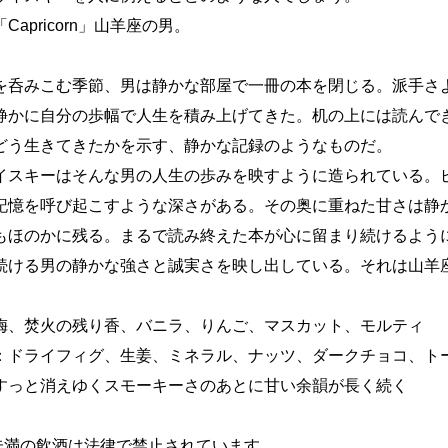
Capricorn」山羊座の男。
を呑みこむ季節、男は静かな部屋で一冊の本を閉じる。派手さ
静かに自分の歩幅で人生を積み上げてきた。机の上には読んで
どう生きてきたかを示す、静かな記録のようなものだ。
イスキーはそんな男の人生の歩みを映すように造られている。
記憶を呼び起こすような深さがある。その奥に重ねた甘さは静
もほのかに残る。まるで読み終えた本が心に留まり続けるよう
続ける男の静かな強さと誠実さを映し出している。それは山羊
梅、焚火の残り香、バニラ、りんご、マスカット、モルティ
：ドライフィグ、生姜、ミネラル、ナッツ、ダークチョコ、ト
すっと消えゆくスモーキーさのあとに甘い余韻が長く続く
歳未満の飲酒は法律で禁止されています。