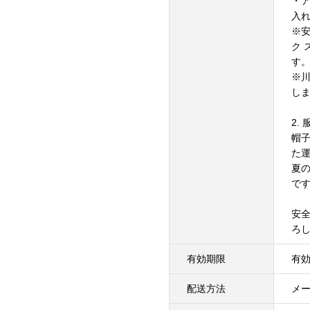
・
入
※
ク
す
※
し
2. 
帽
た
夏
で
安
ろ
有効期限
有
配送方法
メ