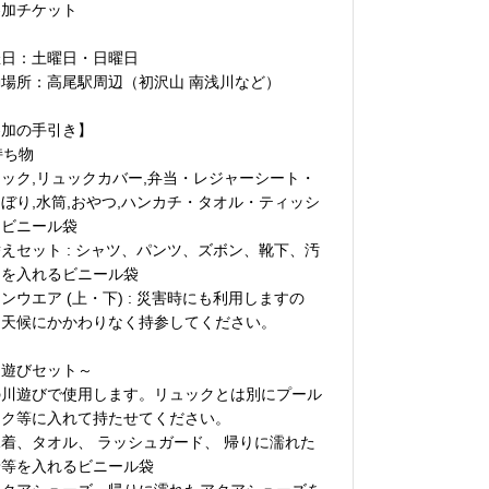
参加チケット
催日：土曜日・日曜日
動場所：高尾駅周辺（初沢山 南浅川など）
参加の手引き】
 持ち物
ック,リュックカバー,弁当・レジャーシート・
ぼり,水筒,おやつ,ハンカチ・タオル・ティッシ
・ビニール袋
えセット : シャツ、パンツ、ズボン、靴下、汚
物を入れるビニール袋
ンウエア (上・下) : 災害時にも利用しますの
、天候にかかわりなく持参してください。
川遊びセット～
の川遊びで使用します。リュックとは別にプール
ック等に入れて持たせてください。
着、タオル、 ラッシュガード、 帰りに濡れた
着等を入れるビニール袋