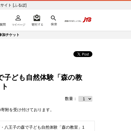
イト [ふるぽ]
よくあるご質問
マイページ
寄附するリスト
検索
ての方へ
参加チケット
で子ども自然体験「森の教
ット
数量：
の寄附を受け付けております。
京・八王子の森で子ども自然体験「森の教室」1