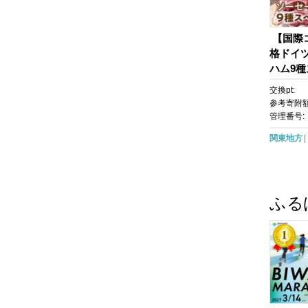
【国際
格ドイ
ハム9
ト | 肉
交換pt:
ツ 美味
参考寄附額
め 送料
管理番号:
関東地方
ふる