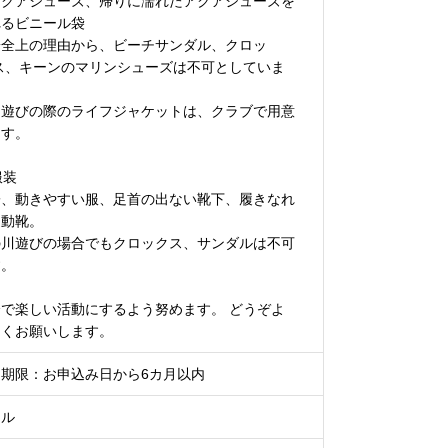
アクアシューズ、帰りに濡れたアクアシューズを
れるビニール袋
安全上の理由から、ビーチサンダル、クロッ
 ス、キーンのマリンシューズは不可としていま
。
川遊びの際のライフジャケットは、クラブで用意
ます。
服装
子、動きやすい服、足首の出ない靴下、履きなれ
運動靴。
の川遊びの場合でもクロックス、サンダルは不可
す。
全で楽しい活動にするよう努めます。 どうぞよ
しくお願いします。
効期限：お申込み日から6カ月以内
ール