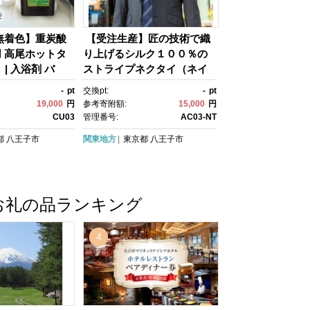
無着色】重炭酸
【受注生産】匠の技術で織
 高尾ホットタ
り上げるシルク１００％の
 | 入浴剤 バ
ストライプネクタイ（ネイ
ラックス 美容 送
ビー）| ネクタイ シルク ス
-
pt
交換pt:
-
pt
 八王子
トライプ 高級 快適 ビジネ
19,000
円
参考寄附額:
15,000
円
ス フォーマル 贈答用 送料無
CU03
管理番号:
AC03-NT
料 東京 八王子
都
八王子市
関東地方
東京都
八王子市
お礼の品ランキング
4