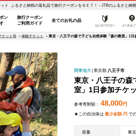
ト ふるさと納税の返礼品で旅行クーポンをＧＥＴ！ - JTBのふるさと納税サ
ポン
旅行クーポン
全てのお礼の品
はじめ
す
ご利用ガイド
チケット等
体験チケット
東京・八王子の森で子ども自然体験「森の教室」1日
関東地方
東京都
八王子市
東京・八王子の森
室」1日参加チケ
48,000
円
参考寄附額：
★この自治体は
最少金額
-
円
で
容量
東