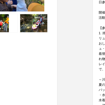
日
開
活
【
1.
リュ
おし
ュ
着替
れ
レイ
で
～
夏
バ
・水
水