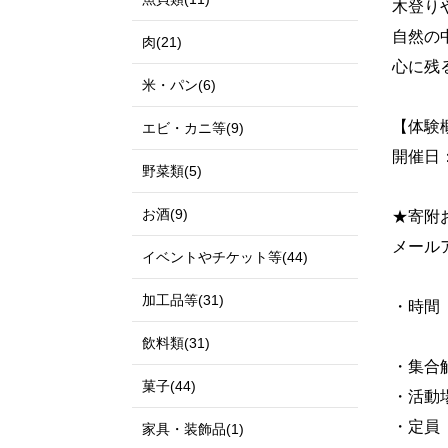
木登り
自然の
肉(21)
心に残
米・パン(6)
【体験
エビ・カニ等(9)
開催日
野菜類(5)
お酒(9)
★寄附
メールアド
イベントやチケット等(44)
加工品等(31)
・時
午後
飲料類(31)
・集合
菓子(44)
・活動
・定
家具・装飾品(1)