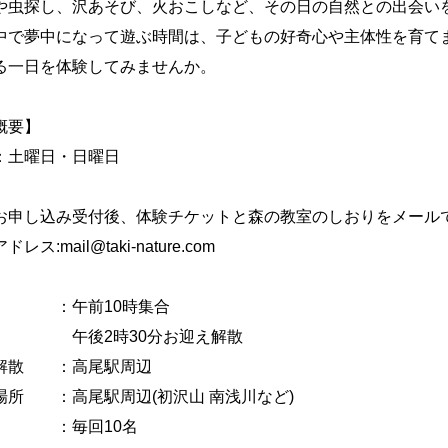
や虫探し、沢あそび、火おこしなど、その日の自然との出会い
中で夢中になって遊ぶ時間は、子どもの好奇心や主体性を育て
る一日を体験してみませんか。
概要】
：土曜日・日曜日
お申し込み受付後、体験チケットと森の教室のしおりをメール
レス:mail@taki-nature.com
間 ：午前10時集合
2時30分お迎え解散
解散 ：高尾駅周辺
場所 ：高尾駅周辺(初沢山 南浅川など)
員 ：毎回10名