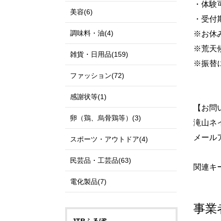
・体験
美容(6)
・受付
調味料・油(4)
※お休
※荒天
雑貨・日用品(159)
※振替
ファッション(72)
必ず
感謝状等(1)
【お問
卵（鶏、烏骨鶏等）(3)
滝山ネ
メールアド
スポーツ・アウトドア(4)
民芸品・工芸品(63)
関連キー
電化製品(7)
事業