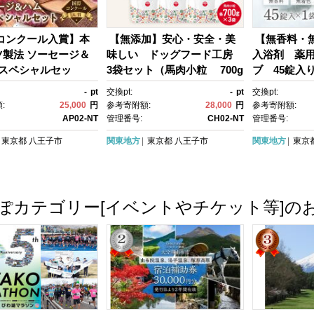
コンクール入賞】本
【無添加】安心・安全・美
【無香料・
ツ製法 ソーセージ＆
味しい ドッグフード工房
入浴剤 薬用
種スペシャルセッ
3袋セット（馬肉小粒 700g
ブ 45錠入り
 ソーセージ ハム ドイ
×3）| ドッグフード 馬肉 小
ス お風呂 リ
-
pt
交換pt:
-
pt
交換pt:
しい ギフト おすす
粒 安心 安全 おいしい ペット
料無料 東京
:
25,000
円
参考寄附額:
28,000
円
参考寄附額:
無料 東京 八王子
フード 送料無料 東京 八王子
AP02-NT
管理番号:
CH02-NT
管理番号:
東京都
八王子市
関東地方
東京都
八王子市
関東地方
東京
ぽカテゴリー[イベントやチケット等]の