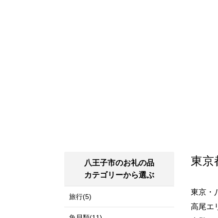
東京
八王子市のお礼の品
カテゴリーから選ぶ
東京・
旅行(5)
高尾エ
魚貝類(11)