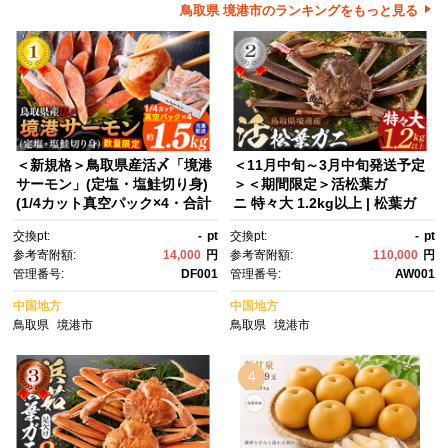
鳥取県 境港市のランキングをもっと見る
＜新規格＞鳥取県産活〆「境港
＜11月中旬～3月中旬発送予定
サーモン」(定塩・塩鮭切り身)
＞＜期間限定＞活松葉ガ
(1/4カット真空パック×4・合計
ニ 特々大 1.2kg以上 | 松葉ガ
約1.5kg)【鳥取県 境港市】
ニ 松葉がに 活蟹 活ガニ 活か
交換pt:
-
pt
交換pt:
-
pt
に ズワイガニ ずわいがに 蟹 か
参考寄附額:
14,000
円
参考寄附額:
110,000
円
に カニ 特々大 特大 大型 カニ
管理番号:
DF001
管理番号:
AW001
姿 丸ごと 生 新鮮 海鮮 魚介 魚
介類 高級食材 贅沢食材 産地直
中国地方
中国地方
送 カニ刺し 刺身 カニ鍋 味
鳥取県
境港市
鳥取県
境港市
噌 冬限定 期間限定 冷蔵 お取り
寄せ グルメ 人気 おすすめ ギフ
ト 贈り物 国産 境港産 鳥取
4
県 境港市