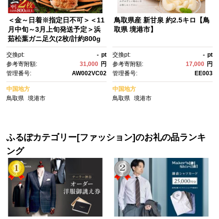
＜金～日着※指定日不可＞＜11
鳥取県産 新甘泉 約2.5キロ【鳥
月中旬～3月上旬発送予定＞浜
取県 境港市】
茹松葉ガニ足欠(2枚/計約800g
以上) | 松葉ガニ 松葉がに ズワ
交換pt:
-
pt
交換pt:
-
pt
イガニ ずわいがに 蟹 かに カ
参考寄附額:
31,000
円
参考寄附額:
17,000
円
ニ ボイル ボイル済み 茹で 浜茹
管理番号:
AW002VC02
管理番号:
EE003
で カニ姿 丸ごと 足欠 足折
れ 訳あり 家庭用 食べやすい 海
中国地方
中国地方
鮮 魚介 魚介類 カニ味噌 濃
鳥取県
境港市
鳥取県
境港市
厚 旨味 冬限定 期間限定 冷
蔵 冷凍 お取り寄せ グルメ 人
気 おすすめ 国産 境港産 鳥取
県 境港市
ふるぽカテゴリー[ファッション]のお礼の品ランキ
ング