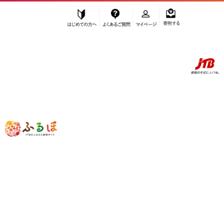
はじめての方へ
よくあるご質問
マイページ
寄附する
ふるぽ JTBのふるさと納税サイト
「ふるさと納税」TOP
お礼の品から探す
ファッション
靴・スリッパ・下駄
靴
＜ペダラ＞レディーススニーカー 1212A198(ホワイト×リッチゴールド
(フィルム加工)×23.5cm) 【鳥取県 境港市】