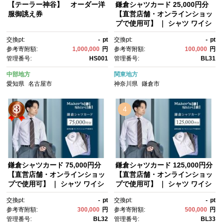
【テーラー神谷】 オーダー洋
鎌倉シャツカード 25,000円分
服御誂え券
【直営店舗・オンラインショッ
プで使用可】 ｜ シャツ ワイシ
ャツ メンズ オーダー シャツ 人
交換pt:
-
pt
交換pt:
-
pt
気 おすすめ ギフトカード 紳士
参考寄附額:
1,000,000
円
参考寄附額:
100,000
円
服 レディースシャツ カジュア
管理番号:
HS001
管理番号:
BL31
ルシャツ ビジネスシャツ 贈答
用 送料無料 神奈川 鎌倉
中部地方
関東地方
愛知県
名古屋市
神奈川県
鎌倉市
4
鎌倉シャツカード 75,000円分
鎌倉シャツカード 125,000円分
【直営店舗・オンラインショッ
【直営店舗・オンラインショッ
プで使用可】 ｜ シャツ ワイシ
プで使用可】 ｜ シャツ ワイシ
ャツ メンズ オーダー シャツ 人
ャツ メンズ オーダー シャツ 人
交換pt:
-
pt
交換pt:
-
pt
気 おすすめ ギフトカード 紳士
気 おすすめ ギフトカード 紳士
参考寄附額:
300,000
円
参考寄附額:
500,000
円
服 レディースシャツ カジュア
服 レディースシャツ カジュア
管理番号:
BL32
管理番号:
BL33
ルシャツ ビジネスシャツ 贈答
ルシャツ ビジネスシャツ 贈答