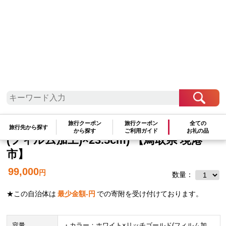
中国地方
鳥取県
境港市
＜ペダラ＞レディーススニーカ
ー 1212A198(ホワイト×リッチゴールド
旅行クーポン
旅行クーポン
全ての
旅行先から探す
から探す
ご利用ガイド
お礼の品
(フィルム加工)×23.5cm) 【鳥取県 境港
市】
99,000
円
数量：
★この自治体は
最少金額
-
円
での寄附を受け付けております。
容量
・カラー：ホワイト×リッチゴールド(フィルム加