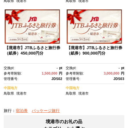
鳥取県
境港市
鳥取県
境港市
【境港市】JTBふるさと旅行券
【境港市】JTBふるさと旅行券
（紙券）450,000円分
（紙券）900,000円分
交換pt:
-
pt
交換pt:
-
pt
参考寄附額:
1,500,000
円
参考寄附額:
3,000,000
円
管理番号:
JDS02
管理番号:
JDS03
中国地方
中国地方
鳥取県
境港市
鳥取県
境港市
旅行：
宿泊券
パッケージ旅行
境港市のお礼の品