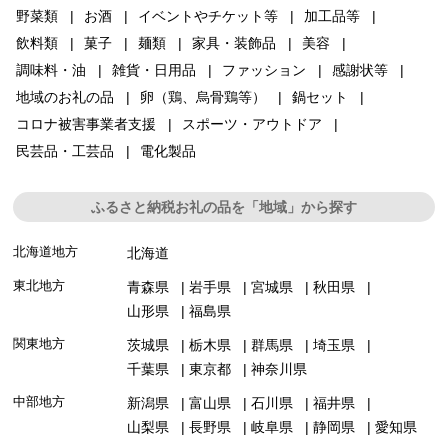
野菜類
お酒
イベントやチケット等
加工品等
飲料類
菓子
麺類
家具・装飾品
美容
調味料・油
雑貨・日用品
ファッション
感謝状等
地域のお礼の品
卵（鶏、烏骨鶏等）
鍋セット
コロナ被害事業者支援
スポーツ・アウトドア
民芸品・工芸品
電化製品
ふるさと納税お礼の品を「地域」から探す
北海道地方
北海道
東北地方
青森県
岩手県
宮城県
秋田県
山形県
福島県
関東地方
茨城県
栃木県
群馬県
埼玉県
千葉県
東京都
神奈川県
中部地方
新潟県
富山県
石川県
福井県
山梨県
長野県
岐阜県
静岡県
愛知県