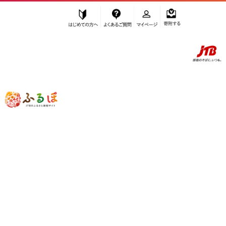
はじめての方へ
よくあるご質問
マイページ
寄附する
ふるぽ JTBのふるさと納税サイト
「ふるさと納税」TOP
境港市 お礼の品から探す
旅行
宿泊券
”宿泊券” 鳥取県
境港市
のお礼の品一覧
さらに検索条件を絞り込む
宿泊券
検索結果一覧
1～10件 / 全10件