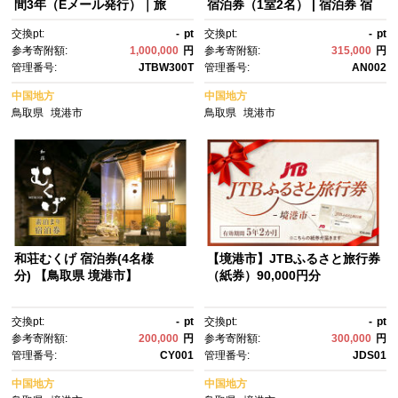
間3年（Eメール発行）｜旅
宿泊券（1室2名） | 宿泊券 宿
行 トラベル 予約 国内旅行 JT
泊チケット 旅行券 ペア宿泊
交換pt:
-
pt
交換pt:
-
pt
B 宿泊 観光 体験 旅行券 宿泊
券 温泉宿 旅館 宿泊プラン 旅
参考寄附額:
1,000,000
円
参考寄附額:
315,000
円
券 旅行予約 温泉 ホテル 旅
行 観光 ペア お二人様 カップ
管理番号:
JTBW300T
管理番号:
AN002
館 チケット 子供 子連れ カップ
ル 夫婦 贅沢旅行 記念日 ご褒美
ル 家族 人気 おすすめ 旅行クー
旅行 温泉 リゾート 癒し 非日
中国地方
中国地方
ポン 店頭 オンライン ネット予
常 旅行体験 国内旅行 鳥取旅
鳥取県
境港市
鳥取県
境港市
約 電話 有効期間3年
行 境港 ふるさと納税 体験ギフ
ト 贈り物 人気 おすすめ 鳥取
県 境港市
和荘むくげ 宿泊券(4名様
【境港市】JTBふるさと旅行券
分) 【鳥取県 境港市】
（紙券）90,000円分
交換pt:
-
pt
交換pt:
-
pt
参考寄附額:
200,000
円
参考寄附額:
300,000
円
管理番号:
CY001
管理番号:
JDS01
中国地方
中国地方