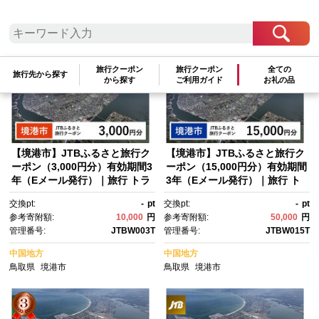
参考寄附額順
|
新着順
|
人気ランキング順
旅行クーポン
旅行クーポン
全ての
旅行先から探す
から探す
ご利用ガイド
お礼の品
【境港市】JTBふるさと旅行ク
【境港市】JTBふるさと旅行ク
ーポン（3,000円分）有効期間3
ーポン（15,000円分）有効期間
年（Eメール発行）｜旅行 トラ
3年（Eメール発行）｜旅行 ト
ベル 予約 国内旅行 JTB 宿
ラベル 予約 国内旅行 JTB 宿
交換pt:
-
pt
交換pt:
-
pt
泊 観光 体験 旅行券 宿泊券 旅
泊 観光 体験 旅行券 宿泊券 旅
参考寄附額:
10,000
円
参考寄附額:
50,000
円
行予約 温泉 ホテル 旅館 チケッ
行予約 温泉 ホテル 旅館 チケッ
管理番号:
JTBW003T
管理番号:
JTBW015T
ト 子供 子連れ カップル 家
ト 子供 子連れ カップル 家
族 人気 おすすめ 旅行クーポ
族 人気 おすすめ 旅行クーポ
中国地方
中国地方
ン 店頭 オンライン ネット予
ン 店頭 オンライン ネット予
鳥取県
境港市
鳥取県
境港市
約 電話 有効期間3年
約 電話 有効期間3年