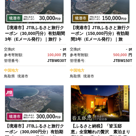
【境港市】JTBふるさと旅行ク
【境港市】JTBふるさと旅行ク
ーポン（30,000円分）有効期間
ーポン（150,000円分）有効期
3年（Eメール発行）｜旅行 ト
間3年（Eメール発行）｜旅
ラベル 予約 国内旅行 JTB 宿
行 トラベル 予約 国内旅行 JT
交換pt:
-
pt
交換pt:
-
pt
泊 観光 体験 旅行券 宿泊券 旅
B 宿泊 観光 体験 旅行券 宿泊
参考寄附額:
100,000
円
参考寄附額:
500,000
円
行予約 温泉 ホテル 旅館 チケッ
券 旅行予約 温泉 ホテル 旅
管理番号:
JTBW030T
管理番号:
JTBW150T
ト 子供 子連れ カップル 家
館 チケット 子供 子連れ カップ
族 人気 おすすめ 旅行クーポ
ル 家族 人気 おすすめ 旅行クー
中国地方
中国地方
ン 店頭 オンライン ネット予
ポン 店頭 オンライン ネット予
鳥取県
境港市
鳥取県
境港市
約 電話 有効期間3年
約 電話 有効期間3年
【境港市】JTBふるさと旅行ク
【ふるさと納税】「皆玉邸
ーポン（300,000円分）有効期
恵」全室離れの贅沢 素泊まり