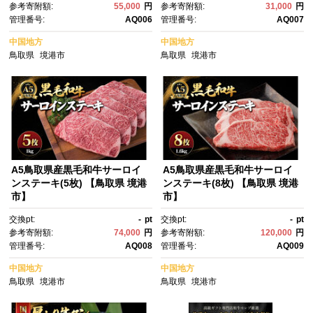
参考寄附額:
55,000
円
参考寄附額:
31,000
円
管理番号:
AQ006
管理番号:
AQ007
中国地方
中国地方
鳥取県
境港市
鳥取県
境港市
A5鳥取県産黒毛和牛サーロイ
A5鳥取県産黒毛和牛サーロイ
ンステーキ(5枚) 【鳥取県 境港
ンステーキ(8枚) 【鳥取県 境港
市】
市】
交換pt:
-
pt
交換pt:
-
pt
参考寄附額:
74,000
円
参考寄附額:
120,000
円
管理番号:
AQ008
管理番号:
AQ009
中国地方
中国地方
鳥取県
境港市
鳥取県
境港市