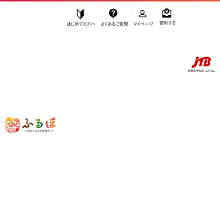
はじめての方へ
よくあるご質問
マイページ
寄附する
ふるぽ JTBのふるさと納税サイト
「ふるさと納税」TOP
境港市 お礼の品から探す
肉
牛肉
”牛肉” 鳥取県
境港市
のお礼の品一覧
さらに検索条件を絞り込む
牛肉
検索結果一覧
1～20件 / 全33件