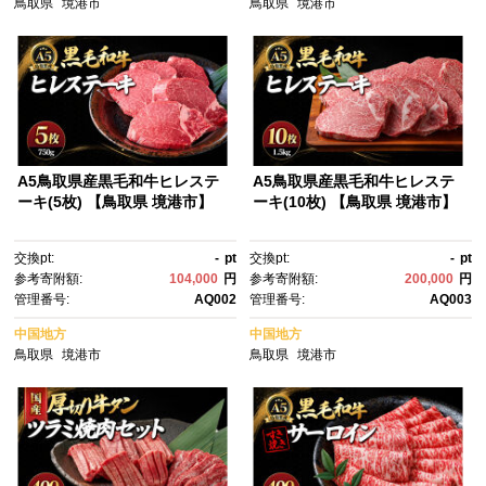
鳥取県
境港市
鳥取県
境港市
A5鳥取県産黒毛和牛ヒレステ
A5鳥取県産黒毛和牛ヒレステ
ーキ(5枚) 【鳥取県 境港市】
ーキ(10枚) 【鳥取県 境港市】
交換pt:
-
pt
交換pt:
-
pt
参考寄附額:
104,000
円
参考寄附額:
200,000
円
管理番号:
AQ002
管理番号:
AQ003
中国地方
中国地方
鳥取県
境港市
鳥取県
境港市