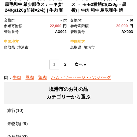
黒毛和牛 希少部位ステーキ(計
ス ・ モモ2種焼肉(220g・黒
240g/120g前後×2枚) | 牛肉 和
折) | 牛肉 和牛 鳥取和牛 焼
牛 黒毛和牛 鳥取和牛 ステー
肉 焼肉用 ロース モモ 食べ比
交換pt:
-
pt
交換pt:
-
pt
キ 希少部位 ステーキ肉 高級
べ セット 詰め合わせ 2種焼
参考寄附額:
22,000
円
参考寄附額:
20,000
円
肉 ごちそう 贅沢食材 記念日 デ
肉 カット済み 家庭用 BBQ バ
管理番号:
AX002
管理番号:
AX003
ィナー 家庭用 冷凍 保存 ギフ
ーベキュー ごちそう 冷凍 保
ト 贈答用 プレゼント お取り寄
存 ギフト 贈答用 プレゼント お
中国地方
中国地方
せ グルメ 人気 おすすめ 鳥取
取り寄せ グルメ 人気 おすす
鳥取県
境港市
鳥取県
境港市
県 境港市
め 鳥取県 境港市
1
2
次へ »
肉：
牛肉
豚肉
鶏肉
ハム・ソーセージ・ハンバーグ
境港市のお礼の品
カテゴリーから選ぶ
旅行(10)
果物類(29)
魚貝類(92)