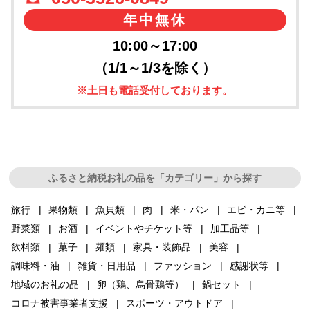
年中無休
10:00～17:00
（1/1～1/3を除く）
※土日も電話受付しております。
ふるさと納税お礼の品を「カテゴリー」から探す
旅行
果物類
魚貝類
肉
米・パン
エビ・カニ等
野菜類
お酒
イベントやチケット等
加工品等
飲料類
菓子
麺類
家具・装飾品
美容
調味料・油
雑貨・日用品
ファッション
感謝状等
地域のお礼の品
卵（鶏、烏骨鶏等）
鍋セット
コロナ被害事業者支援
スポーツ・アウトドア