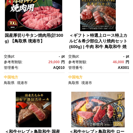
国産厚切り牛タン焼肉用(計300
＜ギフト＞特選上ロース特上カ
g) 【鳥取県 境港市】
ルビ＆希少部位入り焼肉セット
(600g) | 牛肉 和牛 鳥取和牛 焼
肉 焼肉セット ロース カルビ 特
交換pt:
-
pt
交換pt:
-
pt
上カルビ 上ロース 希少部位 詰
参考寄附額:
29,000
円
参考寄附額:
46,000
円
め合わせ セット 食べ比べ 高級
管理番号:
AQ010
管理番号:
AX001
肉 ごちそう 贅沢食材 BBQ バ
ーベキュー 家庭用 ギフト 贈答
中国地方
中国地方
用 プレゼント 冷凍 保存 お取り
鳥取県
境港市
鳥取県
境港市
寄せ グルメ 人気 おすすめ 鳥取
県 境港市
＜和牛セレブ＞鳥取和牛 国産
＜和牛セレブ＞鳥取和牛 ロー