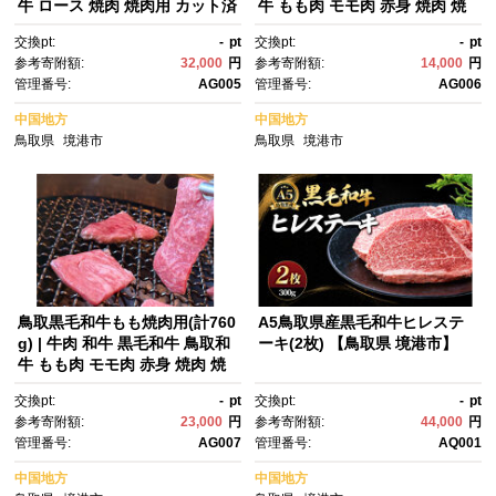
牛 ロース 焼肉 焼肉用 カット済
牛 もも肉 モモ肉 赤身 焼肉 焼
み 霜降り 柔らかい 脂のり ジュ
肉用 カット済み ヘルシー あっ
交換pt:
-
pt
交換pt:
-
pt
ーシー 旨味 焼くだけ 簡単調
さり 旨味 食べやすい BBQ バ
参考寄附額:
32,000
円
参考寄附額:
14,000
円
理 BBQ バーベキュー おか
ーベキュー おかず 家庭用 冷
管理番号:
AG005
管理番号:
AG006
ず ごちそう 家庭用 冷凍 保
凍 保存 お取り寄せ グルメ 人
存 お取り寄せ グルメ 人気 おす
気 おすすめ 国産 鳥取県 境港市
中国地方
中国地方
すめ ギフト 贈り物 国産 鳥取
鳥取県
境港市
鳥取県
境港市
県 境港市
鳥取黒毛和牛もも焼肉用(計760
A5鳥取県産黒毛和牛ヒレステ
g) | 牛肉 和牛 黒毛和牛 鳥取和
ーキ(2枚) 【鳥取県 境港市】
牛 もも肉 モモ肉 赤身 焼肉 焼
肉用 カット済み 大容量 たっぷ
交換pt:
-
pt
交換pt:
-
pt
り 食べ応え ヘルシー あっさ
参考寄附額:
23,000
円
参考寄附額:
44,000
円
り 旨味 BBQ バーベキュー お
管理番号:
AG007
管理番号:
AQ001
かず 家庭用 冷凍 保存 まとめ買
い お取り寄せ グルメ 人気 おす
中国地方
中国地方
すめ 国産 鳥取県 境港市