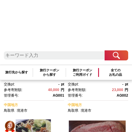
参考寄附額順
|
新着順
|
人気ランキング順
鳥取黒毛和牛サーロインステー
鳥取黒毛和牛ももすき焼き用(5
キ(計3枚) | 牛肉 和牛 黒毛和
00g) | 牛肉 和牛 黒毛和牛 鳥取
旅行クーポン
旅行クーポン
全ての
旅行先から探す
牛 鳥取和牛 サーロイン ステー
和牛 もも肉 モモ肉 赤身 すき焼
から探す
ご利用ガイド
お礼の品
キ ステーキ肉 高級部位 厚切
き用 薄切り スライス ヘルシ
交換pt:
-
pt
交換pt:
-
pt
り 柔らかい ジューシー 脂の
ー あっさり 旨味 鍋料理 すき焼
参考寄附額:
40,000
円
参考寄附額:
23,000
円
り 旨味 贅沢 赤身 霜降り 焼肉
き 鍋 おかず 家庭用 食卓 煮
管理番号:
AG001
管理番号:
AG002
用 焼くだけ 簡単調理 主菜 ごち
物 しゃぶしゃぶ 冷凍 保存 お取
そう ディナー 記念日 家庭用 冷
り寄せ グルメ 人気 おすすめ 国
中国地方
中国地方
凍 保存 セット ギフト 贈り
産 鳥取県 境港市
鳥取県
境港市
鳥取県
境港市
物 お取り寄せ グルメ 人気 おす
すめ 国産 鳥取県 境港市