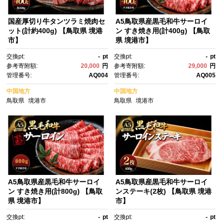
国産厚切り牛タンツラミ焼肉セ
A5鳥取県産黒毛和牛サーロイ
ット(計約400g) 【鳥取県 境港
ン すき焼き用(計400g) 【鳥取
市】
県 境港市】
交換pt:
-
pt
交換pt:
-
pt
参考寄附額:
20,000
円
参考寄附額:
29,000
円
管理番号:
AQ004
管理番号:
AQ005
中国地方
中国地方
鳥取県
境港市
鳥取県
境港市
A5鳥取県産黒毛和牛サーロイ
A5鳥取県産黒毛和牛サーロイ
ン すき焼き用(計800g) 【鳥取
ンステーキ(2枚) 【鳥取県 境港
県 境港市】
市】
交換pt:
-
pt
交換pt:
-
pt