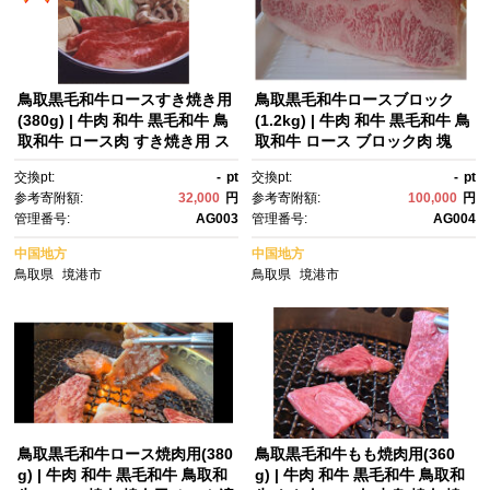
鳥取黒毛和牛ロースすき焼き用
鳥取黒毛和牛ロースブロック
(380g) | 牛肉 和牛 黒毛和牛 鳥
(1.2kg) | 牛肉 和牛 黒毛和牛 鳥
取和牛 ロース肉 すき焼き用 ス
取和牛 ロース ブロック肉 塊
ライス 薄切り 霜降り 柔らか
肉 かたまり 肉 厚切り カット自
交換pt:
-
pt
交換pt:
-
pt
い 脂のり 濃厚 旨味 鍋料理 す
由 ローストビーフ ステーキ 焼
参考寄附額:
32,000
円
参考寄附額:
100,000
円
き焼き 鍋 ごちそう 家庭用 食
肉 バーベキュー BBQ 調理
管理番号:
AG003
管理番号:
AG004
卓 贅沢食材 冷凍 保存 お取り寄
用 業務用 大容量 たっぷり 食べ
せ グルメ 人気 おすすめ ギフ
応え 冷凍 保存 贅沢食材 家庭
中国地方
中国地方
ト 贈り物 国産 鳥取県 境港市
用 お取り寄せ グルメ 人気 おす
鳥取県
境港市
鳥取県
境港市
すめ 国産 鳥取県 境港市
鳥取黒毛和牛ロース焼肉用(380
鳥取黒毛和牛もも焼肉用(360
g) | 牛肉 和牛 黒毛和牛 鳥取和
g) | 牛肉 和牛 黒毛和牛 鳥取和