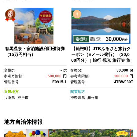
約 電話 有効期間3年
4
有馬温泉・宿泊施設利用優待券
【箱根町】JTBふるさと旅行ク
（15万円相当）
ーポン（Eメール発行）（30,0
00円分） | 旅行 観光 旅行券 旅
行クーポン クーポン 箱根町ふ
交換pt:
-
pt
交換pt:
30,000
pt
るさと納税 神奈川県ふるさと
参考寄附額:
500,000
円
参考寄附額:
100,000
円
納税 神奈川県 箱根町
管理番号:
E0915-1
管理番号:
JTBW030T
近畿地方
関東地方
兵庫県
神戸市
神奈川県
箱根町
地方自治体情報