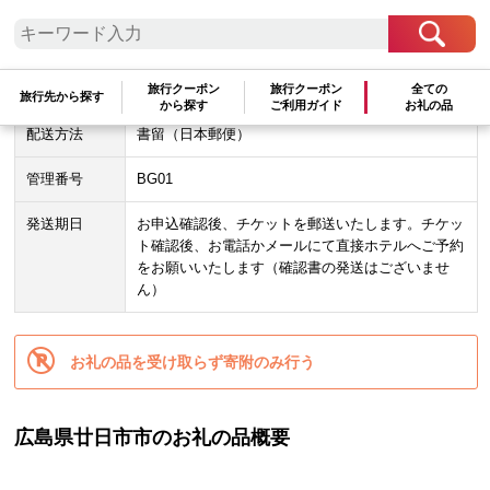
容量
１泊２食 ツインルーム（海側洋室）
大人２名様１室利用
有効期限
有効期限：チケット発行日から１年以内
旅行クーポン
旅行クーポン
全ての
旅行先から探す
から探す
ご利用ガイド
お礼の品
配送方法
書留（日本郵便）
管理番号
BG01
発送期日
お申込確認後、チケットを郵送いたします。チケッ
ト確認後、お電話かメールにて直接ホテルへご予約
をお願いいたします（確認書の発送はございませ
ん）
お礼の品を受け取らず寄附のみ行う
広島県廿日市市のお礼の品概要