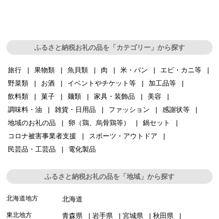
ふるさと納税お礼の品を「カテゴリー」から探す
旅行
果物類
魚貝類
肉
米・パン
エビ・カニ等
野菜類
お酒
イベントやチケット等
加工品等
飲料類
菓子
麺類
家具・装飾品
美容
調味料・油
雑貨・日用品
ファッション
感謝状等
地域のお礼の品
卵（鶏、烏骨鶏等）
鍋セット
コロナ被害事業者支援
スポーツ・アウトドア
民芸品・工芸品
電化製品
ふるさと納税お礼の品を「地域」から探す
北海道地方
北海道
東北地方
青森県
岩手県
宮城県
秋田県