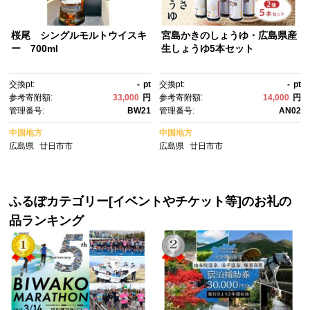
桜尾 シングルモルトウイスキ
宮島かきのしょうゆ・広島県産
ー 700ml
生しょうゆ5本セット
交換pt:
-
pt
交換pt:
-
pt
参考寄附額:
33,000
円
参考寄附額:
14,000
円
管理番号:
BW21
管理番号:
AN02
中国地方
中国地方
広島県
廿日市市
広島県
廿日市市
ふるぽカテゴリー[イベントやチケット等]のお礼の
品ランキング