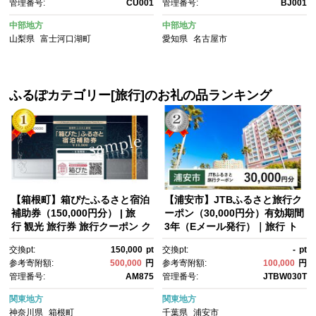
管理番号:
CU001
管理番号:
BJ001
族旅行 観光 レジャー アトラク
ション 屋外遊び 休日 おでか
中部地方
中部地方
け 観光スポット 思い出作り 送
山梨県
富士河口湖町
愛知県
名古屋市
料無料
ふるぽカテゴリー[旅行]のお礼の品ランキング
【箱根町】箱ぴたふるさと宿泊
【浦安市】JTBふるさと旅行ク
補助券（150,000円分） | 旅
ーポン（30,000円分）有効期間
行 観光 旅行券 旅行クーポン ク
3年（Eメール発行）｜旅行 ト
ーポン 箱根町ふるさと納税 神
ラベル 予約 国内旅行 JTB 宿
交換pt:
150,000
pt
交換pt:
-
pt
奈川県ふるさと納税 神奈川
泊 観光 体験 旅行券 宿泊券 旅
参考寄附額:
500,000
円
参考寄附額:
100,000
円
県 箱根町
行予約 ホテル 旅館 チケッ
管理番号:
AM875
管理番号:
JTBW030T
ト 子供 子連れ カップル 家
族 人気 おすすめ 旅行クーポ
関東地方
関東地方
ン 店頭 オンライン ネット予
神奈川県
箱根町
千葉県
浦安市