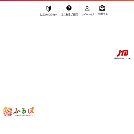
はじめての方へ
よくあるご質問
マイページ
寄附する
ふるぽ JTBのふるさと納税サイト
「ふるさと納税」TOP
お礼の品から探す
旅行
宿泊券
旅館・民宿
【安芸グランドホテル】ツインルーム(海側洋室)1泊2食ペア宿泊券【宮
島 旅行 宿泊 チケット 旅行券 観光 広島県 廿日市市】