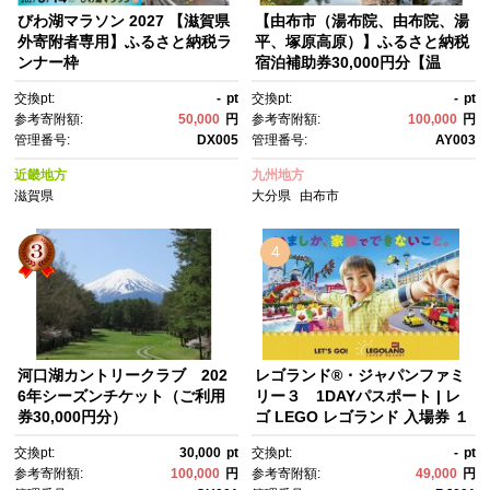
びわ湖マラソン 2027 【滋賀県
【由布市（湯布院、由布院、湯
外寄附者専用】ふるさと納税ラ
平、塚原高原）】ふるさと納税
ンナー枠
宿泊補助券30,000円分【温
泉 観光 旅行 ホテル 旅館 クー
交換pt:
-
pt
交換pt:
-
pt
ポン チケット 宿泊券 旅行券 宿
参考寄附額:
50,000
円
参考寄附額:
100,000
円
泊 トラベルクーポン トラベ
管理番号:
DX005
管理番号:
AY003
ル ゆふいん 人気 おすすめ 大分
県 由布市 AY003】
近畿地方
九州地方
滋賀県
大分県
由布市
4
河口湖カントリークラブ 202
レゴランド®・ジャパンファミ
6年シーズンチケット（ご利用
リー３ 1DAYパスポート | レ
券30,000円分）
ゴ LEGO レゴランド 入場券 １
DAYパスポート チケット テー
交換pt:
30,000
pt
交換pt:
-
pt
マパーク ファミリー向け 1日入
参考寄附額:
100,000
円
参考寄附額:
49,000
円
場券 人気 おすすめ 子供連れ 家