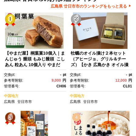
広島県 廿日市市のランキングをもっと見る
【やまだ屋】桐葉菓10個入｜ま
牡蠣のオイル漬け２本セット
んじゅう 饅頭 もみじ饅頭 こし
（アヒージョ、グリル＆チー
あん 粒あん 10個入り やまだ
ズ）【かき 広島かき オイル漬
屋 和菓子 名菓子 おやつ お土
け つまみ アヒージョ 広島県 宮
交換pt:
-
pt
交換pt:
-
pt
産 手土産 広島土産
島 廿日市市】
参考寄附額:
9,000
円
参考寄附額:
12,000
円
管理番号:
CH06
管理番号:
CL01
中国地方
中国地方
広島県
廿日市市
広島県
廿日市市
4