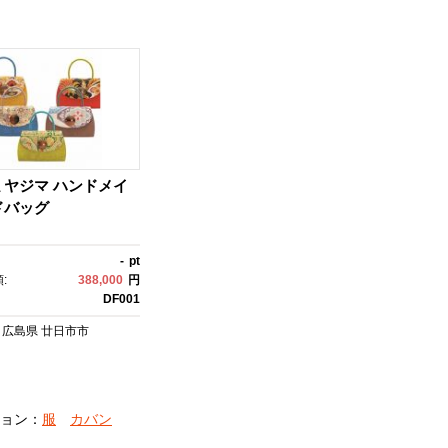
ミヤジマ ハンドメイ
ドバッグ
-
pt
:
388,000
円
DF001
広島県
廿日市市
ョン：
服
カバン