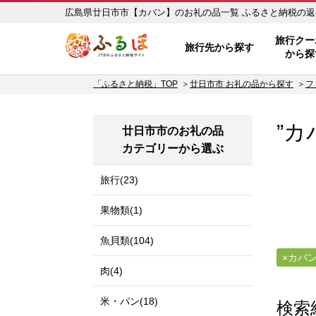
広島県廿日市市【カバン】の
ふるぽ JTBのふるさと納税サイ
旅行クー
旅行先から探す
から探
「ふるさと納税」TOP
廿日市市 お礼の品から探す
フ
”カ
廿日市市のお礼の品
カテゴリーから選ぶ
旅行(23)
果物類(1)
魚貝類(104)
カバ
肉(4)
米・パン(18)
検索