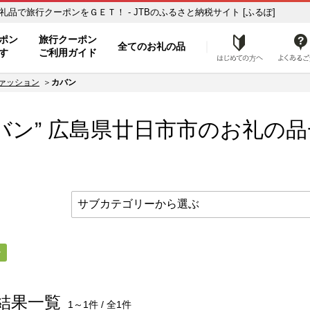
お礼の品一覧 ふるさと納税の返礼品で旅行クーポンをＧＥＴ！ - JTBのふるさと納税サイト [ふるぽ]
ト
ポン
旅行クーポン
全てのお礼の品
はじめ
す
ご利用ガイド
ァッション
カバン
バン” 広島県
廿日市市
のお礼の品
ン
結果一覧
1～1件 / 全1件