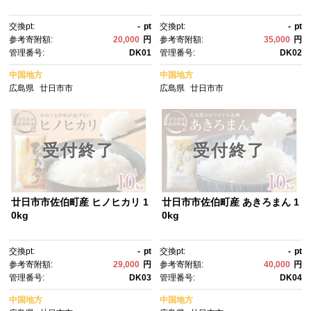
交換pt:
-
pt
交換pt:
-
pt
参考寄附額:
20,000
円
参考寄附額:
35,000
円
管理番号:
DK01
管理番号:
DK02
中国地方
中国地方
広島県
廿日市市
広島県
廿日市市
受付終了
受付終了
廿日市市佐伯町産 ヒノヒカリ 1
廿日市市佐伯町産 あきろまん 1
0kg
0kg
交換pt:
-
pt
交換pt:
-
pt
参考寄附額:
29,000
円
参考寄附額:
40,000
円
管理番号:
DK03
管理番号:
DK04
中国地方
中国地方