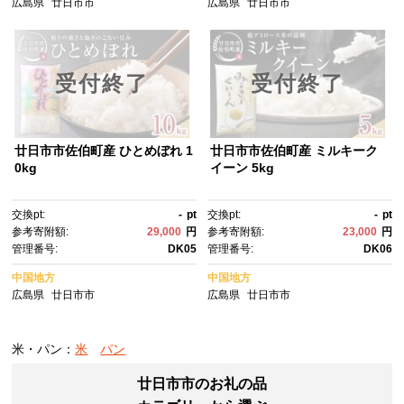
広島県
廿日市市
広島県
廿日市市
受付終了
受付終了
廿日市市佐伯町産 ひとめぼれ 1
廿日市市佐伯町産 ミルキーク
0kg
イーン 5kg
交換pt:
-
pt
交換pt:
-
pt
参考寄附額:
29,000
円
参考寄附額:
23,000
円
管理番号:
DK05
管理番号:
DK06
中国地方
中国地方
広島県
廿日市市
広島県
廿日市市
米・パン：
米
パン
廿日市市のお礼の品