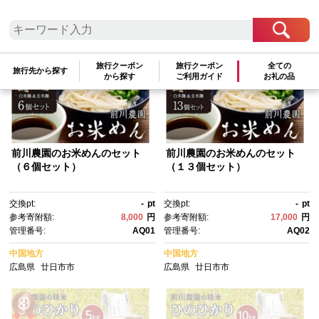
参考寄附額順
|
新着順
|
人気ランキング順
旅行クーポン
旅行クーポン
全ての
旅行先から探す
から探す
ご利用ガイド
お礼の品
前川農園のお米めんのセット
前川農園のお米めんのセット
（６個セット）
（１３個セット）
交換pt:
-
pt
交換pt:
-
pt
参考寄附額:
8,000
円
参考寄附額:
17,000
円
管理番号:
AQ01
管理番号:
AQ02
中国地方
中国地方
広島県
廿日市市
広島県
廿日市市