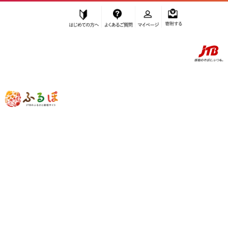
はじめての方へ
よくあるご質問
マイページ
寄附する
ふるぽ JTBのふるさと納税サイト
「ふるさと納税」TOP
廿日市市 お礼の品から探す
米・パン
米
”米” 広島県
廿日市市
のお礼の品一覧
さらに検索条件を絞り込む
米
検索結果一覧
1～10件 / 全10件