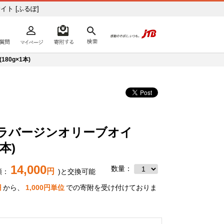
ト [ふるぽ]
よくあるご質問
マイページ
寄附するリスト
検索
ての方へ
80g×1本)
ラバージンオリーブオイ
本)
14,000
数量：
円
額：
)と交換可能
円
から、
1,000
円単位
での寄附を受け付けておりま