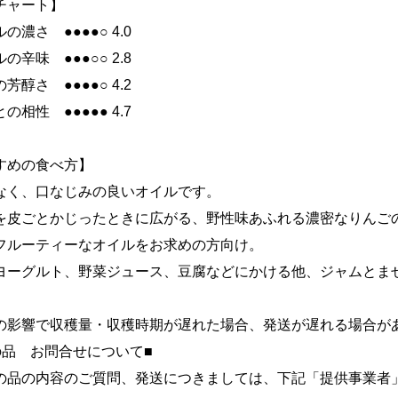
チャート】
の濃さ ●●●●○ 4.0
の辛味 ●●●○○ 2.8
芳醇さ ●●●●○ 4.2
の相性 ●●●●● 4.7
すめの食べ方】
なく、口なじみの良いオイルです。
を皮ごとかじったときに広がる、野性味あふれる濃密なりんご
フルーティーなオイルをお求めの方向け。
ヨーグルト、野菜ジュース、豆腐などにかける他、ジャムとま
の影響で収穫量・収穫時期が遅れた場合、発送が遅れる場合が
の品 お問合せについて■
の品の内容のご質問、発送につきましては、下記「提供事業者