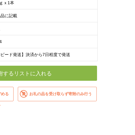
0ｇｘ1本
礼品に記載
温
4
スピード発送】決済から7日程度で発送
附するリストに入れる
貯める
お礼の品を受け取らず寄附のみ行う
？