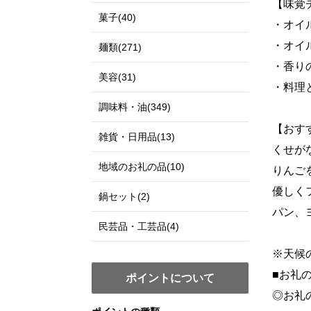
【味覚
菓子(40)
・オイル
・オイル
麺類(271)
・香りの
美容(31)
・料理と
調味料・油(349)
【おす
雑貨・日用品(13)
くせが
地域のお礼の品(10)
りんご
優しく
鍋セット(2)
パン、
民芸品・工芸品(4)
※天候
■お礼
ポイントについて
◎お礼