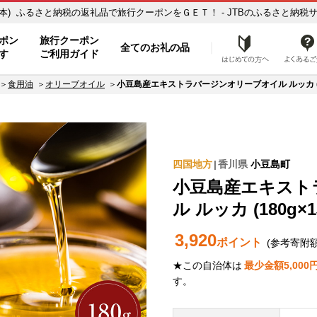
1本) ふるさと納税の返礼品で旅行クーポンをＧＥＴ！ - JTBのふるさと納税サイ
ポン
旅行クーポン
全てのお礼の品
はじめ
す
ご利用ガイド
食用油
オリーブオイル
小豆島産エキストラバージンオリーブオイル ルッカ (1
四国地方
香川県
小豆島町
小豆島産エキスト
ル ルッカ (180g×1
3,920
ポイント
(参考寄附
★この自治体は
最少金額
5,000
す。