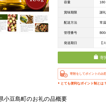
容量
18
賞味期限
謝
配送方法
常
管理番号
B00
発送期日
【
寄
寄附をしてポイントのみ
とても便利なポイント制とは
県小豆島町のお礼の品概要