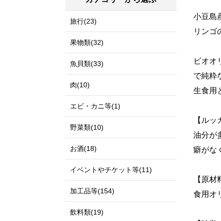
小豆島
旅行(23)
リンゴ
果物類(32)
ビオオ
魚貝類(33)
で純粋
肉(10)
生食用
エビ・カニ等(1)
【ルッ
野菜類(10)
油分が
お酒(18)
癖がな
イベントやチケット等(11)
【原材
加工品等(154)
食用オ
飲料類(19)