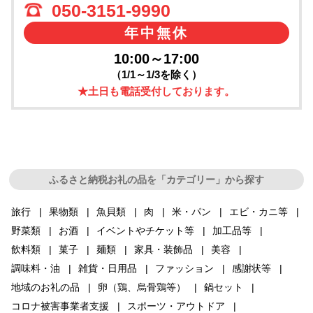
050-3151-9990
年中無休
10:00～17:00
（1/1～1/3を除く）
★土日も電話受付しております。
ふるさと納税お礼の品を「カテゴリー」から探す
旅行
果物類
魚貝類
肉
米・パン
エビ・カニ等
野菜類
お酒
イベントやチケット等
加工品等
飲料類
菓子
麺類
家具・装飾品
美容
調味料・油
雑貨・日用品
ファッション
感謝状等
地域のお礼の品
卵（鶏、烏骨鶏等）
鍋セット
コロナ被害事業者支援
スポーツ・アウトドア