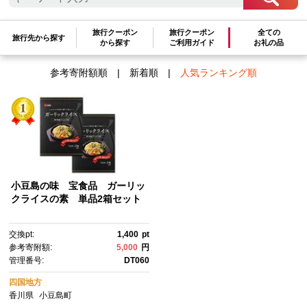
検索結果一覧
旅行クーポン
旅行クーポン
全ての
1～1件 / 全1件
旅行先から探す
から探す
ご利用ガイド
お礼の品
参考寄附額順
|
新着順
|
人気ランキング順
小豆島の味 宝食品 ガーリッ
クライスの素 単品2箱セット
交換pt:
1,400
pt
参考寄附額:
5,000
円
管理番号:
DT060
四国地方
香川県
小豆島町