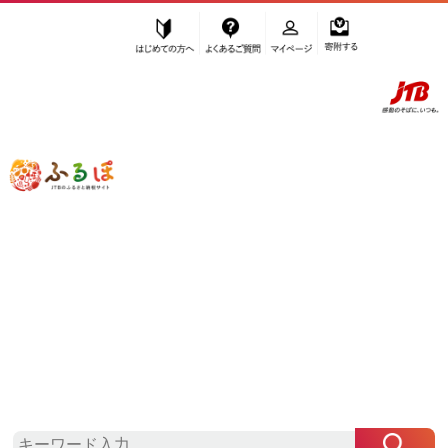
はじめての方へ
よくあるご質問
マイページ
寄附する
ふるぽ JTBのふるさと納税サイト
「ふるさと納税」TOP
小豆島町 お礼の品から探す
野菜類
人参・大根・他根菜
”人参・大根・他根菜” 香川県
小豆島町
のお礼の品一覧
さらに検索条件を絞り込む
人参・大根・他根菜