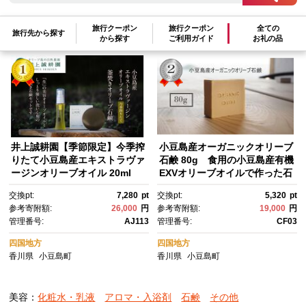
旅行クーポン
旅行クーポン
全ての
参考寄附額順
|
新着順
|
人気ランキング順
旅行先から探す
から探す
ご利用ガイド
お礼の品
井上誠耕園【季節限定】今季搾
小豆島産オーガニックオリーブ
りたて小豆島産エキストラヴァ
石鹸 80g 食用の小豆島産有機
ージンオリーブオイル 20ml
EXVオリーブオイルで作った石
【化粧用】と釜焚きオリーブ石
鹸
交換pt:
7,280
pt
交換pt:
5,320
pt
鹸100ｇセット
参考寄附額:
26,000
円
参考寄附額:
19,000
円
管理番号:
AJ113
管理番号:
CF03
四国地方
四国地方
香川県
小豆島町
香川県
小豆島町
美容：
化粧水・乳液
アロマ・入浴剤
石鹸
その他