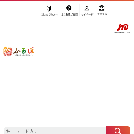
はじめての方へ
よくあるご質問
マイページ
寄附する
ふるぽ JTBのふるさと納税サイト
「ふるさと納税」TOP
小豆島町 お礼の品から探す
美容
石鹸
”石鹸” 香川県
小豆島町
のお礼の品一覧
さらに検索条件を絞り込む
石鹸
検索結果一覧
1～2件 / 全2件