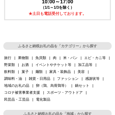
10:00～17:00
（1/1～1/3を除く）
★土日も電話受付しております。
ふるさと納税お礼の品を「カテゴリー」から探す
旅行
果物類
魚貝類
肉
米・パン
エビ・カニ等
野菜類
お酒
イベントやチケット等
加工品等
飲料類
菓子
麺類
家具・装飾品
美容
調味料・油
雑貨・日用品
ファッション
感謝状等
地域のお礼の品
卵（鶏、烏骨鶏等）
鍋セット
コロナ被害事業者支援
スポーツ・アウトドア
民芸品・工芸品
電化製品
ふるさと納税お礼の品を「地域」から探す