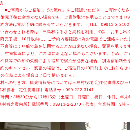
項
上記「■ご寄附からご宿泊までの流れ」をご確認いただき、ご寄附くだ
完了後に空室がない場合でも、ご寄附取消を承ることはできませ
予約方法は電話予約に限らせていただきます。（TEL : 09913-2-210
お問い合わせされる際は「三島村ふるさと納税を利用」の旨、お申し出
寄附完了後、10日以内に、ご予約内容確認の為お電話でご連絡をいた
天候不良等により船で島を訪問することが出来ない場合、変更を承りま
空室状況により、ご希望に沿えない場合もございます。予め、ご
天候不良等での船の欠航により追加で宿泊が必要な場合、別途宿泊料金
予約のキャンセル・変更の場合は、ご宿泊日の10日前までにお知らせ
欠航による場合は当日で構いません。
三島村への行き方、観光情報等については三島村役場 定住促進課及び
役場 定住促進課】電話番号：099-222-3141
間：8時30分から17時15分（土曜日、日曜日、祝日、休日、年末
観光案内所】電話番号：09913-2-2370（代表）営業時間：9時～