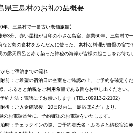
島県三島村のお礼の品概要
60年、三島村で一番古い老舗旅館】
徒歩3分、赤い屋根が目印の小さな島宿、創業60年、三島村で
筍など島の食材をふんだんに使った、素朴な料理が自慢の宿で
景の露天風呂と赤く染った神秘の海岸が皆様の起こしをお待ち
附からご宿泊までの流れ
寄附前：ご希望の宿泊日の空室をご確認の上、ご予約を確定く
、ふるさと納税をご利用希望である旨をお申し出ください。
約方法：電話にてお願いします（TEL : 09913-2-2102）
寄附後：ご入金確認後、10日以内に「島宿ほんだ」より、
のお電話番号に、予約確認のお電話をいたします。
宿泊時：チェックインの際、ご予約者氏名・ふるさと納税宿泊