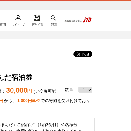
よくあるご質問
マイページ
寄附するリスト
検索
ての方へ
んだ宿泊券
30,000
数量：
円
額：
)と交換可能
円
から、
1,000
円単位
での寄附を受け付けており
ほんだ：ご宿泊1泊（1泊2食付）×1名様分