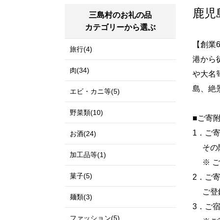
鹿児
三島村のお礼の品
カテゴリーから選ぶ
【創業
旅行(4)
港から
肉(34)
や大名
島、絶
エビ・カニ等(5)
野菜類(10)
■ご寄
1．ご
お酒(24)
その際
加工品等(1)
※ ご予
菓子(5)
2．ご
ご登録
麺類(3)
3．ご
ファッション(5)