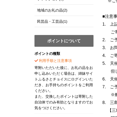
※ご宿
地域のお礼の品(2)
■注意
民芸品・工芸品(1)
1. 
ご寄附
2. ご
ポイントについて
3. 
ポイントの種類
4. 
利用手順と注意事項
5. 
寄附いただいた後に、お礼の品をお
但し、
申し込みいただく場合は、姉妹サイ
6. 
トふるさとチョイスにログインいた
だき、お手持ちのポイントをご利用
7. 
ください。
※船の
また、交換したポイントは寄附した
自治体でのみ有効となりますのでお
8. 
気をつけください。
【三島村