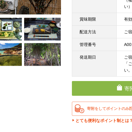
（
い
賞味期限
有
配送方法
ご
管理番号
A00
発送期日
ご
「
い
寄
寄附をしてポイントのみ
とても便利なポイント制とは