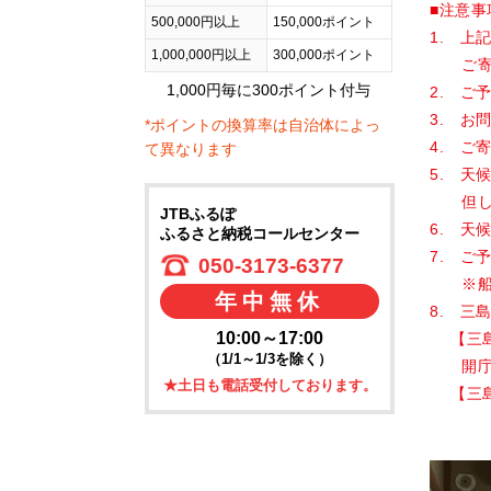
■注意事
500,000円以上
150,000ポイント
1. 
1,000,000円以上
300,000ポイント
ご寄附
1,000円毎に300ポイント付与
2. ご
3. 
*ポイントの換算率は自治体によっ
4. ご
て異なります
5. 
但し、
JTBふるぽ
6. 
ふるさと納税コールセンター
7. ご
050-3173-6377
※船の
年中無休
8. 
10:00～17:00
【三島村
（1/1～1/3を除く）
開庁時
★土日も電話受付しております。
【三島村