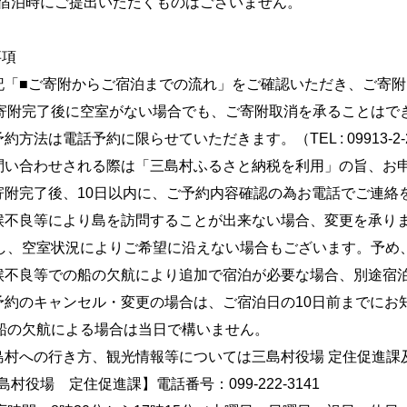
泊時にご提出いただくものはございません。
事項
上記「■ご寄附からご宿泊までの流れ」をご確認いただき、ご寄
完了後に空室がない場合でも、ご寄附取消を承ることはで
予約方法は電話予約に限らせていただきます。（TEL : 09913-2-
お問い合わせされる際は「三島村ふるさと納税を利用」の旨、お
ご寄附完了後、10日以内に、ご予約内容確認の為お電話でご連絡
天候不良等により島を訪問することが出来ない場合、変更を承り
空室状況によりご希望に沿えない場合もございます。予め
天候不良等での船の欠航により追加で宿泊が必要な場合、別途宿
ご予約のキャンセル・変更の場合は、ご宿泊日の10日前までにお
欠航による場合は当日で構いません。
三島村への行き方、観光情報等については三島村役場 定住促進
役場 定住促進課】電話番号：099-222-3141