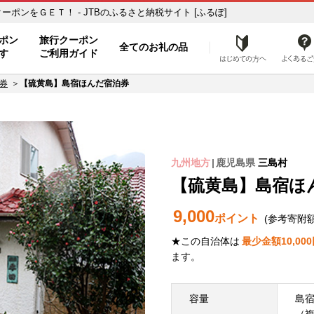
ンをＧＥＴ！ - JTBのふるさと納税サイト [ふるぽ]
ポン
旅行クーポン
全てのお礼の品
はじめ
す
ご利用ガイド
券
【硫黄島】島宿ほんだ宿泊券
九州地方
鹿児島県
三島村
【硫黄島】島宿ほ
9,000
ポイント
(参考寄附
★この自治体は
最少金額
10,000
ます。
容量
島宿