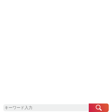
近畿地方
京都府
京都市
【 洛中高岡屋 】せんべい座ぶとん （撥水
ヌード座布団＆洗えるカバーセット）
（宝石ミズ＆里桜）
44,000
円
数量：
★この自治体は
最少金額
2,000
円
から、
1,000
円単位
での寄附を受
け付けております。
容量
・サイズ：直径約100cm