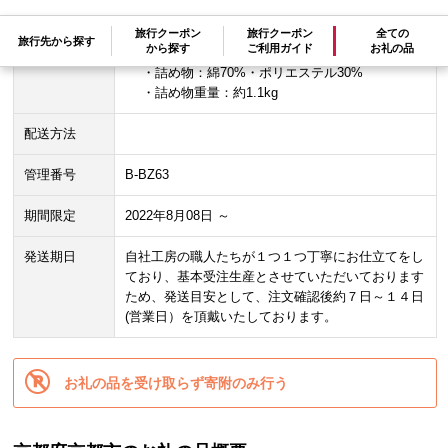
・素材
【カバー生地 】 綿100%
旅行クーポン
旅行クーポン
全ての
旅行先から探す
から探す
ご利用ガイド
お礼の品
【ヌード座布団側地 】 綿100％（撥水加工）
・詰め物：綿70%・ポリエステル30%
・詰め物重量：約1.1kg
配送方法
管理番号
B-BZ63
期間限定
2022年8月08日 ～
発送期日
自社工房の職人たちが１つ１つ丁寧にお仕立てをし
ており、基本受注生産とさせていただいております
ため、発送目安として、注文確認後約７日～１４日
(営業日）を頂戴いたしております。
お礼の品を受け取らず寄附のみ行う