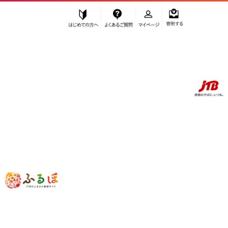
はじめての方へ
よくあるご質問
マイページ
寄附する
ふるぽ JTBのふるさと納税サイト
「ふるさと納税」TOP
お礼の品から探す
雑貨・日用品
その他
【 洛中高岡屋 】せんべい座ぶとん （撥水ヌード座布団＆洗えるカバー
セット）（宝石ミズ＆里桜）