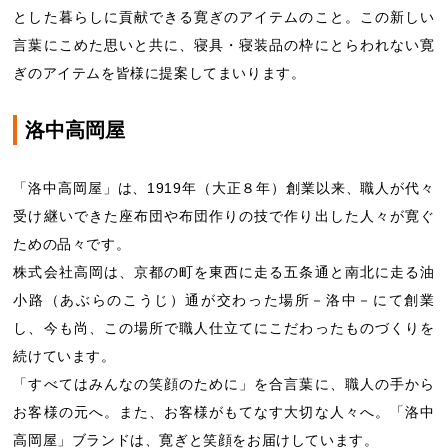
とした暮らしに貢献できる寛ぎのアイテムのこと。この新しい
言葉にこめた思いと共に、寝具・寝装品の枠にとらわれない寛
ぎのアイテムを皆様に提案してまいります。
洛中高岡屋
「洛中高岡屋」は、1919年（大正８年）創業以来、職人が代々
受け継いできた座布団や布団作りの技で作り出した人々が寛ぐ
ための品々です。
株式会社高岡は、京都の町を東西に走る五条通と南北に走る油
小路（あぶらのこうじ）通が交わった場所－洛中－にて創業
し、今も尚、この場所で職人仕立てにこだわったものづくりを
続けています。
「すべてはみんなの笑顔のために」を合言葉に、職人の手から
お客様の元へ。また、お客様がもてなす大切な人々へ。「洛中
高岡屋」ブランドは、寛ぎと笑顔をお届けしています。