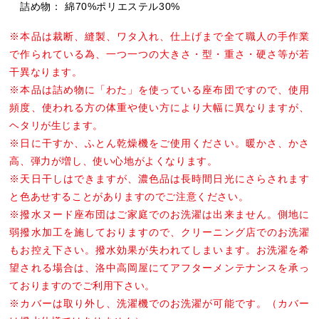
詰め物： 綿70%ポリエステル30%
※本品は裁断、縫製、ワタ入れ、仕上げまで全て職人の手作業
で作られている為、一つ一つの大きさ・型・重さ・硬さ等が若
干異なります。
※本品は詰め物に「わた」を使っている座布団ですので、使用
頻度、使われる方の体重や使い方により大幅に異なりますが、
ヘタリが生じます。
※日に干すか、ふとん乾燥機をご使用ください。暖かさ、かさ
高、弾力が増し、使い心地がよくなります。
※天日干しはできますが、濃色品は長時間日光にさらされます
と色あせすることがありますのでご注意ください。
※撥水ヌード座布団はご家庭でのお洗濯は出来ません。側地に
弱撥水加工を施しておりますので、クリーニング店でのお洗濯
もお控え下さい。撥水効果が失われてしまいます。お洗濯を希
望される場合は、洛中高岡屋にてアフターメンテナンスを承っ
ておりますのでご利用下さい。
※カバーは取り外し、洗濯機でのお洗濯が可能です。（カバー