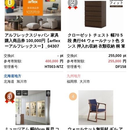
アルフレックスジャパン 家具
クローゼット チェスト 幅70 5
購入商品券 100,000円【arflex
段 奥行44 ウォールナット色 タ
ーアルフレックスー】_04307
ンス 押入れ収納 衣類収納 桐 箪
笥 大川家具 丸田木工 フィット
交換pt:
-
pt
交換pt:
255,000
pt
参考寄附額:
400,000
円
参考寄附額:
255,000
円
管理番号:
HT003-NTZ
管理番号:
DF158
北海道地方
九州地方
北海道
旭川市
福岡県
大川市
4
ミュージアム 幅60cm 板戸 コ
ウォールナット無垢材 ギル ア