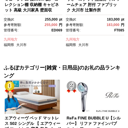
レクション棚 収納棚 キャビネ
ームチェア 肘付 ファブリッ
ット 高級 大川家具 壁面収
ク 大川市 辻製作所
納 【開梱設置】
交換pt:
255,000
pt
交換pt:
183,000
pt
参考寄附額:
255,000
円
参考寄附額:
183,000
円
管理番号:
ED069
管理番号:
FT085
九州地方
九州地方
福岡県
大川市
福岡県
大川市
ふるぽカテゴリー[雑貨・日用品]のお礼の品ランキ
ング
エアウィーヴ ベッド マットレ
ReFa FINE BUBBLE U【シル
ス S02 シングル 【 エアウィー
バー】 リファ ファインバブ