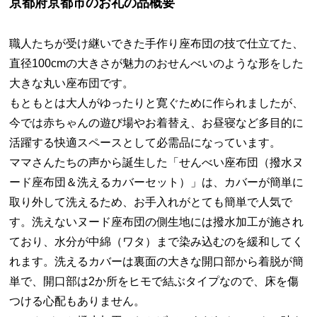
京都府京都市のお礼の品概要
職人たちが受け継いできた手作り座布団の技で仕立てた、
直径100cmの大きさが魅力のおせんべいのような形をした
大きな丸い座布団です。
もともとは大人がゆったりと寛ぐために作られましたが、
今では赤ちゃんの遊び場やお着替え、お昼寝など多目的に
活躍する快適スペースとして必需品になっています。
ママさんたちの声から誕生した「せんべい座布団（撥水ヌ
ード座布団＆洗えるカバーセット）」は、カバーが簡単に
取り外して洗えるため、お手入れがとても簡単で人気で
す。洗えないヌード座布団の側生地には撥水加工が施され
ており、水分が中綿（ワタ）まで染み込むのを緩和してく
れます。洗えるカバーは裏面の大きな開口部から着脱が簡
単で、開口部は2か所をヒモで結ぶタイプなので、床を傷
つける心配もありません。