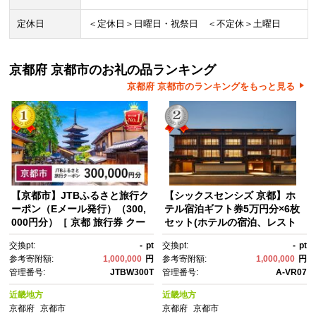
定休日
＜定休日＞日曜日・祝祭日 ＜不定休＞土曜日
京都府 京都市のお礼の品ランキング
京都府 京都市のランキングをもっと見る
【京都市】JTBふるさと旅行ク
【シックスセンシズ 京都】ホ
ーポン（Eメール発行）（300,
テル宿泊ギフト券5万円分×6枚
000円分）［ 京都 旅行券 クー
セット(ホテルの宿泊、レスト
ポン JTB 旅行クーポン Eメー
ラン等で使用可)［ 京都 東
交換pt:
-
pt
交換pt:
-
pt
ル発行 クーポン 旅行 ギフト 宿
山 源氏物語の世界観 庭園 隠れ
参考寄附額:
1,000,000
円
参考寄附額:
1,000,000
円
泊券 ホテル 旅館 宿泊 観光 グ
家 ホテル 宿泊 ギフト券 割引
管理番号:
JTBW300T
管理番号:
A-VR07
ルメ 人気 おすすめ ふるさと納
券 割引 チケット 宿泊券 人
税 ］
気 おすすめ ホテル 宿泊 旅
近畿地方
近畿地方
行 観光 グルメ ふるさと納税 ］
京都府
京都市
京都府
京都市