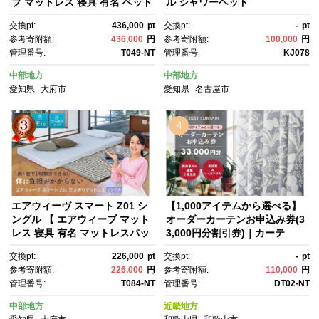
ブ マットレス 寝具 有名 ベッド
ル シャワーヘッド
マットレス エアウィーヴ 通気
交換pt:
436,000
pt
交換pt:
-
pt
性抜群 エアウィーヴ まっとれ
参考寄附額:
436,000
円
参考寄附額:
100,000
円
す 洗える エアウイーヴ エアー
管理番号:
T049-NT
管理番号:
KJ078
ウィーヴ ギフト ベット エアウ
ィーブ しんぐ airweave エアウ
中部地方
中部地方
ィーブマットレス エアウィー
愛知県
大府市
愛知県
名古屋市
ヴ エアウィーヴ エアウィー
ヴ エアウィーブ エアウィー
ブ マットレス 】
4
エアウィーヴ スマート Z01 シ
【1,000アイテムから選べる】
ングル 【 エアウィーブ マット
オーダーカーテンお申込み券(3
レス 寝具 有名 マットレスパッ
3,000円分割引券)｜カーテ
ド エアウィーヴ 通気性抜群 エ
ン 割引券 利用券 金券 チケッ
交換pt:
226,000
pt
交換pt:
-
pt
アウィーヴ まっとれす 洗え
ト インテリア カーテン オーダ
参考寄附額:
226,000
円
参考寄附額:
110,000
円
る エアウイーヴ エアーウィー
ーメイド 窓装飾 人気 おすす
管理番号:
T084-NT
管理番号:
DT02-NT
ヴ ギフト 三つ折り エアウィー
め カーテン生地 遮光 防音 採
ブ しんぐ mattress airweav
寸 リビング 寝室 送料無料
中部地方
近畿地方
e エアウィーブマットレス エア