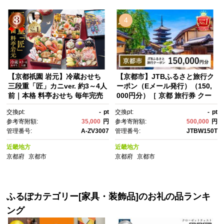
4
【京都祇園 岩元】冷蔵おせち
【京都市】JTBふるさと旅行ク
三段重「匠」カニver. 約3～4人
ーポン（Eメール発行）（150,
前｜本格 料亭おせち 毎年完売
000円分）［ 京都 旅行券 クー
必至 人気［ 京都 祇園 老舗 料
ポン JTB 旅行クーポン Eメー
交換pt:
-
pt
交換pt:
-
pt
亭 完売必至の大人気おせち お
ル発行 クーポン 旅行 ギフト 宿
参考寄附額:
35,000
円
参考寄附額:
500,000
円
すすめ 三段重 3人 4人 2027 正
泊券 ホテル 旅館 宿泊 観光 グ
管理番号:
A-ZV3007
管理番号:
JTBW150T
月 お祝い おせち お節 京おせ
ルメ 人気 おすすめ ふるさと納
ち 京料理 グルメ お取り寄せ 通
税 ］
近畿地方
近畿地方
販 送料無料 ふるさと納税 ］
京都府
京都市
京都府
京都市
ふるぽカテゴリー[家具・装飾品]のお礼の品ランキ
ング