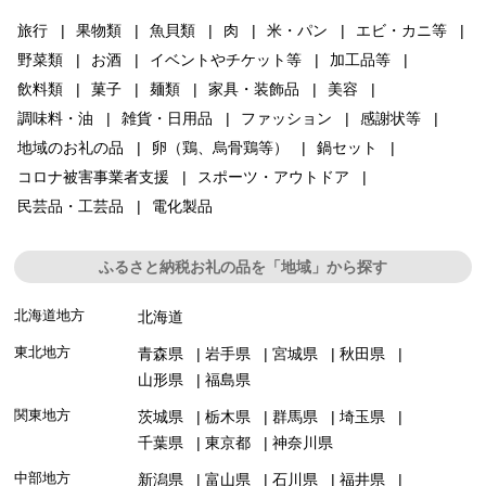
旅行
果物類
魚貝類
肉
米・パン
エビ・カニ等
野菜類
お酒
イベントやチケット等
加工品等
飲料類
菓子
麺類
家具・装飾品
美容
調味料・油
雑貨・日用品
ファッション
感謝状等
地域のお礼の品
卵（鶏、烏骨鶏等）
鍋セット
コロナ被害事業者支援
スポーツ・アウトドア
民芸品・工芸品
電化製品
ふるさと納税お礼の品を「地域」から探す
北海道地方
北海道
東北地方
青森県
岩手県
宮城県
秋田県
山形県
福島県
関東地方
茨城県
栃木県
群馬県
埼玉県
千葉県
東京都
神奈川県
中部地方
新潟県
富山県
石川県
福井県