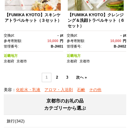
【FUMIKA KYOTO】スキンケ
【FUMIKA KYOTO】クレンジ
アトラベルキット（３セット）
ング＆洗顔トラベルキット（６
セット）
交換pt:
-
pt
交換pt:
-
pt
参考寄附額:
10,000
円
参考寄附額:
10,000
円
管理番号:
B-JH01
管理番号:
B-JH02
近畿地方
近畿地方
京都府
京都市
京都府
京都市
1
2
3
次へ »
美容：
化粧水・乳液
アロマ・入浴剤
石鹸
その他
京都市のお礼の品
カテゴリーから選ぶ
旅行(342)