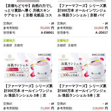
【京都ちどりや】自然の力でし
【ファーマフーズ】シリーズ累
っとり素肌へ導く 月桃スキン
計300万本 オールインワンジェ
ケアセット［ 京都 化粧品 コス
ル 珠肌ランシェル｜京都 バイ
メ 美容 肌ケア スキンケア 人
オベンチャー 美容 コスメ 人気
交換pt:
-
pt
交換pt:
-
pt
気 おすすめ 高価 通販 ］
コスメ［ 美肌へ導くオールイ
参考寄附額:
55,000
円
参考寄附額:
24,000
円
ンワンジェル 化粧水 乳液 美容
管理番号:
A-EW001
管理番号:
A-JD017
液 クリーム 手軽 うるおい 人
気 おすすめ スキンケア エイジ
近畿地方
近畿地方
ングケア 化粧品 美容液 ギフ
京都府
京都市
京都府
京都市
ト プレゼント お取り寄せ 通
販 送料無料 ふるさと納税 ］
【ファーマフーズ】シリーズ累
【ファーマフーズ】シリーズ累
計300万本 オールインワンジェ
計300万本 オールインワンジェ
ル 珠肌ランシェル 3本｜京
ル 珠肌ランシェル 5本｜京
都 バイオベンチャー 美容 コス
都 バイオベンチャー 美容 コス
交換pt:
-
pt
交換pt:
-
pt
メ 人気コスメ［ 美肌へ導くオ
メ 人気コスメ［ 美肌へ導くオ
参考寄附額:
71,000
円
参考寄附額:
118,000
円
ールインワンジェル 化粧水 乳
ールインワンジェル 化粧水 乳