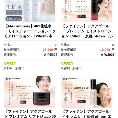
【M&company】469化粧水
【ファイテン】アクアゴール
（モイスチャーローション・ク
ド プレミアム モイストローシ
リアローション）120ml×2本
ョン 150ml［ 京都 phiten ワン
［ 京都 化粧品 コスメ 美容 肌
ランク上のスキンケア 天然由
交換pt:
-
pt
交換pt:
-
pt
ケア スキンケア 人気 おすす
来 化粧水 エイジングケア 人
参考寄附額:
28,000
円
参考寄附額:
10,000
円
め 高価 通販 ］
気 おすすめ 美容 保湿 肌ケ
管理番号:
A-RE003
管理番号:
A-WJ007
ア ボディケア ギフト プレゼン
ト お取り寄せ 通販 送料無料 ふ
近畿地方
近畿地方
るさと納税 ］
京都府
京都市
京都府
京都市
【ファイテン】アクアゴール
【ファイテン】アクアゴール
ド プレミアム リフトジェル 50
ド セラム b ［ 京都 phiten エ