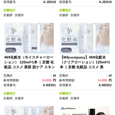
管理番号:
A-JD018
管理番号:
A-JD019
液 美容液 クリーム 手軽 うるお
液 美容液 クリーム 手軽 うるお
い 人気 おすすめ スキンケア エ
い 人気 おすすめ スキンケア エ
近畿地方
近畿地方
イジングケア 化粧品 美容液 ギ
イジングケア 化粧品 美容液 ギ
京都府
京都市
京都府
京都市
フト プレゼント お取り寄せ 通
フト プレゼント お取り寄せ 通
販 送料無料 ふるさと納税 ］
販 送料無料 ふるさと納税 ］
469化粧水（モイスチャーロー
【M&company】469化粧水
ション） 120ml×1本［ 京都 化
（クリアローション）120ml×1
粧品 コスメ 美容 肌ケア スキン
本［ 京都 化粧品 コスメ 美
ケア 人気 おすすめ 高価 通
容 肌ケア スキンケア 人気 おす
交換pt:
-
pt
交換pt:
-
pt
販 ］
すめ 高価 通販 ］
参考寄附額:
14,000
円
参考寄附額:
14,000
円
管理番号:
A-RE001
管理番号:
A-RE002
近畿地方
近畿地方
京都府
京都市
京都府
京都市