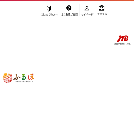
はじめての方へ
よくあるご質問
マイページ
寄附する
ふるぽ JTBのふるさと納税サイト
「ふるさと納税」TOP
京都市 お礼の品から探す
美容
化粧水・乳液
”化粧水・乳液” 京都府
京都市
のお礼の
品一覧
さらに検索条件を絞り込む
化粧水・乳液