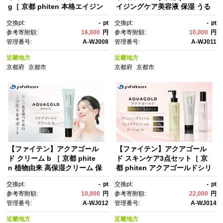
g［ 京都 phiten 本格エイジン
イジングケア美容液 保湿 うる
グケア オールインワンジェ
おい 人気 おすすめ 美容 肌ケ
交換pt:
-
pt
交換pt:
-
pt
ル 乾燥による小ジワ対策 人
ア ボディケア ギフト プレゼン
参考寄附額:
16,000
円
参考寄附額:
10,000
円
気 おすすめ 美容 保湿 肌ケ
ト お取り寄せ 通販 送料無料 ふ
管理番号:
A-WJ008
管理番号:
A-WJ011
ア ボディケア ギフト プレゼン
るさと納税 ］
ト お取り寄せ 通販 送料無料 ふ
近畿地方
近畿地方
るさと納税 ］
京都府
京都市
京都府
京都市
【ファイテン】アクアゴール
【ファイテン】アクアゴール
ド クリーム b ［ 京都 phite
ド スキンケア3点セット［ 京
n 植物由来 高保湿クリーム 保
都 phiten アクアゴールドシリ
湿 うるおい 人気 おすすめ 美
ーズ 無添加スキンケア クレン
交換pt:
-
pt
交換pt:
-
pt
容 肌ケア ボディケア ギフト プ
ジング フェイスウォッシュ ロ
参考寄附額:
10,000
円
参考寄附額:
22,000
円
レゼント お取り寄せ 通販 送料
ーション セット 人気 おすす
管理番号:
A-WJ012
管理番号:
A-WJ014
無料 ふるさと納税 ］
め 美容 基礎化粧品 フェイスケ
ア エイジングケア ボタニカ
近畿地方
近畿地方