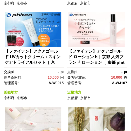
ル お取り寄せ 通販 送料無料 ふ
京都府
京都市
京都府
京都市
るさと納税 ］
【ファイテン】アクアゴール
【ファイテン】アクアゴール
ド UVカットクリーム＋スキン
ド ローション b｜京都 人気ブ
ケアトライアルセット［ 京
ランド ローション［ 京都 phit
都 phiten アクアゴールドシリ
en ボディケア 健康 基礎化粧
交換pt:
-
pt
交換pt:
-
pt
ーズ 日焼け止め クリーム 人
品 化粧水 無添加 無香料 スキン
参考寄附額:
10,000
円
参考寄附額:
10,000
円
気 おすすめ 美容 紫外線対策 フ
ケア ミスト スプレー ミストタ
管理番号:
A-WJ015
管理番号:
A-WJ107
ェイスケア エイジングケア ボ
イプ 保湿 お風呂上がり 保湿ミ
ディケア お取り寄せ 通販 送料
スト 保湿ローション 乾燥肌 う
近畿地方
近畿地方
無料 ふるさと納税 ］
るおい メイクの上から 化粧の
京都府
京都市
京都府
京都市
上から 天然由来成分 人気 おす
すめ 化粧品 日常 お取り寄せ 通
販 送料無料 ふるさと納税 ］