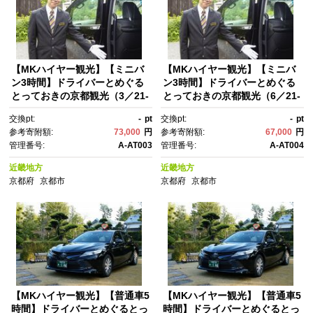
【MKハイヤー観光】【ミニバ
【MKハイヤー観光】【ミニバ
ン3時間】ドライバーとめぐる
ン3時間】ドライバーとめぐる
とっておきの京都観光（3／21-
とっておきの京都観光（6／21-
6／20・10／1-11／30）［ 京
9／30・12／1-3／20）［ 京
交換pt:
-
pt
交換pt:
-
pt
都 観光 タクシー 専属 ドライバ
都 観光 タクシー 専属 ドライバ
参考寄附額:
73,000
円
参考寄附額:
67,000
円
ー 周遊 プラン 人気 おすす
ー 周遊 プラン 人気 おすす
管理番号:
A-AT003
管理番号:
A-AT004
め ハイヤー サービス 名所 巡
め ハイヤー サービス 名所 巡
り プライベート ツアー お取り
り プライベート ツアー お取り
近畿地方
近畿地方
寄せ 通販 送料無料 ふるさと納
寄せ 通販 送料無料 ふるさと納
京都府
京都市
京都府
京都市
税 ］
税 ］
【MKハイヤー観光】【普通車5
【MKハイヤー観光】【普通車5
時間】ドライバーとめぐるとっ
時間】ドライバーとめぐるとっ