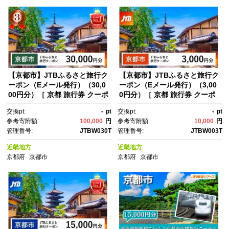
【京都市】JTBふるさと旅行ク
【京都市】JTBふるさと旅行ク
ーポン（Eメール発行）（30,0
ーポン（Eメール発行）（3,00
00円分）［ 京都 旅行券 クーポ
0円分）［ 京都 旅行券 クーポ
ン JTB 旅行クーポン Eメール
ン JTB 旅行クーポン Eメール
交換pt:
-
pt
交換pt:
-
pt
発行 クーポン 旅行 ギフト 宿泊
発行 クーポン 旅行 ギフト 宿泊
参考寄附額:
100,000
円
参考寄附額:
10,000
円
券 ホテル 旅館 宿泊 観光 グル
券 ホテル 旅館 宿泊 観光 グル
管理番号:
JTBW030T
管理番号:
JTBW003T
メ 人気 おすすめ ふるさと納
メ 人気 おすすめ ふるさと納
税 ］
税 ］
近畿地方
近畿地方
京都府
京都市
京都府
京都市