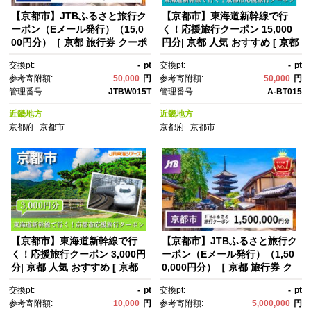
【京都市】JTBふるさと旅行ク
【京都市】東海道新幹線で行
ーポン（Eメール発行）（15,0
く！応援旅行クーポン 15,000
00円分）［ 京都 旅行券 クーポ
円分| 京都 人気 おすすめ [ 京都
ン JTB 旅行クーポン Eメール
市 旅行 観光 新幹線 JR 人気 お
交換pt:
-
pt
交換pt:
-
pt
発行 クーポン 旅行 ギフト 宿泊
すすめ 娯楽 休暇 ふるさと納
参考寄附額:
50,000
円
参考寄附額:
50,000
円
券 ホテル 旅館 宿泊 観光 グル
税 ]
管理番号:
JTBW015T
管理番号:
A-BT015
メ 人気 おすすめ ふるさと納
税 ］
近畿地方
近畿地方
京都府
京都市
京都府
京都市
【京都市】東海道新幹線で行
【京都市】JTBふるさと旅行ク
く！応援旅行クーポン 3,000円
ーポン（Eメール発行）（1,50
分| 京都 人気 おすすめ [ 京都
0,000円分）［ 京都 旅行券 ク
市 旅行 観光 新幹線 JR 人気 お
ーポン JTB 旅行クーポン Eメ
交換pt:
-
pt
交換pt:
-
pt
すすめ 娯楽 休暇 ふるさと納
ール発行 クーポン 旅行 ギフ
参考寄附額:
10,000
円
参考寄附額:
5,000,000
円
税 ]
ト 宿泊券 ホテル 旅館 宿泊 観