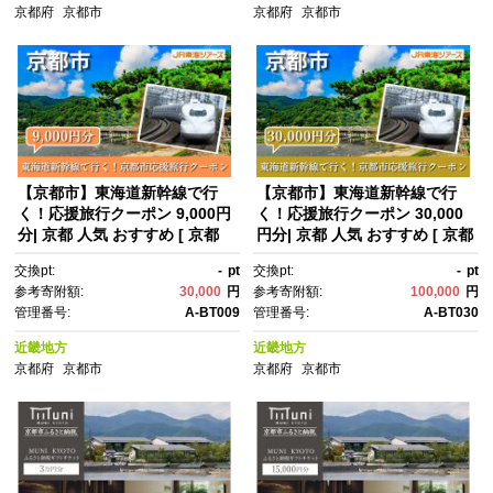
寄せ 通販 送料無料 ふるさと納
寄せ 通販 送料無料 ふるさと納
京都府
京都市
京都府
京都市
税 ］
税 ］
【京都市】東海道新幹線で行
【京都市】東海道新幹線で行
く！応援旅行クーポン 9,000円
く！応援旅行クーポン 30,000
分| 京都 人気 おすすめ [ 京都
円分| 京都 人気 おすすめ [ 京都
市 旅行 観光 新幹線 JR 人気 お
市 旅行 観光 新幹線 JR 人気 お
交換pt:
-
pt
交換pt:
-
pt
すすめ 娯楽 休暇 ふるさと納
すすめ 娯楽 休暇 ふるさと納
参考寄附額:
30,000
円
参考寄附額:
100,000
円
税 ]
税 ]
管理番号:
A-BT009
管理番号:
A-BT030
近畿地方
近畿地方
京都府
京都市
京都府
京都市