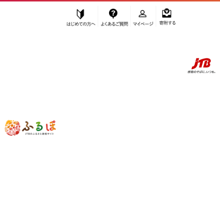
はじめての方へ
よくあるご質問
マイページ
寄附する
ふるぽ JTBのふるさと納税サイト
「ふるさと納税」TOP
京都市 お礼の品から探す
旅行
パッケージ旅行
”パッケージ旅行” 京都府
京都市
のお礼
の品一覧
さらに検索条件を絞り込む
パッケージ旅行