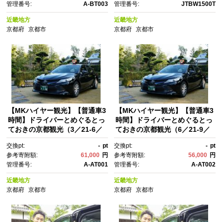
管理番号:
A-BT003
管理番号:
JTBW1500T
光 グルメ 人気 おすすめ るさと
納税 ］
近畿地方
近畿地方
京都府
京都市
京都府
京都市
【MKハイヤー観光】【普通車3
【MKハイヤー観光】【普通車3
時間】ドライバーとめぐるとっ
時間】ドライバーとめぐるとっ
ておきの京都観光（3／21-6／
ておきの京都観光（6／21-9／
20・10／1-11／30）［ 京都 観
30・12／1-3／20）［ 京都 観
交換pt:
-
pt
交換pt:
-
pt
光 タクシー 専属 ドライバー 周
光 タクシー 専属 ドライバー 周
参考寄附額:
61,000
円
参考寄附額:
56,000
円
遊 プラン 人気 おすすめ ハイヤ
遊 プラン 人気 おすすめ ハイヤ
管理番号:
A-AT001
管理番号:
A-AT002
ー サービス 名所 巡り プライベ
ー サービス 名所 巡り プライベ
ート ツアー お取り寄せ 通販 送
ート ツアー お取り寄せ 通販 送
近畿地方
近畿地方
料無料 ふるさと納税 ］
料無料 ふるさと納税 ］
京都府
京都市
京都府
京都市