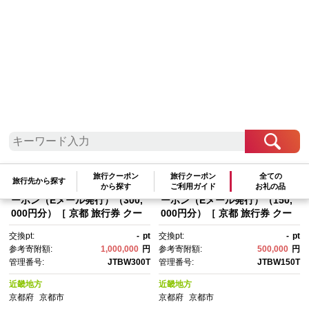
検索結果一覧
1～20件 / 全67件
参考寄附額順
|
新着順
|
人気ランキング順
旅行クーポン
旅行クーポン
全ての
旅行先から探す
【京都市】JTBふるさと旅行ク
【京都市】JTBふるさと旅行ク
から探す
ご利用ガイド
お礼の品
ーポン（Eメール発行）（300,
ーポン（Eメール発行）（150,
000円分）［ 京都 旅行券 クー
000円分）［ 京都 旅行券 クー
ポン JTB 旅行クーポン Eメー
ポン JTB 旅行クーポン Eメー
交換pt:
-
pt
交換pt:
-
pt
ル発行 クーポン 旅行 ギフト 宿
ル発行 クーポン 旅行 ギフト 宿
参考寄附額:
1,000,000
円
参考寄附額:
500,000
円
泊券 ホテル 旅館 宿泊 観光 グ
泊券 ホテル 旅館 宿泊 観光 グ
管理番号:
JTBW300T
管理番号:
JTBW150T
ルメ 人気 おすすめ ふるさと納
ルメ 人気 おすすめ ふるさと納
税 ］
税 ］
近畿地方
近畿地方
京都府
京都市
京都府
京都市