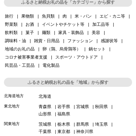
ふるさと納税お礼の品を「カテゴリー」から探す
旅行
果物類
魚貝類
肉
米・パン
エビ・カニ等
野菜類
お酒
イベントやチケット等
加工品等
飲料類
菓子
麺類
家具・装飾品
美容
調味料・油
雑貨・日用品
ファッション
感謝状等
地域のお礼の品
卵（鶏、烏骨鶏等）
鍋セット
コロナ被害事業者支援
スポーツ・アウトドア
民芸品・工芸品
電化製品
ふるさと納税お礼の品を「地域」から探す
北海道地方
北海道
東北地方
青森県
岩手県
宮城県
秋田県
山形県
福島県
関東地方
茨城県
栃木県
群馬県
埼玉県
千葉県
東京都
神奈川県