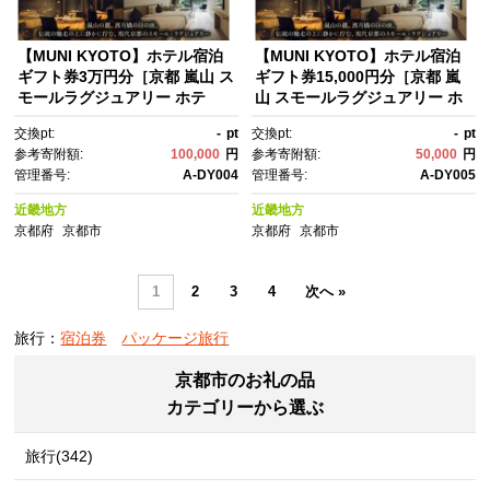
【MUNI KYOTO】ホテル宿泊
【MUNI KYOTO】ホテル宿泊
ギフト券3万円分［京都 嵐山 ス
ギフト券15,000円分［京都 嵐
モールラグジュアリー ホテ
山 スモールラグジュアリー ホ
ル 宿泊 ギフト券 割引券 割
テル 宿泊 ギフト券 割引券 割
交換pt:
-
pt
交換pt:
-
pt
引 チケット 宿泊券 人気 おすす
引 チケット 宿泊券 人気 おすす
参考寄附額:
100,000
円
参考寄附額:
50,000
円
め ホテル 宿泊 旅行 観光 ふる
め ホテル 宿泊 旅行 観光 ふる
管理番号:
A-DY004
管理番号:
A-DY005
さと納税 ］
さと納税 ］
近畿地方
近畿地方
京都府
京都市
京都府
京都市
1
2
3
4
次へ »
旅行：
宿泊券
パッケージ旅行
京都市のお礼の品
カテゴリーから選ぶ
旅行(342)