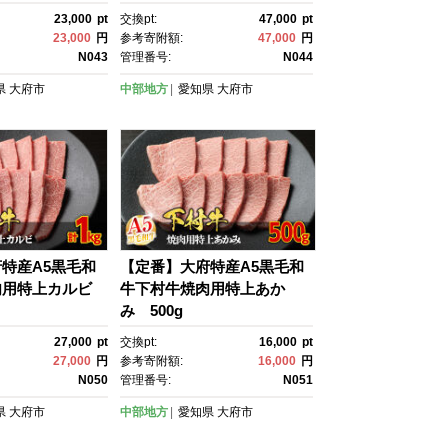
23,000
pt
交換pt:
47,000
pt
23,000
円
参考寄附額:
47,000
円
N043
管理番号:
N044
県
大府市
中部地方
愛知県
大府市
特産A5黒毛和
【定番】大府特産A5黒毛和
肉用特上カルビ
牛下村牛焼肉用特上あか
み 500g
27,000
pt
交換pt:
16,000
pt
27,000
円
参考寄附額:
16,000
円
N050
管理番号:
N051
県
大府市
中部地方
愛知県
大府市