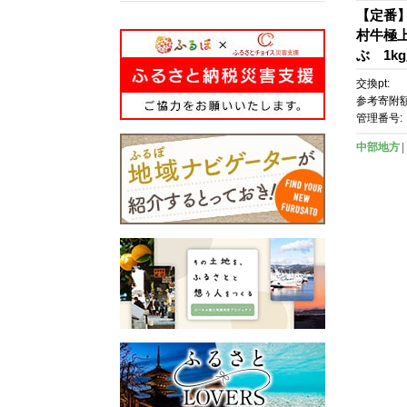
【定番
村牛極
ぶ 1k
交換pt:
参考寄附額
管理番号:
中部地方