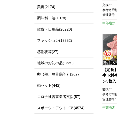
交換pt:
美容(2174)
参考寄附額
管理番号:
調味料・油(1978)
中部地方
雑貨・日用品(28220)
ファッション(13552)
感謝状等(27)
地域のお礼の品(1235)
【定番
卵（鶏、烏骨鶏等）(262)
牛下村
ン5枚入
鍋セット(442)
交換pt:
参考寄附額
コロナ被害事業者支援(57)
管理番号:
スポーツ・アウトドア(4574)
中部地方