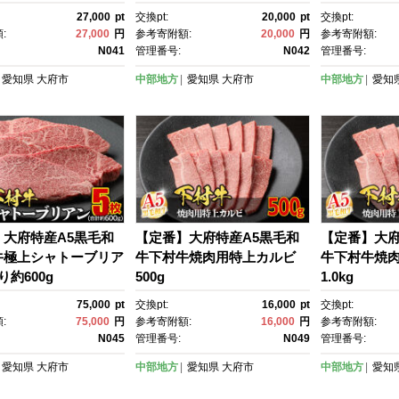
27,000
pt
交換pt:
20,000
pt
交換pt:
:
27,000
円
参考寄附額:
20,000
円
参考寄附額:
N041
管理番号:
N042
管理番号:
愛知県
大府市
中部地方
愛知県
大府市
中部地方
愛知
】大府特産A5黒毛和
【定番】大府特産A5黒毛和
【定番】大府
牛極上シャトーブリア
牛下村牛焼肉用特上カルビ
牛下村牛焼
り約600g
500g
1.0kg
75,000
pt
交換pt:
16,000
pt
交換pt:
:
75,000
円
参考寄附額:
16,000
円
参考寄附額:
N045
管理番号:
N049
管理番号:
愛知県
大府市
中部地方
愛知県
大府市
中部地方
愛知