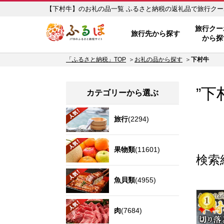
【下村牛】のお礼の品一覧 ふるさと納税の返礼
ふるぽ JTBのふるさと納税サイ
旅行クー
旅行先から探す
から探
「ふるさと納税」TOP
お礼の品から探す
下村牛
”下
カテゴリーから選ぶ
旅行
(2294)
果物類
(11601)
検索
魚貝類
(4955)
肉
(7684)