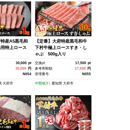
特産A5黒毛和
【定番】大府特産黒毛和牛
肉用特上ロース
下村牛極上ロースすき・し
ゃぶ 500g入り
30,000
pt
交換pt:
17,500
pt
30,000
円
参考寄附額:
17,500
円
N054
管理番号:
N055
県
大府市
中部地方
愛知県
大府市