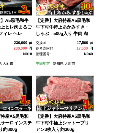
】A5黒毛和牛
【定番】大府特産A5黒毛和
極上ヒレ肉まるご
牛下村牛特上あかみすき・
フィレ ヘレ
しゃぶ 500g入り 牛肉 肉
230,000
pt
交換pt:
17,500
pt
230,000
円
参考寄附額:
17,500
円
N018
管理番号:
N040
県
大府市
中部地方
愛知県
大府市
特産A5黒毛和
【定番】大府特産A5黒毛和
上サーロインステ
牛下村牛極上シャトーブリ
約800g
アン3枚入り約360g