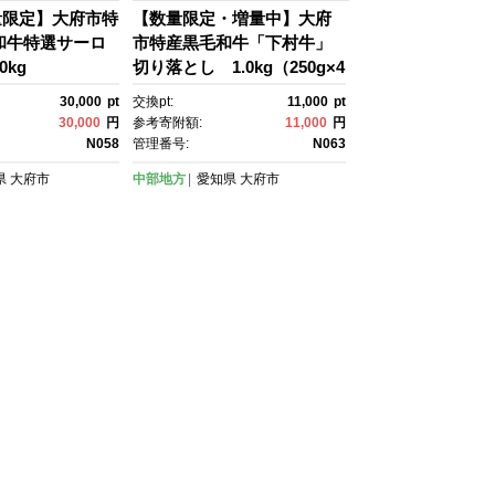
量限定】大府市特
【数量限定・増量中】大府
和牛特選サーロ
市特産黒毛和牛「下村牛」
0kg
切り落とし 1.0kg（250g×4
パック）
30,000
pt
交換pt:
11,000
pt
30,000
円
参考寄附額:
11,000
円
N058
管理番号:
N063
県
大府市
中部地方
愛知県
大府市