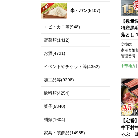
米・パン
(5407)
【数量
エビ・カニ等(948)
特産黒
落とし 1
野菜類(1412)
ク）
交換pt:
参考寄附額
お酒(4721)
管理番号:
中部地方
イベントやチケット等(4352)
加工品等(9298)
飲料類(4254)
菓子(5340)
麺類(1604)
【定番
牛下村
家具・装飾品(14985)
ゃぶ 1