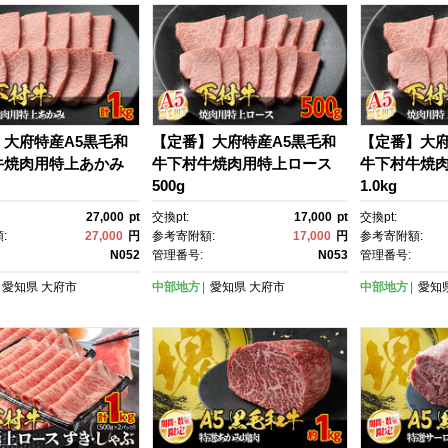
】大府特産A5黒毛和
【定番】大府特産A5黒毛和
【定番】大府
牛焼肉用特上あかみ
牛下村牛焼肉用特上ロース
牛下村牛焼
500g
1.0kg
27,000
pt
交換pt:
17,000
pt
交換pt:
:
27,000
円
参考寄附額:
17,000
円
参考寄附額:
N052
管理番号:
N053
管理番号:
愛知県
大府市
中部地方
愛知県
大府市
中部地方
愛知