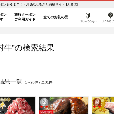
品で旅行クーポンをＧＥＴ！ - JTBのふるさと納税サイト [ふるぽ]
ト
ポン
旅行クーポン
全てのお礼の品
はじめ
す
ご利用ガイド
村牛”の検索結果
結果一覧
1～20件 / 全31件