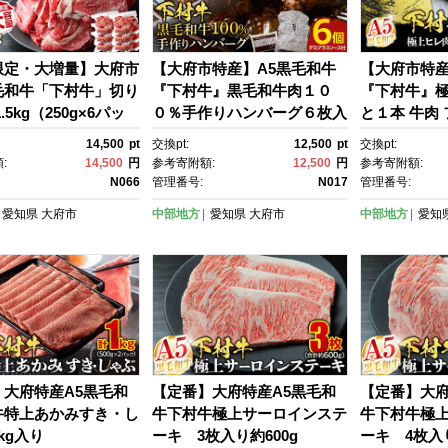
限定・大増量】大府市
【大府市特産】A5黒毛和牛
【大府市特産
毛和牛「下村牛」切り
『下村牛』黒毛和牛肉１０
『下村牛』
.5kg（250g×6パッ
０％手作りハンバーグ６枚入
と１本 牛肉 
14,500
pt
交換pt:
12,500
pt
交換pt:
:
14,500
円
参考寄附額:
12,500
円
参考寄附額:
N066
管理番号:
N017
管理番号:
愛知県
大府市
中部地方
愛知県
大府市
中部地方
愛知
】大府特産A5黒毛和
【定番】大府特産A5黒毛和
【定番】大府
牛特上あかみすき・し
牛下村牛極上サーロインステ
牛下村牛極
kg入り
ーキ 3枚入り約600g
ーキ 4枚入り