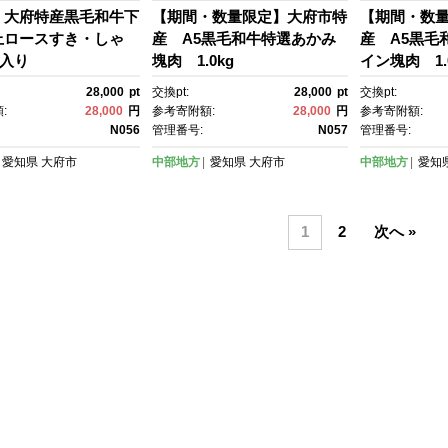
】大府特産黒毛和牛下
【期間・数量限定】大府市特
【期間・数
上ロースすき・しゃ
産 A5黒毛和牛特選あかみ
産 A5黒毛
g入り
塊肉 1.0kg
イン塊肉 1.
28,000
pt
交換pt:
28,000
pt
交換pt:
:
28,000
円
参考寄附額:
28,000
円
参考寄附額:
N056
管理番号:
N057
管理番号:
愛知県
大府市
中部地方
愛知県
大府市
中部地方
愛知
1
2
次へ »