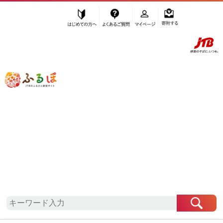
はじめての方へ
よくあるご質問
マイページ
寄附する
ふるぽ JTBのふるさと納税サイト
「ふるさと納税」TOP
角田市 お礼の品から探す
ファッション
アクセサリー
”アクセサリー” 宮城県
角田市
のお礼の
品一覧
さらに検索条件を絞り込む
アクセサリー