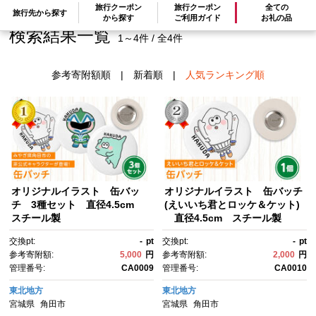
旅行クーポン
旅行クーポン
全ての
旅行先から探す
から探す
ご利用ガイド
お礼の品
検索結果一覧
1～4件 / 全4件
参考寄附額順
|
新着順
|
人気ランキング順
オリジナルイラスト 缶バッ
オリジナルイラスト 缶バッチ
チ 3種セット 直径4.5cm
(えいいち君とロッケ＆ケット)
スチール製
直径4.5cm スチール製
交換pt:
-
pt
交換pt:
-
pt
参考寄附額:
5,000
円
参考寄附額:
2,000
円
管理番号:
CA0009
管理番号:
CA0010
東北地方
東北地方
宮城県
角田市
宮城県
角田市