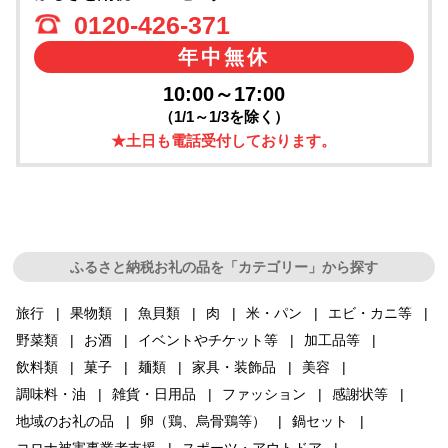
0120-426-371
年中無休
10:00～17:00
（1/1～1/3を除く）
★土日も電話受付しております。
ふるさと納税お礼の品を「カテゴリー」から探す
旅行
果物類
魚貝類
肉
米・パン
エビ・カニ等
野菜類
お酒
イベントやチケット等
加工品等
飲料類
菓子
麺類
家具・装飾品
美容
調味料・油
雑貨・日用品
ファッション
感謝状等
地域のお礼の品
卵（鶏、烏骨鶏等）
鍋セット
コロナ被害事業者支援
スポーツ・アウトドア