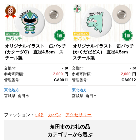
オリジナルイラスト 缶バッチ
オリジナルイラスト 缶バッチ
(カクーダQ) 直径4.5cm ス
(かくだだどん) 直径4.5cm
チール製
スチール製
交換pt:
-
pt
交換pt:
-
pt
参考寄附額:
2,000
円
参考寄附額:
2,000
円
管理番号:
CA0011
管理番号:
CA0012
東北地方
東北地方
宮城県
角田市
宮城県
角田市
ファッション：
小物
カバン
アクセサリー
角田市のお礼の品
カテゴリーから選ぶ