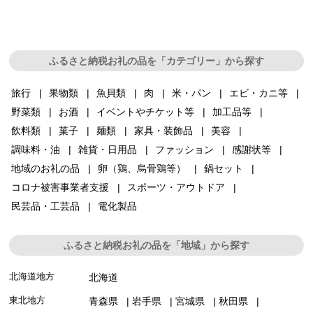
ふるさと納税お礼の品を「カテゴリー」から探す
旅行
果物類
魚貝類
肉
米・パン
エビ・カニ等
野菜類
お酒
イベントやチケット等
加工品等
飲料類
菓子
麺類
家具・装飾品
美容
調味料・油
雑貨・日用品
ファッション
感謝状等
地域のお礼の品
卵（鶏、烏骨鶏等）
鍋セット
コロナ被害事業者支援
スポーツ・アウトドア
民芸品・工芸品
電化製品
ふるさと納税お礼の品を「地域」から探す
北海道地方
北海道
東北地方
青森県
岩手県
宮城県
秋田県