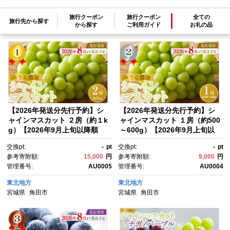
旅行クーポン
旅行クーポン
全ての
旅行先から探す
参考寄附額順
|
新着順
|
人気ランキング順
から探す
ご利用ガイド
お礼の品
【2026年発送分先行予約】シ
【2026年発送分先行予約】シ
ャインマスカット ２房（約１k
ャインマスカット １房（約500
g）【2026年9月上旬以降順
～600g）【2026年9月上旬以
次】
降順次】
交換pt:
-
pt
交換pt:
-
pt
参考寄附額:
15,000
円
参考寄附額:
9,000
円
管理番号:
AU0005
管理番号:
AU0004
東北地方
東北地方
宮城県
角田市
宮城県
角田市