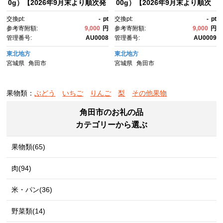
0g）【2026年9月末より順次発
00g）【2026年9月末より順次
送】
発送】
交換pt:
-
pt
交換pt:
-
pt
参考寄附額:
9,000
円
参考寄附額:
9,000
円
管理番号:
AU0008
管理番号:
AU0009
東北地方
東北地方
宮城県
角田市
宮城県
角田市
果物類：
ぶどう
いちご
りんご
梨
その他果物
角田市のお礼の品
カテゴリーから選ぶ
果物類(65)
肉(94)
米・パン(36)
野菜類(14)