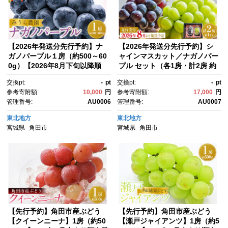
【2026年発送分先行予約】ナ
【2026年発送分先行予約】シ
ガノパープル１房（約500～60
ャインマスカット／ナガノパー
0g）【2026年8月下旬以降順
プル セット（各1房・計2房 約
次】
1kg）【2026年9月上旬以降順
交換pt:
-
pt
交換pt:
-
pt
次】｜シャインマスカット ナ
参考寄附額:
10,000
円
参考寄附額:
17,000
円
ガノパープル ぶどう 葡萄 宮城
管理番号:
AU0006
管理番号:
AU0007
県角田市 フルーツ 果物 セット
東北地方
東北地方
宮城県
角田市
宮城県
角田市
【先行予約】角田市産ぶどう
【先行予約】角田市産ぶどう
【クイーンニーナ】1房（約50
【瀬戸ジャイアンツ】1房（約5