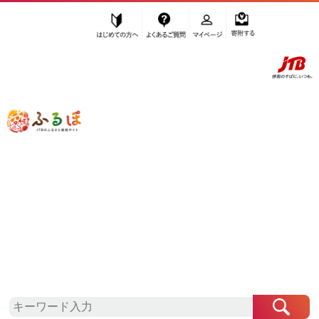
はじめての方へ
よくあるご質問
マイページ
寄附する
ふるぽ JTBのふるさと納税サイト
「ふるさと納税」TOP
角田市 お礼の品から探す
果物類
ぶどう
”ぶどう” 宮城県
角田市
のお礼の品一覧
さらに検索条件を絞り込む
ぶどう
検索結果一覧
1～6件 / 全6件