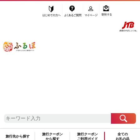
はじめての方へ
よくあるご質問
マイページ
寄附する
ふるぽ JTBのふるさと納税サイト
「ふるさと納税」TOP
角田市 お礼の品から探す
お酒
日本酒
純米大吟醸酒
”純米大吟醸酒” 宮城県
角田市
のお礼の
品一覧
さらに検索条件を絞り込む
純米大吟醸酒
旅行クーポン
旅行クーポン
全ての
旅行先から探す
から探す
ご利用ガイド
お礼の品