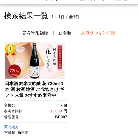
検索結果一覧
1～1件 / 全1件
参考寄附額順
|
新着順
|
人気ランキング順
日本酒 純米大吟醸 花 720ml 1
本 酒 お酒 地酒 ご当地 さけ ギ
フト 人気 おすすめ 和洋中
交換pt:
-
pt
参考寄附額:
13,000
円
管理番号:
BD007
東北地方
宮城県
角田市