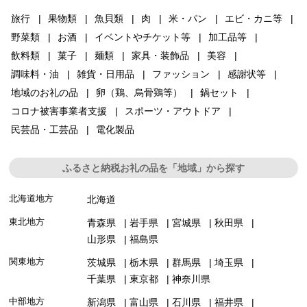
旅行
果物類
魚貝類
肉
米・パン
エビ・カニ等
野菜類
お酒
イベントやチケット等
加工品等
飲料類
菓子
麺類
家具・装飾品
美容
調味料・油
雑貨・日用品
ファッション
感謝状等
地域のお礼の品
卵（鶏、烏骨鶏等）
鍋セット
コロナ被害事業者支援
スポーツ・アウトドア
民芸品・工芸品
電化製品
ふるさと納税お礼の品を「地域」から探す
北海道地方
北海道
東北地方
青森県
岩手県
宮城県
秋田県
山形県
福島県
関東地方
茨城県
栃木県
群馬県
埼玉県
千葉県
東京都
神奈川県
中部地方
新潟県
富山県
石川県
福井県