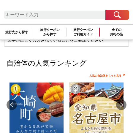
検索条件に一致するお礼の品はありま
せん
旅行クーポン
旅行クーポン
全ての
旅行先から探す
検索条件を変更して再度お試しください
から探す
ご利用ガイド
お礼の品
文字が正しく入力されていることをご確認ください
自治体の人気ランキング
人気の自治体をもっと見る