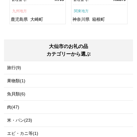
焼 訳あり ギフト 人気 おす
町
すめ 鹿児島県 大崎町 大隅
九州地方
関東地方
半島 A703
鹿児島県
大崎町
神奈川県
箱根町
大仙市のお礼の品
カテゴリーから選ぶ
旅行(9)
果物類(1)
魚貝類(6)
肉(47)
米・パン(23)
エビ・カニ等(1)