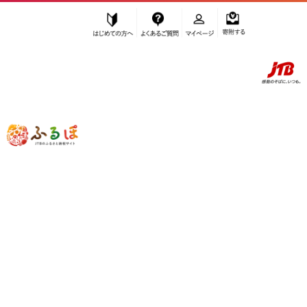
はじめての方へ
よくあるご質問
マイページ
寄附する
ふるぽ JTBのふるさと納税サイト
「ふるさと納税」TOP
大仙市 お礼の品から探す
加工品等
その他
”その他” 秋田県
大仙市
のお礼の品一覧
さらに検索条件を絞り込む
その他