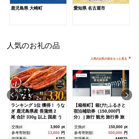
鹿児島県 大崎町
愛知県 名古屋市
人気のお礼の品
人気のお礼の品をもっと見る
ランキング 1位 獲得！ うな
【箱根町】箱ぴたふるさと
ぎ 鹿児島県産 長蒲焼 2
宿泊補助券（150,000円
マ
尾 合計 330g 以上 国産 う
分） | 旅行 観光 旅行券 旅
なぎ 鰻 ウナギ 蒲焼き 蒲
行クーポン クーポン 箱根
pt
交換pt:
3,900
pt
交換pt:
150,000
pt
焼 かばやき 魚 魚介 魚貝 海
町ふるさと納税 神奈川県ふ
円
参考寄附額:
13,000
円
参考寄附額:
500,000
円
鮮 うな重 ひつまぶし 蒲
るさと納税 神奈川県 箱根
1
管理番号:
A703
管理番号:
AM875