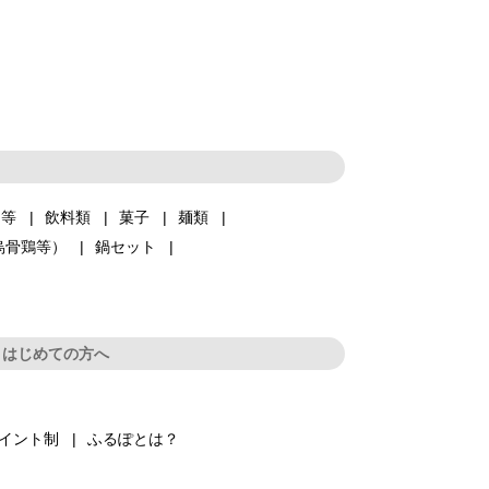
品等
飲料類
菓子
麺類
烏骨鶏等）
鍋セット
はじめての方へ
イント制
ふるぽとは？