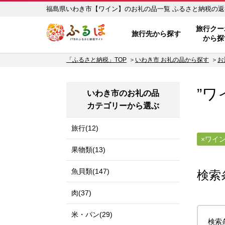
福島県いわき市【ワイン】の
ふるぽ JTBのふるさと納税サイ
旅行クー
旅行先から探す
から探
「ふるさと納税」TOP
いわき市 お礼の品から探す
お
”ワ
いわき市のお礼の品
カテゴリーから選ぶ
旅行(12)
ワイ
果物類(13)
魚貝類(147)
検索
肉(37)
米・パン(29)
検索