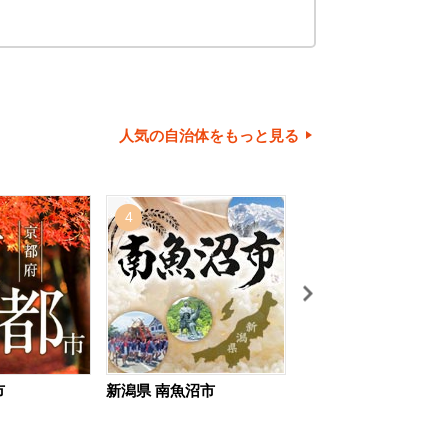
人気の自治体をもっと見る
4
5
市
新潟県 南魚沼市
北海道 旭川市