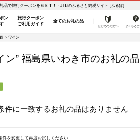
お礼の品一覧 ふるさと納税の返礼品で旅行クーポンをＧＥＴ！ - JTBのふるさと納税サイト [ふるぽ]
ト
ポン
旅行クーポン
全てのお礼の品
はじめ
す
ご利用ガイド
酒
ワイン
イン” 福島県
いわき市
のお礼の品
ン
条件に一致するお礼の品はありません
条件を変更して再度お試しください