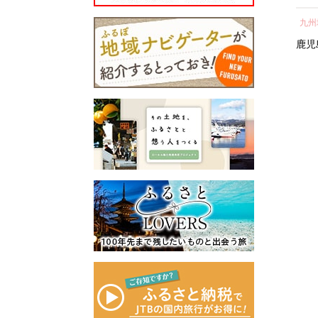
所蔵物や作品が展示された
納税 神奈川県 箱根町
し 
青山剛昌ふるさと館をはじ
関東地方
近畿地方
九州
気 
め、駅から青山剛昌ふるさ
町 
神奈川県
箱根町
滋賀県
鹿児
と館までの約1.4kmを「コナ
ン通り」と名付け、キャラ
クターのブロンズ像やカラ
ーオブジェが点在するなど
「名探偵コナンに会えるま
ち」づくりを進めていま
す。
町を応援していただけるみ
なさまと一緒に持続可能な
まちづくりを進めていきま
す。
みなさまの応援をよろしく
お願いします。