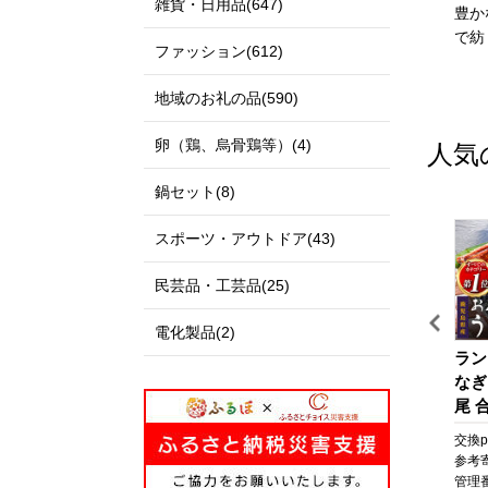
雑貨・日用品(647)
私たちのまち北栄町は、鳥
伊達政宗公の城下町として
豊か
取県の中央部に位置する人
発展し、美しい自然と快適
で紡
ファッション(612)
口約14,000人の町です。
な都市空間が共存する杜の
北は日本海に面し、白砂青
都、仙台市。本市の更なる
地域のお礼の品(590)
松の景色が美しい北条砂丘
発展にご支援とご協力をお
が広がっており、南は大山
願いいたします。
卵（鶏、烏骨鶏等）(4)
人気
を望む黒ぼく地帯の丘陵地
があり、豊かな自然に囲ま
鍋セット(8)
れています。
この豊かな自然環境を生か
スポーツ・アウトドア(43)
し、スイカ、ぶどう、らっ
きょう、長芋などさまざま
民芸品・工芸品(25)
な魅力ある農産物が生み出
されています。
電化製品(2)
また、漫画「名探偵コナ
ッ
【箱根町】JTBふるさと旅
びわ湖マラソン 2027 【滋
ラン
ン」の作者である青山剛昌
な
行クーポン（Eメール発
賀県外寄附者専用】ふるさ
なぎ
氏の出身地であり、駅構内
行）（30,000円分） | 旅
と納税ランナー枠
尾 合
に「名探偵コナン」の装飾
行 観光 旅行券 旅行クーポ
なぎ
pt
交換pt:
30,000
pt
交換pt:
-
pt
交換pt
が施されたコナン駅（JR由
ン クーポン 箱根町ふるさ
焼 
円
参考寄附額:
100,000
円
参考寄附額:
50,000
円
参考
良駅）や青山氏の思い出の
と納税 神奈川県ふるさと
貝 
12
管理番号:
JTBW030T
管理番号:
DX005
管理番