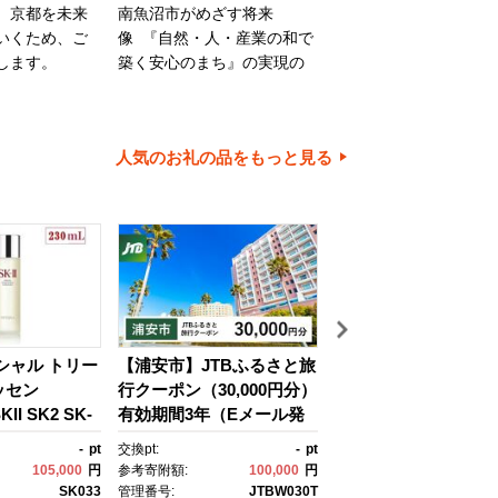
、京都を未来
南魚沼市がめざす将来
旭川市は、旭山動物園
いくため、ご
像 『自然・人・産業の和で
川家具で知られるほか
します。
築く安心のまち』の実現の
内有数の米どころでも
ために大切に使わせていた
ます。旭川市の魅力あ
だきます。
ちづくりのために、ご
とご協力をお願いいた
人気のお礼の品をもっと見る
す。
イシャル トリー
【浦安市】JTBふるさと旅
【箱根町】箱ぴたふ
ッセン
行クーポン（30,000円分）
宿泊補助券（150,000
II SK2 SK-
有効期間3年（Eメール発
分） | 旅行 観光 旅行
ケーツー エスケ
行）｜旅行 トラベル 予
行クーポン クーポン 
-
pt
交換pt:
-
pt
交換pt:
150,
 ピテラ スキ
約 国内旅行 JTB 宿泊 観
町ふるさと納税 神奈
105,000
円
参考寄附額:
100,000
円
参考寄附額:
500,
 ｺｽﾒ フェイ
光 体験 旅行券 宿泊券 旅
ふるさと納税 神奈川県
SK033
管理番号:
JTBW030T
管理番号: