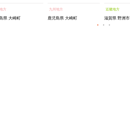
蒲焼 訳あり ギフト 人
貝 海鮮 うな重 蒲焼 訳あ
シャルトリ
地方
九州地方
近畿地方
おすすめ 鹿児島県 大崎
り ギフト 人気 おすす
センス フェ
大隅半島 A703
め 鹿児島県 大崎町 大隅半
ートメント 
島県
大崎町
鹿児島県
大崎町
滋賀県
野洲市
島 A995G 【会員限定のお
トエッセンス
礼の品】【うなぎ蒲焼 国
産 うなぎ unagi 鰻 ウナ
ギ うなぎ蒲焼】