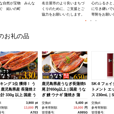
な自然が宝物 みんな
名古屋市のより良いまちづ
心のふるさと
ぐ 結いの町
くりのために、ご支援とご
に引き継いで
協力をお願いいたします。
寄附をお願い
のお礼の品
キング 1位 獲得！ う
鹿児島県産うなぎ長蒲焼5
SK-II フェ
 鹿児島県産 長蒲焼 2
尾 計650g以上 | 国産 うな
トメント エ
計 330g 以上 国産 う
ぎ 鰻 ウナギ 蒲焼き 蒲
ス 230mL｜SK
 鰻 ウナギ 蒲焼き 蒲
焼 かばやき unagi うなぎ
2 SK エス
:
3,900
pt
交換pt:
5,400
pt
交換pt:
かばやき 魚 魚介 魚
蒲焼 土用丑の日 土用の丑
ーツ エスケｰ
寄附額:
13,000
円
参考寄附額:
18,000
円
参考寄附額:
海鮮 うな重 ひつまぶ
の日 丑の日 魚 魚介 魚
ンケア 化粧品
号:
A703
管理番号:
A995G
管理番号: