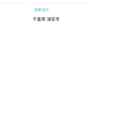
ートメントエッ
行予約 ホテル 旅館 チケ
根町
関東地方
関東地方
イシャルトリ
ット 子供 子連れ カップ
トリートメン
ル 家族 人気 おすすめ 旅
千葉県
浦安市
神奈川県
箱根町
 化粧水｜
行クーポン 店頭 オンライ
ン ネット予約 電話 有効期
間3年