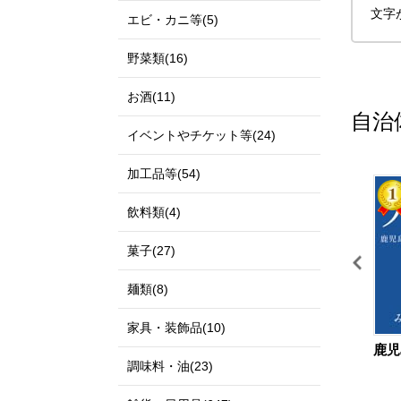
文字
エビ・カニ等(5)
野菜類(16)
お酒(11)
自治
イベントやチケット等(24)
加工品等(54)
11
12
飲料類(4)
菓子(27)
麺類(8)
家具・装飾品(10)
鳥取県 北栄町
宮城県 仙台市
鹿児
調味料・油(23)