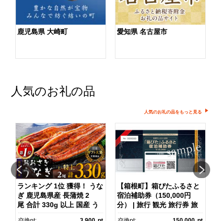
鹿児島県 大崎町
愛知県 名古屋市
人気のお礼の品
人気のお礼の品をもっと見る
ランキング 1位 獲得！ うな
【箱根町】箱ぴたふるさと
ぎ 鹿児島県産 長蒲焼 2
宿泊補助券（150,000円
マ
尾 合計 330g 以上 国産 う
分） | 旅行 観光 旅行券 旅
なぎ 鰻 ウナギ 蒲焼き 蒲
行クーポン クーポン 箱根
pt
交換pt:
3,900
pt
交換pt:
150,000
pt