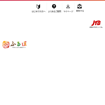
はじめての方へ
よくあるご質問
マイページ
寄附する
ふるぽ JTBのふるさと納税サイト
「ふるさと納税」TOP
美浦村 お礼の品から探す
米・パン
米
その他米
”その他米” 茨城県
美浦村
のお礼の品一
覧
さらに検索条件を絞り込む
その他米