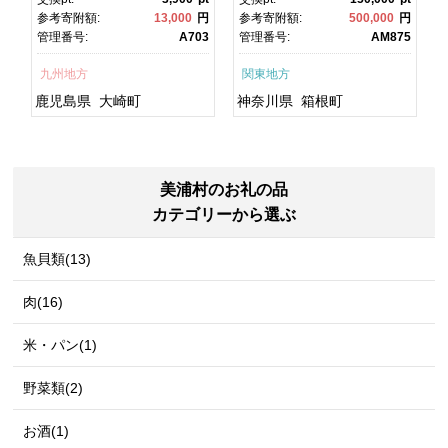
焼 かばやき 魚 魚介 魚貝 海
町ふるさと納税 神奈川県ふ
円
参考寄附額:
13,000
円
参考寄附額:
500,000
円
鮮 うな重 ひつまぶし 蒲
るさと納税 神奈川県 箱根
1
管理番号:
A703
管理番号:
AM875
焼 訳あり ギフト 人気 おす
町
すめ 鹿児島県 大崎町 大隅
九州地方
関東地方
半島 A703
鹿児島県
大崎町
神奈川県
箱根町
美浦村のお礼の品
カテゴリーから選ぶ
魚貝類(13)
肉(16)
米・パン(1)
野菜類(2)
お酒(1)