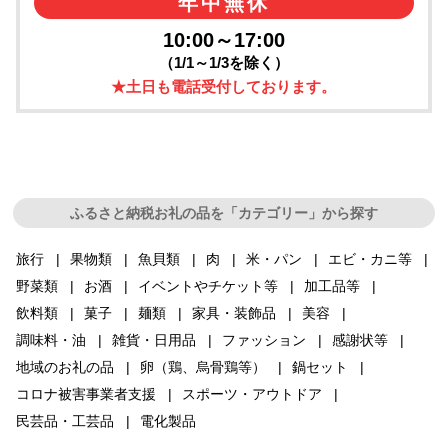
年中無休
10:00～17:00
（1/1～1/3を除く）
★土日も電話受付しております。
ふるさと納税お礼の品を「カテゴリー」から探す
旅行
果物類
魚貝類
肉
米・パン
エビ・カニ等
野菜類
お酒
イベントやチケット等
加工品等
飲料類
菓子
麺類
家具・装飾品
美容
調味料・油
雑貨・日用品
ファッション
感謝状等
地域のお礼の品
卵（鶏、烏骨鶏等）
鍋セット
コロナ被害事業者支援
スポーツ・アウトドア
民芸品・工芸品
電化製品