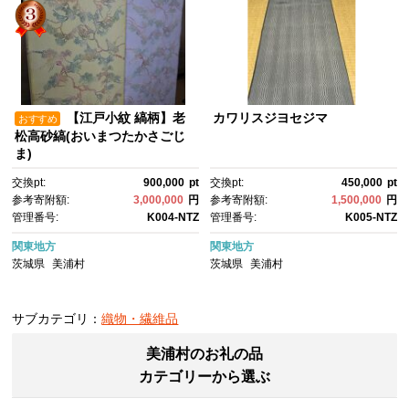
【江戸小紋 縞柄】老
カワリスジヨセジマ
おすすめ
松高砂縞(おいまつたかさごじ
ま)
交換pt:
900,000
pt
交換pt:
450,000
pt
参考寄附額:
3,000,000
円
参考寄附額:
1,500,000
円
管理番号:
K004-NTZ
管理番号:
K005-NTZ
関東地方
関東地方
茨城県
美浦村
茨城県
美浦村
サブカテゴリ：
織物・繊維品
美浦村のお礼の品
カテゴリーから選ぶ