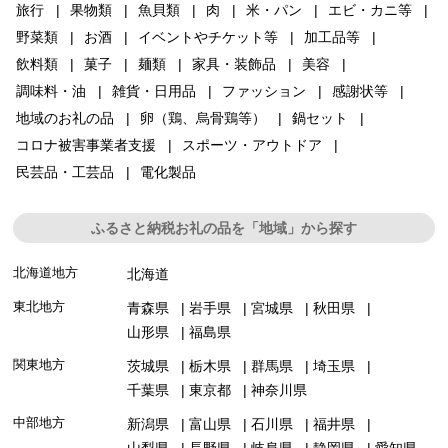
旅行
果物類
魚貝類
肉
米・パン
エビ・カニ等
野菜類
お酒
イベントやチケット等
加工品等
飲料類
菓子
麺類
家具・装飾品
美容
調味料・油
雑貨・日用品
ファッション
感謝状等
地域のお礼の品
卵（鶏、烏骨鶏等）
鍋セット
コロナ被害事業者支援
スポーツ・アウトドア
民芸品・工芸品
電化製品
ふるさと納税お礼の品を「地域」から探す
北海道地方
北海道
東北地方
青森県
岩手県
宮城県
秋田県
山形県
福島県
関東地方
茨城県
栃木県
群馬県
埼玉県
千葉県
東京都
神奈川県
中部地方
新潟県
富山県
石川県
福井県
山梨県
長野県
岐阜県
静岡県
愛知県