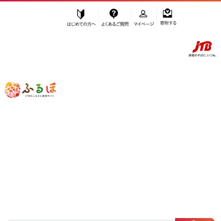
はじめての方へ
よくあるご質問
マイページ
寄附する
ふるぽ JTBのふるさと納税サイト
「ふるさと納税」TOP
美浦村 お礼の品から探す
民芸品・工芸品
”民芸品・工芸品” 茨城県
美浦村
のお礼
の品一覧
さらに検索条件を絞り込む
民芸品・工芸品