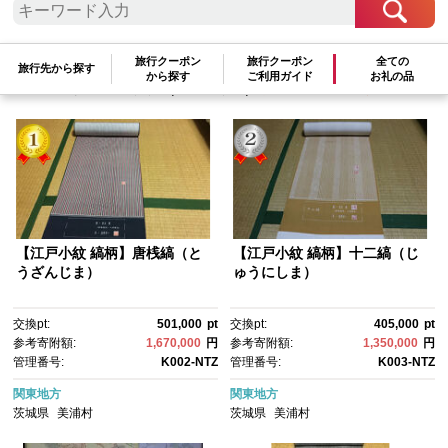
検索結果一覧
1～4件 / 全4件
旅行クーポン
旅行クーポン
全ての
旅行先から探す
から探す
ご利用ガイド
お礼の品
参考寄附額順
|
新着順
|
人気ランキング順
【江戸小紋 縞柄】唐桟縞（と
【江戸小紋 縞柄】十二縞（じ
うざんじま）
ゅうにしま）
交換pt:
501,000
pt
交換pt:
405,000
pt
参考寄附額:
1,670,000
円
参考寄附額:
1,350,000
円
管理番号:
K002-NTZ
管理番号:
K003-NTZ
関東地方
関東地方
茨城県
美浦村
茨城県
美浦村