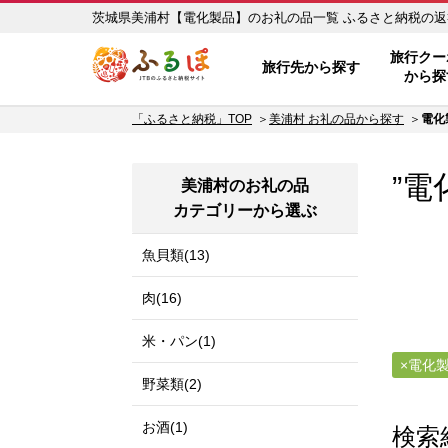
茨城県美浦村【電化製品】の
ふるぽ JTBのふるさと納税サイ
旅行クー
旅行先から探す
から探
「ふるさと納税」TOP
美浦村 お礼の品から探す
電化
”電
美浦村のお礼の品
カテゴリーから選ぶ
魚貝類(13)
肉(16)
米・パン(1)
電化
野菜類(2)
お酒(1)
検索