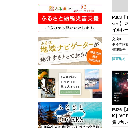
PJ03【 N
ser 】
イルレ
ー/レ
交換pt:
ー / 3
参考寄附額
フォー
管理番号:
自動台形
関東地方
ー/DLP搭
載 / ホ
PJ26【J
K】VG
賞 3色