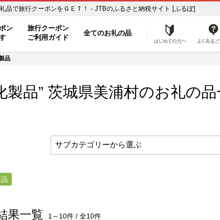
お礼の品一覧 ふるさと納税の返礼品で旅行クーポンをＧＥＴ！ - JTBのふるさと納税サイト [ふるぽ]
ト
ポン
旅行クーポン
全てのお礼の品
はじめ
す
ご利用ガイド
製品
化製品” 茨城県
美浦村
のお礼の品
製品
結果一覧
1～10件 / 全10件