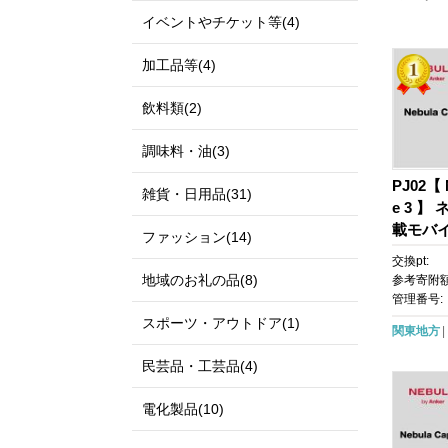
イベントやチケット等(4)
加工品等(4)
飲料類(2)
調味料・油(3)
PJ02【 
雑貨・日用品(31)
e 3 】 
載モバ
ファッション(14)
フルHD 
交換pt:
ン / 最
地域のお礼の品(8)
参考寄附額
ーカー 
管理番号:
直・水
スポーツ・アウトドア(1)
関東地方
トフォ
ンフィッ
民芸品・工芸品(4)
電化製品(10)