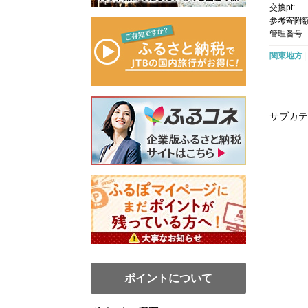
度 ハイ
交換pt:
ェクター 
参考寄附額
ームシア
管理番号:
形補正
関東地方
サブカテ
ポイントについて