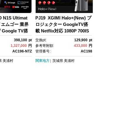
N1S Ultimat
PJ19 XGIMI Halo+(New) プ
イエムゴー 業界
ロジェクター GoogleTV搭
oogle TV搭
載 Netflix対応 1080P 700IS
O ルーメン プロジェクタ
398,100
pt
交換pt:
129,900
pt
ー 小型 家庭用【ISA技術 /40
1,327,000
円
参考寄附額:
433,000
円
~200 インチ投影可能 /内蔵
AC196-NTZ
管理番号:
AC198
バッテリー2.5 時間再生可能/
県
美浦村
関東地方
茨城県
美浦村
オートフォーカスなど】