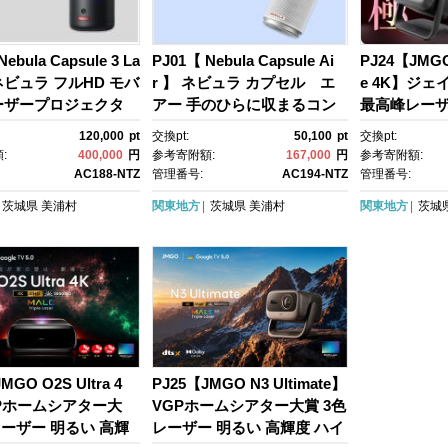
ebula Capsule 3 La
PJ01【 Nebula Capsule Ai
PJ24【JMGO 
 ネビュラ フルHD モバ
r 】 ネビュラ カプセル エ
e 4K】ジェ
ーザープロジェクタ
アー 手のひらに収まるコン
最高峰レーザ G
ーザープロジェクタ
パクトサイズ / ハイビジョ
載
120,000
pt
交換pt:
50,100
pt
交換pt:
00ANSIルーメン/オート
ン / Google TV搭載 / 150 AN
:
400,000
円
参考寄附額:
167,000
円
参考寄附額:
カス機能/垂直・水平
SIルーメン / 最大100インチ
AC188-NTZ
管理番号:
AC194-NTZ
管理番号:
補正 / 8W スピーカ
の大画面 / Google Cast対
茨城県
美浦村
関東地方
茨城県
美浦村
関東地方
茨城
載 / Google TV搭
応 / オートフォーカス / 自動
ームシアター / usb
台形補正 / Dolby Digital Plu
s搭載
MGO O2S Ultra 4
PJ25【JMGO N3 Ultimate】
Pホームシアター大
VGPホームシアター大賞 3色
レーザー 明るい 高輝
レーザー 明るい 高輝度 ハイ