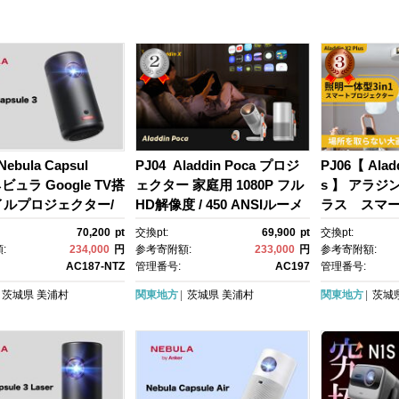
Nebula Capsul
PJ04 Aladdin Poca プロジ
PJ06【 Aladd
ネビュラ Google TV搭
ェクター 家庭用 1080P フル
s 】 アラジン
イルプロジェクター/
HD解像度 / 450 ANSIルーメ
ラス スマー
/ 200ANSIルーメ
ン/Harman Kardon内蔵スピ
ター 第2世代 
70,200
pt
交換pt:
69,900
pt
交換pt:
大120インチ / 8Wスピ
ーカー / 90% DCI P3色域カ
ラジン 家庭
:
234,000
円
参考寄附額:
233,000
円
参考寄附額:
/ 自動障害物回避/垂
バー率 / 120インチ大画面投
ー オートフ
AC187-NTZ
管理番号:
AC197
管理番号:
平自動台形補正/オー
影 / 360°回転ジンバル/内蔵バ
ームエンター
茨城県
美浦村
関東地方
茨城県
美浦村
関東地方
茨城
ーカス調整/スクリー
ッテリー/天井 ぷろじえくた
画 天井照明 
ト/小型/家庭用
ー 小型
ライト スピ