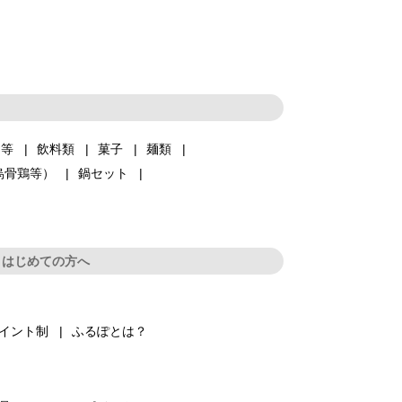
品等
飲料類
菓子
麺類
烏骨鶏等）
鍋セット
はじめての方へ
イント制
ふるぽとは？