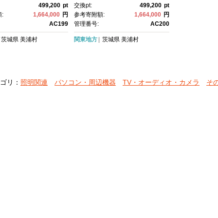
エンド ホームプロジ
エンド ホームプロジェクタ
499,200
pt
交換pt:
499,200
pt
GoogleTV 搭載 ホ
ー GoogleTV 搭載 ホームシ
:
1,664,000
円
参考寄附額:
1,664,000
円
ター 家庭用 自動台
アター 家庭用 自動台形補正
AC199
管理番号:
AC200
茨城県
美浦村
関東地方
茨城県
美浦村
ゴリ：
照明関連
パソコン・周辺機器
TV・オーディオ・カメラ
そ