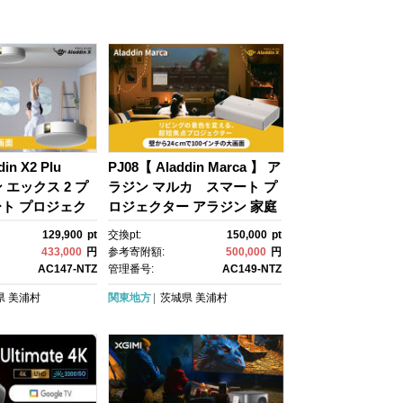
in X2 Plu
PJ08【 Aladdin Marca 】 ア
 エックス 2 プ
ラジン マルカ スマート プ
ト プロジェク
ロジェクター アラジン 家庭
Wi-Fi6対応 ア
用 ホームシアター ホームエ
129,900
pt
交換pt:
150,000
pt
用 ホームシアタ
ンターテイメント 映画 LED
433,000
円
参考寄附額:
500,000
円
ォーカス機能 ホ
シーリングライト 自動台形
AC147-NTZ
管理番号:
AC149-NTZ
テイメント 映
補正 スピーカー
県
美浦村
関東地方
茨城県
美浦村
LEDシーリング
ーカー