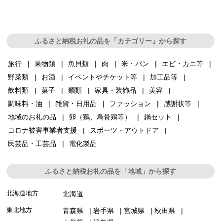
ふるさと納税お礼の品を「カテゴリー」から探す
旅行
果物類
魚貝類
肉
米・パン
エビ・カニ等
野菜類
お酒
イベントやチケット等
加工品等
飲料類
菓子
麺類
家具・装飾品
美容
調味料・油
雑貨・日用品
ファッション
感謝状等
地域のお礼の品
卵（鶏、烏骨鶏等）
鍋セット
コロナ被害事業者支援
スポーツ・アウトドア
民芸品・工芸品
電化製品
ふるさと納税お礼の品を「地域」から探す
北海道地方
北海道
東北地方
青森県
岩手県
宮城県
秋田県