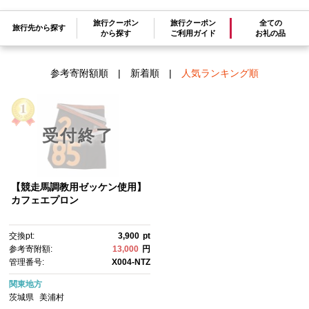
旅行クーポン
旅行クーポン
全ての
旅行先から探す
検索結果一覧
から探す
ご利用ガイド
お礼の品
1～1件 / 全1件
参考寄附額順
|
新着順
|
人気ランキング順
受付終了
【競走馬調教用ゼッケン使用】
カフェエプロン
交換pt:
3,900
pt
参考寄附額:
13,000
円
管理番号:
X004-NTZ
関東地方
茨城県
美浦村