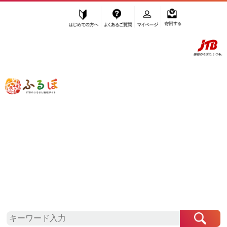
はじめての方へ
よくあるご質問
マイページ
寄附する
ふるぽ JTBのふるさと納税サイト
「ふるさと納税」TOP
美浦村 お礼の品から探す
ファッション
小物
その他小物
”その他小物” 茨城県
美浦村
のお礼の品
一覧
さらに検索条件を絞り込む
その他小物