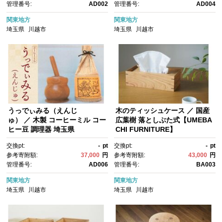
管理番号:
AD002
管理番号:
AD004
関東地方
関東地方
埼玉県
川越市
埼玉県
川越市
うっでぃみる（えんじ
木のティッシュケース ／ 国産
ゅ） ／ 木製 コーヒーミル コー
広葉樹 落としぶた式【UMEBA
ヒー豆 調理器 埼玉県
CHI FURNITURE】
交換pt:
-
pt
交換pt:
-
pt
参考寄附額:
37,000
円
参考寄附額:
43,000
円
管理番号:
AD006
管理番号:
BA003
関東地方
関東地方
埼玉県
川越市
埼玉県
川越市