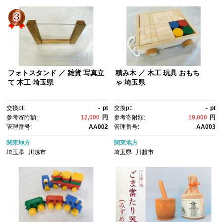
フォトスタンド ／ 雑貨 写真立
積み木 ／ 木工 玩具 おもち
て 木工 埼玉県
ゃ 埼玉県
交換pt:
-
pt
交換pt:
-
pt
参考寄附額:
12,000
円
参考寄附額:
19,000
円
管理番号:
AA002
管理番号:
AA003
関東地方
関東地方
埼玉県
川越市
埼玉県
川越市