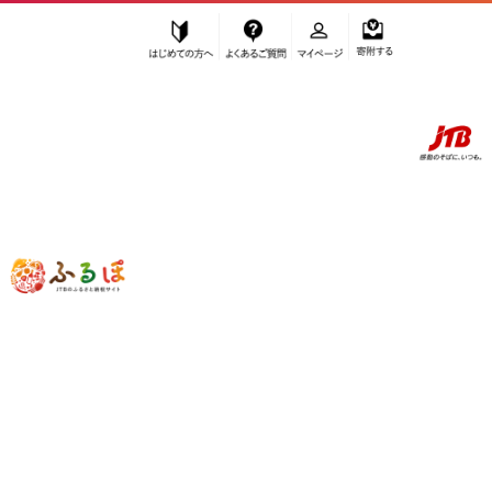
はじめての方へ
よくあるご質問
マイページ
寄附する
ふるぽ JTBのふるさと納税サイト
「ふるさと納税」TOP
川越市 お礼の品から探す
民芸品・工芸品
木工品・竹工品
”木工品・竹工品” 埼玉県
川越市
のお礼
の品一覧
さらに検索条件を絞り込む
木工品・竹工品