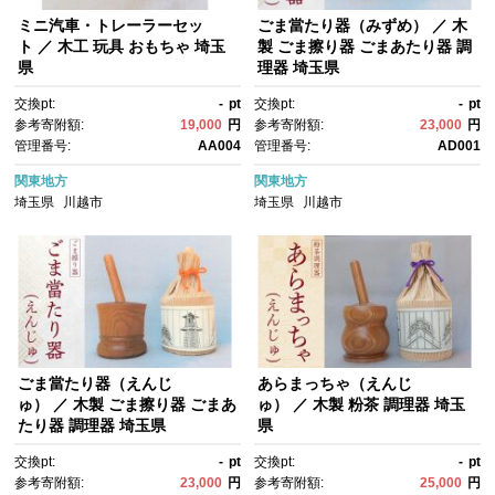
ミニ汽車・トレーラーセッ
ごま當たり器（みずめ） ／ 木
ト ／ 木工 玩具 おもちゃ 埼玉
製 ごま擦り器 ごまあたり器 調
県
理器 埼玉県
交換pt:
-
pt
交換pt:
-
pt
参考寄附額:
19,000
円
参考寄附額:
23,000
円
管理番号:
AA004
管理番号:
AD001
関東地方
関東地方
埼玉県
川越市
埼玉県
川越市
ごま當たり器（えんじ
あらまっちゃ（えんじ
ゅ） ／ 木製 ごま擦り器 ごまあ
ゅ） ／ 木製 粉茶 調理器 埼玉
たり器 調理器 埼玉県
県
交換pt:
-
pt
交換pt:
-
pt
参考寄附額:
23,000
円
参考寄附額:
25,000
円