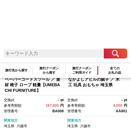
検索結果一覧
1～20件 / 全26件
参考寄附額順
|
新着順
|
人気ランキング順
旅行クーポン
旅行クーポン
全ての
旅行先から探す
から探す
ご利用ガイド
お礼の品
ペーパーコードスツール ／ 栗
なかよしアヒルの親子 ／ 木
材 椅子 ロープ 軽量【UMEBA
工 玩具 おもちゃ 埼玉県
CHI FURNITURE】
交換pt:
-
pt
交換pt:
-
pt
参考寄附額:
167,000
円
参考寄附額:
8,000
円
管理番号:
BA008
管理番号:
AA001
関東地方
関東地方
埼玉県
川越市
埼玉県
川越市